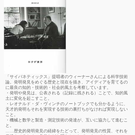
「サイバネティックス」提唱者のウィーナーさんによる科学技術
論。発明発見をめぐる歴史と現在を描き、アイディアを育てるの
に最良の知的・技術的・社会的風土を考察しています。
・発明や発見は、公表される（記録に残される）ことで、知的風
土に変化を起こすこと。
・レオナルド・ダ・ヴィンチのノートブックでも分かるように、
天才的発明もそれを実現する技術の裏打ちがなければ実現しない
こと。
・機械と数学と製造・測定技術の発達が、互いに協力して進むこ
と。
……歴史的発明発見の経緯をたどって、発明発見の性質、それを