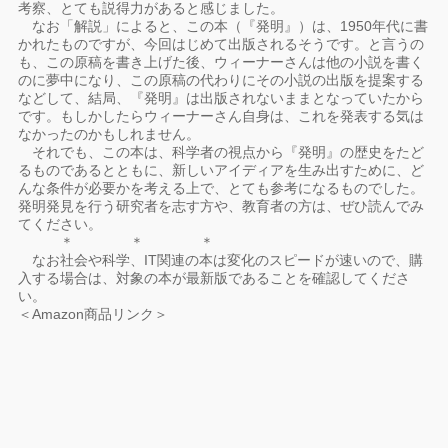
考察、とても説得力があると感じました。
なお「解説」によると、この本（『発明』）は、1950年代に書
かれたものですが、今回はじめて出版されるそうです。と言うの
も、この原稿を書き上げた後、ウィーナーさんは他の小説を書く
のに夢中になり、この原稿の代わりにその小説の出版を提案する
などして、結局、『発明』は出版されないままとなっていたから
です。もしかしたらウィーナーさん自身は、これを発表する気は
なかったのかもしれません。
それでも、この本は、科学者の視点から『発明』の歴史をたど
るものであるとともに、新しいアイディアを生み出すために、ど
んな条件が必要かを考える上で、とても参考になるものでした。
発明発見を行う研究者を志す方や、教育者の方は、ぜひ読んでみ
てください。
＊ ＊ ＊
なお社会や科学、IT関連の本は変化のスピードが速いので、購
入する場合は、対象の本が最新版であることを確認してくださ
い。
＜Amazon商品リンク＞