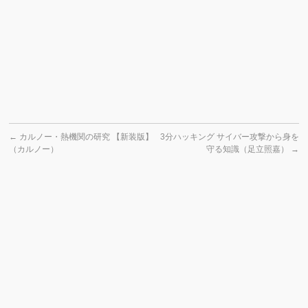
←
カルノー・熱機関の研究 【新装版】
3分ハッキング サイバー攻撃から身を
（カルノー）
守る知識（足立照嘉）
→