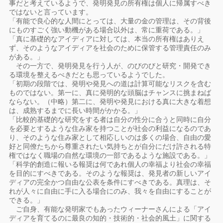
事だと考えているようで、発明発見の所有権は個人に帰属すべき
ではないと言っています。
「有能で良心的な人間にとっては、大量の金の管理は、その背後
にものすごく強い動機がある場合以外は、常に重荷である。」
「真に基礎的なアイディアに対しては、本当の所有権はありえ
ず、そのようなアイディアを社会のために保管する管理責任のみ
がある。」
その一方で、発明発見を行う人が、のびのびと研究・開発でき
る環境を整えるべきだとも思っているようでした。
「初期の段階では、発明や発見への道は計算可能なリスクを含む
ものではない。第一に、真に発明的な頭脳はチャンスに挑まねば
ならない。（中略）第二に、発明や発見における真に大きな着想
は、成熟するまでに長い時間がかかる。」
「比較的基礎的な研究をする者は自分の性分に合うと同時に自分
を必要とするような住み家を持つことが社会の利益になるのであ
り、そのような住み家として相応しいのは多くの場合、自由の愛
好と同僚たちから尊重されたい気持ちとが自分にだけ許される特
権ではなく職場の自然な環境の一部であるような施設である。」
「科学的創造に報いる報奨は何であれ個人の幸福より社会の幸福
を目的にすべきである。そのような報奨は、発見者の新しいアイ
ディアの完全かつ自由な公表を条件にすべきである。真理は、そ
れが人々に自由に手に入る場合にのみ、我々を自由にすることが
できる。」
ご自身、有能な発明家でもあったウィーナーさんによる「アイ
ディアを育てるのに最良の知的・技術的・社会的風土」に関する