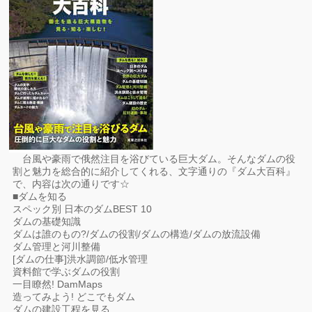
台風や豪雨で俄然注目を浴びている巨大ダム。そんなダムの役
割と魅力を総合的に紹介してくれる、文字通りの『ダム大百科』
で、内容は次の通りです☆
■ダムを知る
スペック別 日本のダムBEST 10
ダムの基礎知識
ダムは誰のもの?/ダムの役割/ダムの構造/ダムの放流設備
ダム管理と河川整備
[ダムの仕事]洪水調節/低水管理
資料館で学ぶダムの役割
一目瞭然! DamMaps
造ってみよう! どこでもダム
ダムの建設工程を見る