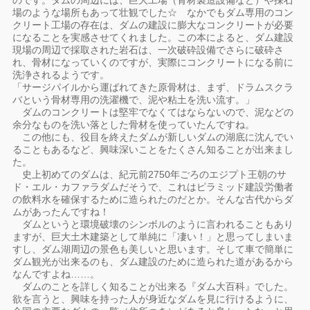
のです。ダムの周辺には、巨大工場（骨材製造設備など）や採石
場のような場所もあって壮観でした☆ なかでもダム専用のコン
クリート工場の存在は、ダムの建設に膨大なコンクリートが必要
になることを実感させてくれました。この本によると、ダム建設
現場の周辺で採取された岩石は、一次破砕設備でさらに破砕さ
れ、骨材になっていくのですが、実際にコンクリートになる前に
洗浄されるようです。
「サージパイルから運ばれてきた原骨材は、まず、ドラムスクラ
バという骨材専用の洗濯機で、泥や粘土を洗い流す。」
ダムのコンクリートは堅牢でなくてはならないので、泥などの
余分なものを洗い落とした骨材を使っていたんですね。
この他にも、役目を終えたダムが新しいダムの湖底に沈んでい
ることもあるなど、興味深いことをたくさん知ることが出来まし
た。
史上初めてのダムは、紀元前2750年ごろのエジプト王朝のサ
ド・エル・カファラダムだそうで、これはピラミッド建設労働者
の飲料水を確保するために造られたのだとか。そんな古代からダ
ムがあったんですね！
ダムというと環境破壊のシンボルのように言われることもあり
ますが、巨大土木建築として単純に「凄い！」と思ってしまいま
すし、ダム湖周辺の景色も美しいと思います。そして車で簡単に
ダム観光が出来るのも、ダム建設のために造られた道があるから
なんですよね……。
ダムのことを詳しく知ることが出来る『ダム大百科』でした。
欲を言うと、興味を持った人が身近なダムを見に行けるように、