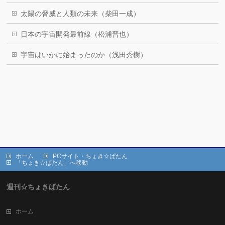
太陽の脅威と人類の未来（柴田一成）
日本の宇宙開発最前線（松浦晋也）
宇宙はいかに始まったのか（浅田秀樹）
ホーム
PCサイト・ちょき☆ぱたん
「ちょき☆ぱたん」へ移動
週刊☆ちょきぱたん
ホーム