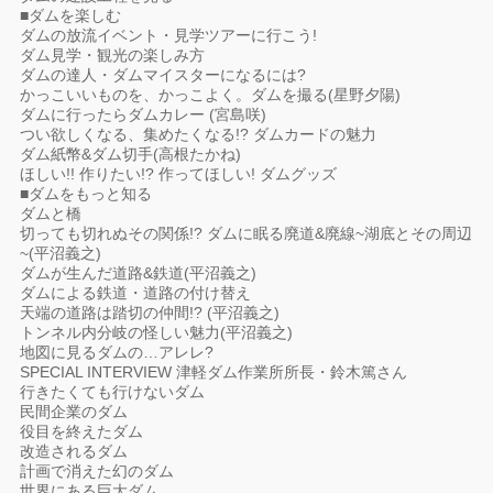
■ダムを楽しむ
ダムの放流イベント・見学ツアーに行こう!
ダム見学・観光の楽しみ方
ダムの達人・ダムマイスターになるには?
かっこいいものを、かっこよく。ダムを撮る(星野夕陽)
ダムに行ったらダムカレー (宮島咲)
つい欲しくなる、集めたくなる!? ダムカードの魅力
ダム紙幣&ダム切手(高根たかね)
ほしい!! 作りたい!? 作ってほしい! ダムグッズ
■ダムをもっと知る
ダムと橋
切っても切れぬその関係!? ダムに眠る廃道&廃線~湖底とその周辺
~(平沼義之)
ダムが生んだ道路&鉄道(平沼義之)
ダムによる鉄道・道路の付け替え
天端の道路は踏切の仲間!? (平沼義之)
トンネル内分岐の怪しい魅力(平沼義之)
地図に見るダムの…アレレ?
SPECIAL INTERVIEW 津軽ダム作業所所長・鈴木篤さん
行きたくても行けないダム
民間企業のダム
役目を終えたダム
改造されるダム
計画で消えた幻のダム
世界にある巨大ダム