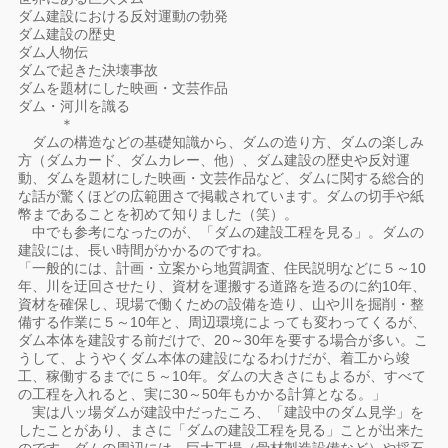
ダム建設における反対運動の勃発
ダム建設の歴史
ダム人物伝
ダムで起きた決壊事故
ダムを題材にした映画・文芸作品
ダム・河川を識る
＊
ダムの構造などの基礎知識から、ダムの造り方、ダムの楽しみ
方（ダムカード、ダムカレー、他）、ダム建設の歴史や反対運
動、ダムを題材にした映画・文芸作品など、ダムに関する総合的
な話が驚くほどの広範囲さで掲載されています。ダムの切手や紙
幣まであることを初めて知りました（笑）。
中でも参考になったのが、「ダムの建設工程を見る」。ダムの
建設には、長い時間がかかるのですね。
「一般的には、計画・立案から地質調査、住民説明などに５～10
年、川を迂回させたり、資材を運搬する道路を造るのに約10年、
資材を確保し、現場で働くための設備を造り、山や川を掘削・整
備する作業に５～10年と、周辺環境によっても変わってくるが、
ダム本体を建設する前だけで、20～30年を要する場合が多い。こ
うして、ようやくダム本体の建設になるわけだが、着工から竣
工、稼働するまでに５～10年。ダムの大きさにもよるが、すべて
の工程を入れると、実に30～50年もかかる計算となる。」
実は八ッ場ダムが建設中だったころ、「建設中のダム見学」を
したことがあり、まさに「ダムの建設工程を見る」ことが出来た