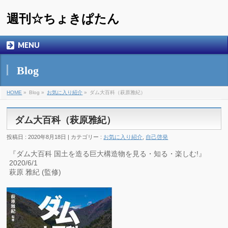
週刊☆ちょきぱたん
MENU
Blog
HOME
»
Blog »
お気に入り紹介
»
ダム大百科（萩原雅紀）
ダム大百科（萩原雅紀）
投稿日 : 2020年8月18日 | カテゴリー :
お気に入り紹介
,
自己啓発
『ダム大百科 国土を造る巨大構造物を見る・知る・楽しむ!』
2020/6/1
萩原 雅紀 (監修)