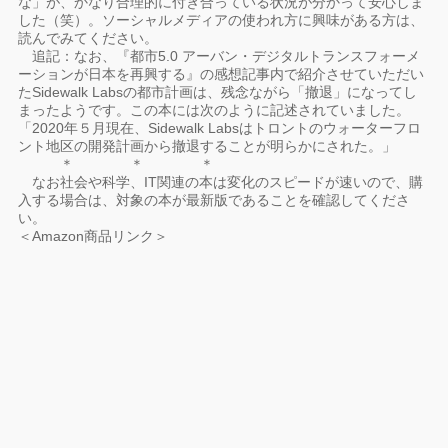
な」が、かなり合理的に付き合っている状況が分かって安心しま
した（笑）。ソーシャルメディアの使われ方に興味がある方は、
読んでみてください。
追記：なお、『都市5.0 アーバン・デジタルトランスフォーメ
ーションが日本を再興する』の感想記事内で紹介させていただい
たSidewalk Labsの都市計画は、残念ながら「撤退」になってし
まったようです。この本には次のように記述されていました。
「2020年５月現在、Sidewalk Labsはトロントのウォーターフロ
ント地区の開発計画から撤退することが明らかにされた。」
＊ ＊ ＊
なお社会や科学、IT関連の本は変化のスピードが速いので、購
入する場合は、対象の本が最新版であることを確認してくださ
い。
＜Amazon商品リンク＞