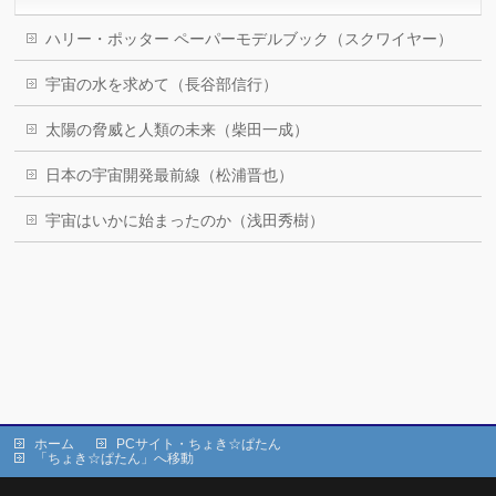
ハリー・ポッター ペーパーモデルブック（スクワイヤー）
宇宙の水を求めて（長谷部信行）
太陽の脅威と人類の未来（柴田一成）
日本の宇宙開発最前線（松浦晋也）
宇宙はいかに始まったのか（浅田秀樹）
ホーム
PCサイト・ちょき☆ぱたん
「ちょき☆ぱたん」へ移動