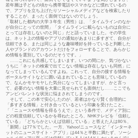
若年層は子どもの頃から携帯電話やスマホなどに慣れているの
で、アプリを立ち上げたりソーシャルメディアなどを検索したり
することが、まったく面倒ではないのでしょう。
「取材した都内の大学３年生（男性）は、「タイムラインのなか
が自分にとっての世間」「タイムラインに載らないものは自分に
とっては存在しないのと同じ」だと語っていました。その学生
は、ネット上の情報やアプリの通知があまりに多すぎて、自分が
信頼できる、または同じような趣味嗜好を持っていると判断した
人やブランドのアカウントだけをフォローすることで、あらかじ
め情報を選別しているのだそうです。」
……これにも共感してしまいます。いつの間にか、気づかない
うちに「ネットの検索で出てこない情報は存在しないも同然」に
なってしまっているんですよね。これって、自分の接する情報を
ポータルサイトなどに囲い込まれていることも意味しているの
で、なんかモヤモヤした気分になってしまいますが、かと言っ
て、必要のない情報を大量に見せられても面倒だし……ここでも
アンビバレントな状況に悩まされてしまうのです。
そして、この本で安心したのが、若者はかなり賢く合理的に
「多すぎる情報」と付き合っているという印象を受けたこと。
「「ニュースや情報を得るうえで」という条件で、メディア別に
どの程度信頼しているかを尋ねたところ、NHKテレビを「信頼し
ている」「どちらかといえば信頼している」と答えた人は80％、
「新聞」は77％でした。一方、Yahoo!ニュースなど「インターネ
ットのニュースサイト・アプリ」は44％と半数に満たず、ソーシ