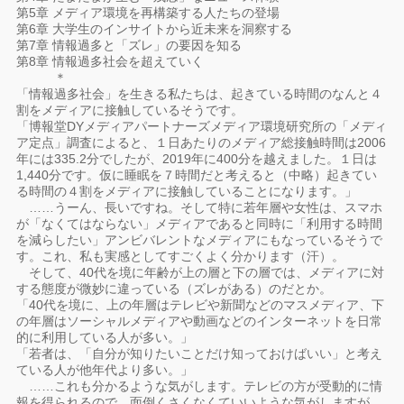
第5章 メディア環境を再構築する人たちの登場
第6章 大学生のインサイトから近未来を洞察する
第7章 情報過多と「ズレ」の要因を知る
第8章 情報過多社会を超えていく
＊
「情報過多社会」を生きる私たちは、起きている時間のなんと４
割をメディアに接触しているそうです。
「博報堂DYメディアパートナーズメディア環境研究所の「メディ
ア定点」調査によると、１日あたりのメディア総接触時間は2006
年には335.2分でしたが、2019年に400分を越えました。１日は
1,440分です。仮に睡眠を７時間だと考えると（中略）起きてい
る時間の４割をメディアに接触していることになります。」
……うーん、長いですね。そして特に若年層や女性は、スマホ
が「なくてはならない」メディアであると同時に「利用する時間
を減らしたい」アンビバレントなメディアにもなっているそうで
す。これ、私も実感としてすごくよく分かります（汗）。
そして、40代を境に年齢が上の層と下の層では、メディアに対
する態度が微妙に違っている（ズレがある）のだとか。
「40代を境に、上の年層はテレビや新聞などのマスメディア、下
の年層はソーシャルメディアや動画などのインターネットを日常
的に利用している人が多い。」
「若者は、「自分が知りたいことだけ知っておけばいい」と考え
ている人が他年代より多い。」
……これも分かるような気がします。テレビの方が受動的に情
報を得られるので、面倒くさくなくていいような気がしますが、