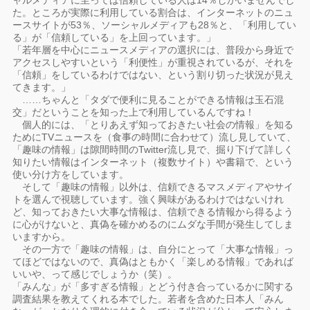
ャルメディアに至っては信頼している人は14％しかいませんでし
た。ところが実際に利用している割合は、インターネットのニュ
ースサイトが53％、ソーシャルメディアも28％と、「利用してい
る」が「信頼している」を上回っています。」
「若年層を中心にニュースメディアの選択には、普段から身近で
アクセスしやすいという「利便性」が重視されているが、それを
「信頼」をしているわけではない、という割り切った状況が見え
てきます。」
……ちゃんと「タダで便利に見ることができる情報は玉石混
交」だということを知った上で利用しているんですね！
個人的には、「とりあえず知っておきたい社会の情報」を知る
ためにTVニュースを（食事の時間に合わせて）流し見していて、
「趣味の情報」は隙間時間のTwitter流し見で、掘り下げて詳しく
知りたい情報はインターネット（複数サイト）や書籍で、という
使い分け方をしています。
そして「趣味の情報」以外は、信頼できるマスメディアやサイ
トを選んで視聴しています。強く興味があるわけではないけれ
ど、知っておきたい大事な情報は、信頼できる情報から得るよう
に心がけないと、真偽を確かめるのにムダな手間が発生してしま
いますから。
その一方で「趣味の情報」は、自分にとって「大事な情報」っ
てほどではないので、真偽はともかく「楽しめる情報」であれば
いいや、って感じでしょうか（笑）。
「みんな」が「多すぎる情報」とどう付き合っているかに関する
調査結果を教えてくれる本でした。若者を含めた日本人「みん