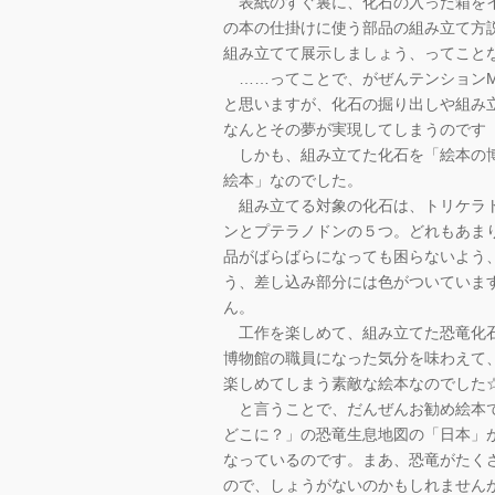
表紙のすぐ裏に、化石の入った箱をイ
の本の仕掛けに使う部品の組み立て方
組み立てて展示しましょう、ってこと
……ってことで、がぜんテンションM
と思いますが、化石の掘り出しや組み
なんとその夢が実現してしまうのです
しかも、組み立てた化石を「絵本の博
絵本」なのでした。
組み立てる対象の化石は、トリケラト
ンとプテラノドンの５つ。どれもあま
品がばらばらになっても困らないよう
う、差し込み部分には色がついていま
ん。
工作を楽しめて、組み立てた恐竜化石
博物館の職員になった気分を味わえて
楽しめてしまう素敵な絵本なのでした
と言うことで、だんぜんお勧め絵本
どこに？」の恐竜生息地図の「日本」
なっているのです。まあ、恐竜がたく
ので、しょうがないのかもしれません