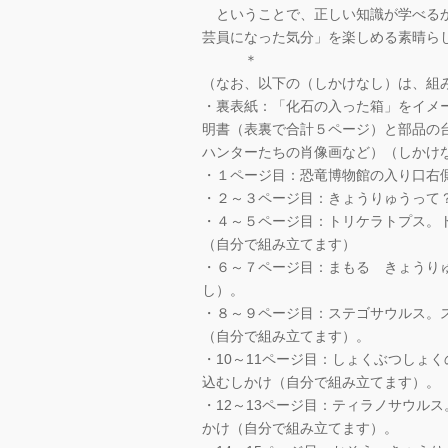
ということで、正しい知識が学べるか
芸員になった気分」を楽しめる素晴ら
＊
（なお、以下の（しかけなし）は、組
・裏表紙：「化石の入った箱」をイメ
明書（表裏で合計５ページ）と部品の
ハンターたちの肖像画など）（しかけ
・１ページ目：恐竜博物館の入り口右
・２～３ページ目：きょうりゅうって
・４～５ページ目：トリケラトプス。
（自分で組み立てます）
・６～７ページ目：まもる きょうり
し）。
・８～９ページ目：ステゴサウルス。
（自分で組み立てます）。
・10～11ページ目：しょくぶつしょ
込むしかけ（自分で組み立てます）。
・12～13ページ目：ティラノサウル
かけ（自分で組み立てます）。