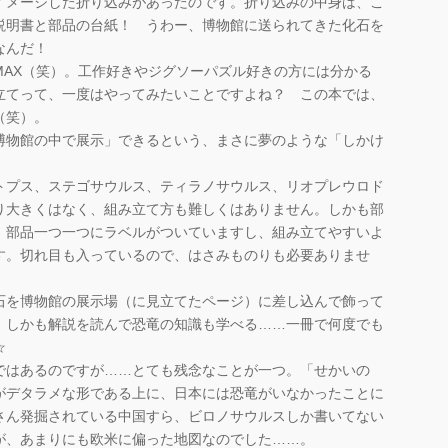
メージした折り込みがあったのです。折り込みの中身は、こ
説明書と部品の台紙！ うわー、博物館に送られてきた化石を
なんだ！
AX（笑）。工作好きやジグソーパズル好きの方には分かる
立てって、一度はやってみたいことですよね？ この本では、
（笑）。
物館の中で展示」できるという、まさに夢のような「しかけ
プス、ステゴサウルス、ティラノサウルス、リオプレウロド
り大きくはなく、組み立て方も難しくはありません。しかも部
、部品一つ一つにラベルがついていますし、組み立てやすいよ
す。切れ目も入っているので、はさみものりも必要ありませ
を博物館の展示場（に見立てたページ）に差し込んで飾って
、しかも解説を読んで恐竜の知識も学べる……一冊で何度でも
☆
ではあるのですが……とても残念なことが一つ。「せかいの
がデタラメな形である上に、日本には恐竜がいなかったことに
さん発掘されている中国すら、ビロノサウルスしか書いてない
が、あまりにも欧米に偏った地図なのでした……。