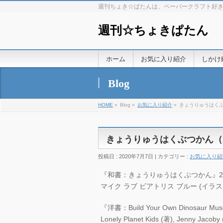
週刊ちょき☆ぱたんは、ペーパークラフト好
週刊☆ちょきぱたん
ホーム
お気に入り紹介
しかけ
Blog
HOME
»
Blog »
お気に入り紹介
»
きょうりゅうはくぶつかん（
きょうりゅうはくぶつかん（Jacoby）
投稿日 : 2020年7月7日 | カテゴリー :
お気に入り紹
『和書：きょうりゅうはくぶつかん』2020
マイク ラブ ビアトリス ブルー (イラスト), J
『洋書：Build Your Own Dinosaur Mus
Lonely Planet Kids (著), Jenny Jacob