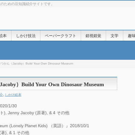
きのための豆知識紹介サイトです。
絵本
しかけ技法
ペーパークラフト
錯視錯覚
文学
趣
Jacoby）Build Your Own Dinosaur Museum
Build Your Own Dinosaur Museum
介
,
しかけ絵本
/1/30
enny Jacoby (原著), & 4 その他
eum (Lonely Planet Kids) （英語）』2018/10/1
y (著), & 1 その他