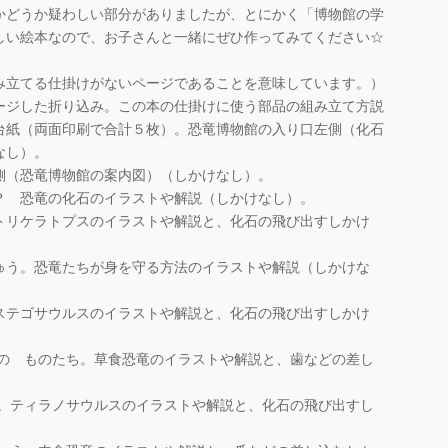
どうか疑わしい部分がありましたが、とにかく「博物館の学
しい絵本なので、お子さんと一緒にぜひ作ってみてください☆
み立てる仕掛けがないページであることを意味しています。）
ージした折り込み。この本の仕掛けに使う部品の組み立て方説
台紙（両面印刷で合計５枚）。恐竜博物館の入り口左側（化石
なし）。
側（恐竜博物館の案内図）（しかけなし）。
？ 恐竜の化石のイラストや解説（しかけなし）。
トリケラトプスのイラストや解説と、化石の飛び出すしかけ
ゅう。恐竜たちが身を守る方法のイラストや解説（しかけな
ステゴサウルスのイラストや解説と、化石の飛び出すしかけ
くの ものたち。草食恐竜のイラストや解説と、歯などの差し
ス。ティラノサウルスのイラストや解説と、化石の飛び出すし