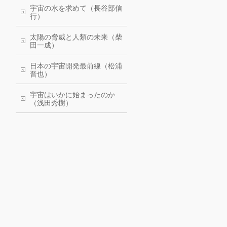
宇宙の水を求めて（長谷部信
行）
太陽の脅威と人類の未来（柴
田一成）
日本の宇宙開発最前線（松浦
晋也）
宇宙はいかに始まったのか
（浅田秀樹）