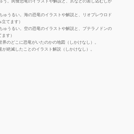
りゅう。肉食恐竜のイラストや解説と、爪などの差し込むしか
はちゅうるい。海の恐竜のイラストや解説と、リオプレウロド
み立てます）
はちゅうるい。空の恐竜のイラストや解説と、プテラノドンの
てます）
 世界のどこに恐竜がいたのかの地図（しかけなし）。
恐竜が絶滅したことのイラスト解説（しかけなし）。