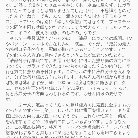
が、加熱して溶かした水晶を冷やしても「水晶に戻らず」にガラ
スになってしまうとは知りませんでした（汗）。不思議なものだ
ったんですね☆ でもこんな「液体のような固体（アモルファ
ス）」っていうのは別に「珍しい状態」ではなくて、プラスチッ
クの固体も同じ状態なのだとか……そう考えると、アモルファス
って、すごく「使える状態」のもののようです。
そして一番興味津々だったのは、「液晶」についての説明。TV
やパソコン、スマホでおなじみの「液晶」ですが、「液晶の最大
の特徴は分子の向き、配向が揃っているということです。」で、
その配向を人為的に操作できるということが重要なのだとか。
「液晶分子は単純です。容器（セル）に付いた擦り傷の方向に並
ぶのです。ガラスでできたセルの向かい合った２面の内側に、平
行な方向に擦り傷を付けます。このセルの中に液晶分子を入れる
と、分子は擦り傷の方向に並びます。もちろん擦り傷から離れれ
ば効果は薄れますが、50～100 nm 程度は有効に働きます。次
に、セルの片面の擦り傷の方向を90度ねじってみます。すると、
何と液晶分子の方向もねじれるのです。らせん階段の要領で
す。」
……ふーん、液晶って「近くの擦り傷方向に素直に並ぶ」もの
だったんですかー（笑）。しかもこれに電圧を掛けると、また素
直に別の方向に並び直すのだそうです。これらの性質と「偏光」
を活用することで、液晶画面にしているようです。しかもなん
と、この液晶技術は、将来は「レンズの焦点距離を「レンズの形
態を変化すること無し」に変化させる」ことにも応用できるよう