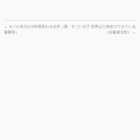
←
モノの見方が180度変わる化学（齋
すごい分子 世界は六角形でできている
藤勝裕）
（佐藤健太郎）
→