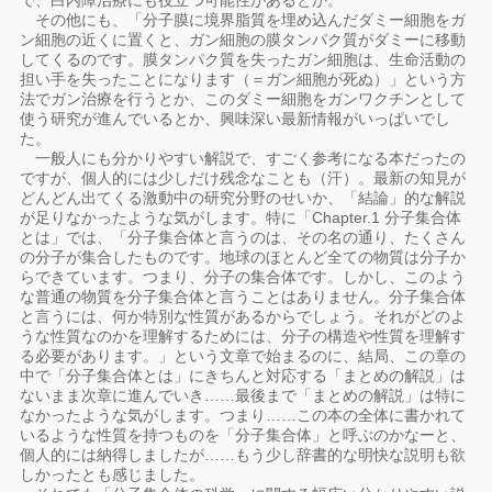
で、白内障治療にも役立つ可能性があるとか。
その他にも、「分子膜に境界脂質を埋め込んだダミー細胞をガ
ン細胞の近くに置くと、ガン細胞の膜タンパク質がダミーに移動
してくるのです。膜タンパク質を失ったガン細胞は、生命活動の
担い手を失ったことになります（＝ガン細胞が死ぬ）」という方
法でガン治療を行うとか、このダミー細胞をガンワクチンとして
使う研究が進んでいるとか、興味深い最新情報がいっぱいでし
た。
一般人にも分かりやすい解説で、すごく参考になる本だったの
ですが、個人的には少しだけ残念なことも（汗）。最新の知見が
どんどん出てくる激動中の研究分野のせいか、「結論」的な解説
が足りなかったような気がします。特に「Chapter.1 分子集合体
とは」では、「分子集合体と言うのは、その名の通り、たくさん
の分子が集合したものです。地球のほとんど全ての物質は分子か
らできています。つまり、分子の集合体です。しかし、このよう
な普通の物質を分子集合体と言うことはありません。分子集合体
と言うには、何か特別な性質があるからでしょう。それがどのよ
うな性質なのかを理解するためには、分子の構造や性質を理解す
る必要があります。」という文章で始まるのに、結局、この章の
中で「分子集合体とは」にきちんと対応する「まとめの解説」は
ないまま次章に進んでいき……最後まで「まとめの解説」は特に
なかったような気がします。つまり……この本の全体に書かれて
いるような性質を持つものを「分子集合体」と呼ぶのかなーと、
個人的には納得しましたが……もう少し辞書的な明快な説明も欲
しかったとも感じました。