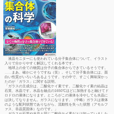
液晶モニターにも使われている分子集合体について、イラスト
入りで分かりやすく解説してくれる本です。
地球上の全ての物質は分子の集合体からできているそうです。
……まあ、確かにそうですね（笑）。そして分子集合体には、面
白い性質がいろいろあるようです。その中で、すごく興味深かっ
たのが「ガラス」に関する説明。
「ガラスの主成分は、二酸化ケイ素です。二酸化ケイ素の結晶は
石英、水晶です。水晶を融点の1650℃ほどに加熱すると融けてド
ロドロの液体になります。ところがこの液体を冷やしても水晶に
は決してなりません。ガラスになります。（中略）ガラスは液体
のような配列状態でありながら、流動性を失った状態（アモルフ
ァス、非晶質固体）なのです。」
ガラスが石英や水晶と同じ二酸化ケイ素だとは知っていました