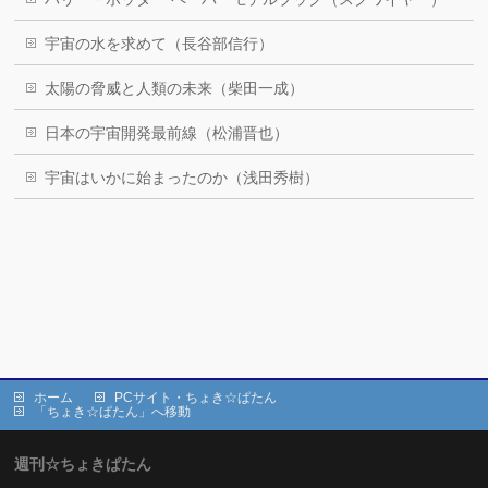
宇宙の水を求めて（長谷部信行）
太陽の脅威と人類の未来（柴田一成）
日本の宇宙開発最前線（松浦晋也）
宇宙はいかに始まったのか（浅田秀樹）
ホーム
PCサイト・ちょき☆ぱたん
「ちょき☆ぱたん」へ移動
週刊☆ちょきぱたん