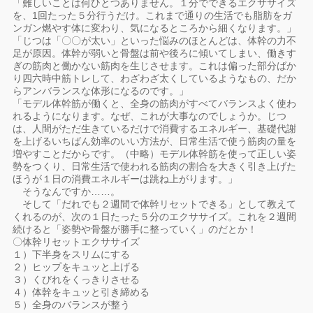
「難しいことは何ひとつありません。１分でできるエクササイズ
を、1回たった５分行うだけ。これまで通りの生活でも脂肪をガ
ンガン燃やす体に変わり、気になるところから細くなります。」
「じつは「〇〇が太い」といった悩みのほとんどは、体幹の力不
足が原因。体幹が弱いと骨盤は前や後ろに傾いてしまい、働きす
ぎの筋肉と働かない筋肉を生じさせます。これは偏った部分ばか
り四六時中筋トレして、わざわざ太くしているようなもの、だか
らアンバランスな体形になるのです。」
「モデル体幹筋が働くと、全身の筋肉がすべてバランスよく使わ
れるようになります。なぜ、これが大事なのでしょうか。じつ
は、人間がただ生きているだけで消費するエネルギー、基礎代謝
を上げるいちばん効率のいい方法が、日常生活で使う筋肉の量を
増やすことだからです。（中略）モデル体幹筋を使って正しい姿
勢をつくり、日常生活で使われる筋肉の割合を大きく引き上げた
ほうが１日の消費エネルギーは跳ね上がります。」
そうなんですか……。
そして「だれでも２週間で体幹リセットできる」として教えて
くれるのが、次の１日たった５分のエクササイズ。これを２週間
続けると「姿勢や骨盤が勝手に整っていく」のだとか！
〇体幹リセットエクササイズ
１）下半身をスリムにする
２）ヒップをキュッと上げる
３）くびれをくっきりさせる
４）体幹をキュッと引き締める
５）全身のバランスが整う