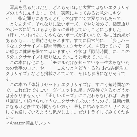
＊
写真を見るだけだと、どれもそれほど大変ではないエクササイ
ズのように見えます。でも、実際にやってみると意外にキツ
イ！ 指定通りにきちんと行うのはすごく大変なのもあって、
「とりあえず、それなりに近いポーズ」でやり始めて、指定通り
のポーズに近づけるよう徐々に鍛錬していくことにしました
（汗）いつもはあまりやらないポーズが多いので、私には効果が
あるかも……と期待させられます。すでに日常的に、「少しハー
ドなエクササイズ＋隙間時間のエクササイズ」を続けていて、良
い感じに健康を保ててはいますが、今後は「隙間時間」に、この
５分エクササイズも取り込んでいこうと考えています。
この本には他にも、「モデルだけが知っている一生太らないた
めの食事のコツ」や、「「こんなときどうする?」お悩み解消エ
クササイズ」なども掲載されていて、それも参考になりそうで
す。
この本の「体幹リセット」エクササイズは、すごく短時間なの
で、これだけですごい「ダイエット効果」が期待できるかどうか
は分かりませんが、「正しいポーズ」にこだわらなければ、あま
り無理なく続けられそうなエクササイズのようなので、健康は気
になるけど多忙で時間がない方が、最初に始めるエクササイズと
しても適しているような気がします。ぜひトライしてみてくださ
い☆
＜Amazon商品リンク＞