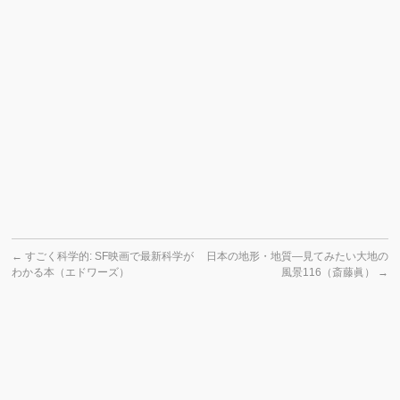
←
すごく科学的: SF映画で最新科学が
日本の地形・地質―見てみたい大地の
わかる本（エドワーズ）
風景116（斎藤眞）
→