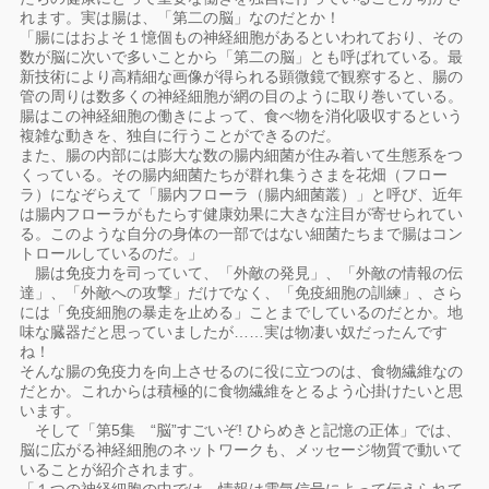
れます。実は腸は、「第二の脳」なのだとか！
「腸にはおよそ１憶個もの神経細胞があるといわれており、その
数が脳に次いで多いことから「第二の脳」とも呼ばれている。最
新技術により高精細な画像が得られる顕微鏡で観察すると、腸の
管の周りは数多くの神経細胞が網の目のように取り巻いている。
腸はこの神経細胞の働きによって、食べ物を消化吸収するという
複雑な動きを、独自に行うことができるのだ。
また、腸の内部には膨大な数の腸内細菌が住み着いて生態系をつ
くっている。その腸内細菌たちが群れ集うさまを花畑（フロー
ラ）になぞらえて「腸内フローラ（腸内細菌叢）」と呼び、近年
は腸内フローラがもたらす健康効果に大きな注目が寄せられてい
る。このような自分の身体の一部ではない細菌たちまで腸はコン
トロールしているのだ。」
腸は免疫力を司っていて、「外敵の発見」、「外敵の情報の伝
達」、「外敵への攻撃」だけでなく、「免疫細胞の訓練」、さら
には「免疫細胞の暴走を止める」ことまでしているのだとか。地
味な臓器だと思っていましたが……実は物凄い奴だったんです
ね！
そんな腸の免疫力を向上させるのに役に立つのは、食物繊維なの
だとか。これからは積極的に食物繊維をとるよう心掛けたいと思
います。
そして「第5集 “脳”すごいぞ! ひらめきと記憶の正体」では、
脳に広がる神経細胞のネットワークも、メッセージ物質で動いて
いることが紹介されます。