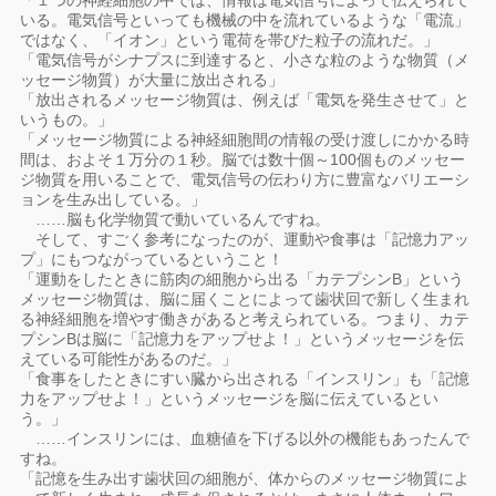
「１つの神経細胞の中では、情報は電気信号によって伝えられて
いる。電気信号といっても機械の中を流れているような「電流」
ではなく、「イオン」という電荷を帯びた粒子の流れだ。」
「電気信号がシナプスに到達すると、小さな粒のような物質（メ
ッセージ物質）が大量に放出される」
「放出されるメッセージ物質は、例えば「電気を発生させて」と
いうもの。」
「メッセージ物質による神経細胞間の情報の受け渡しにかかる時
間は、およそ１万分の１秒。脳では数十個～100個ものメッセー
ジ物質を用いることで、電気信号の伝わり方に豊富なバリエーシ
ョンを生み出している。」
……脳も化学物質で動いているんですね。
そして、すごく参考になったのが、運動や食事は「記憶力アッ
プ」にもつながっているということ！
「運動をしたときに筋肉の細胞から出る「カテプシンB」という
メッセージ物質は、脳に届くことによって歯状回で新しく生まれ
る神経細胞を増やす働きがあると考えられている。つまり、カテ
プシンBは脳に「記憶力をアップせよ！」というメッセージを伝
えている可能性があるのだ。」
「食事をしたときにすい臓から出される「インスリン」も「記憶
力をアップせよ！」というメッセージを脳に伝えているとい
う。」
……インスリンには、血糖値を下げる以外の機能もあったんで
すね。
「記憶を生み出す歯状回の細胞が、体からのメッセージ物質によ