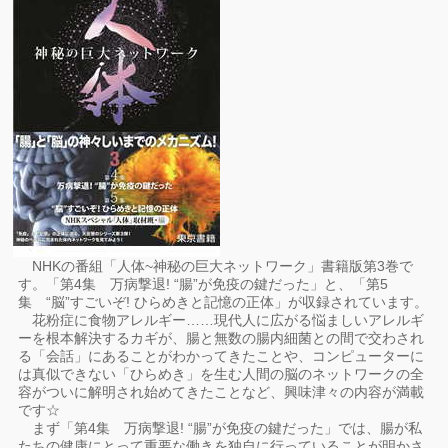
NHKの番組「人体~神秘の巨大ネットワーク」書籍版第3巻で
す。「第4集 万病撃退! “腸”が免疫の鍵だった」と、「第5
集 “脳”すごいぞ! ひらめきと記憶の正体」が収録されています。
花粉症に食物アレルギー……現代人に広がる悩ましいアレルギ
ーを根本解決するカギが、腸と無数の腸内細菌との間で交わされ
る「会話」にあることがわかってきたことや、コンピューターに
は真似できない「ひらめき」を生む人間の脳のネットワークの全
容がついに解明され始めてきたことなど、興味津々の内容が満載
です☆
まず「第4集 万病撃退! “腸”が免疫の鍵だった」では、腸が私
たちの健康にとって重要な働きを独自に行っていることが明かさ