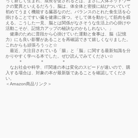
って新しく生まれ、成長を促されるとは、まさに人体ネットワー
クの驚異といえるだろう。脳は、体全体と密接に結びついていて
初めてうまく機能する臓器なのだ。バランスのとれた食生活を心
掛けることですい臓を健康に保つ。そして体を動かして筋肉を鍛
える。こうした一見、脳とは関係がなさそうな生活上の心掛けや
活動こそが、記憶力アップの秘訣なのかもしれない。」
健康のために普段から心掛けていた運動と食事は、脳（記憶
力）にも良い影響があることを再確認できて嬉しくなりました。
これからも頑張ろうっと☆
最近、大注目されている「腸」と「脳」に関する最新知識を分
かりやすく学べる本でした。ぜひ読んでみてください☆
＊ ＊ ＊
なお社会や科学、IT関連の本は変化のスピードが速いので、購
入する場合は、対象の本が最新版であることを確認してくださ
い。
＜Amazon商品リンク＞