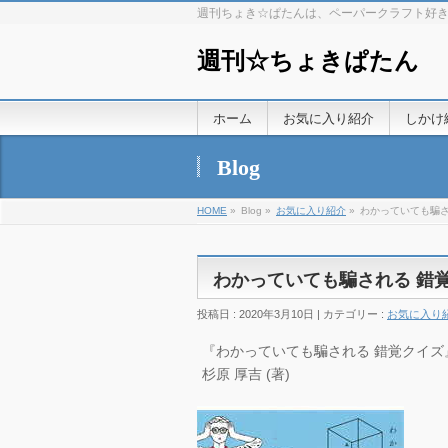
週刊ちょき☆ぱたんは、ペーパークラフト好
週刊☆ちょきぱたん
ホーム
お気に入り紹介
しかけ
Blog
HOME
»
Blog »
お気に入り紹介
»
わかっていても騙さ
わかっていても騙される 錯
投稿日 : 2020年3月10日 | カテゴリー :
お気に入り
『わかっていても騙される 錯覚クイズ』20
杉原 厚吉 (著)