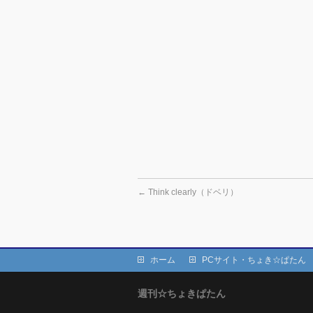
←
Think clearly（ドベリ）
ホーム
PCサイト・ちょき☆ぱたん
週刊☆ちょきぱたん