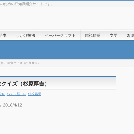
きのための豆知識紹介サイトです。
絵本
しかけ技法
ペーパークラフト
錯視錯覚
文学
趣
れる 錯覚クイズ（杉原厚吉）
覚クイズ（杉原厚吉）
紹介
,
パズル脳トレ
,
錯視錯覚
18/4/12