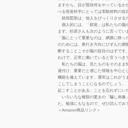
ますから、目が普段何をやっているか
べる視覚科学にとっては実験材料の役
錯視図形は、他人をびっくりさせるた
個人的には、「錯覚」は私たちの脳が
ます。杉原さんも次のように言ってい
「脳にとって重要なのは、網膜に映っ
のためには、奥行き方向にひずんだ網
断することこそが脳の役目のはずです
わけで、正常に働いていると言うべき
私たちの脳は、見たものをそのまま情
連付け、重要だと感じた情報を中心と
機能を備えています。通常はこれがう
こしてしまうことになるのでしょう。
起こすことがある」ことを忘れずにい
いろいろな種類の驚きの「騙し画像」
た。勉強にもなるので、ぜひ読んでみ
＜Amazon商品リンク＞