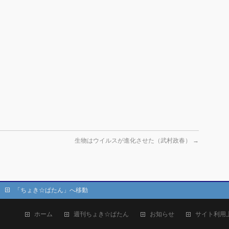
生物はウイルスが進化させた（武村政春）
→
「ちょき☆ぱたん」へ移動
ホーム
週刊ちょき☆ぱたん
お知らせ
サイト利用