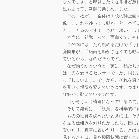
なんでしょ」と即答したくなるほど擦
絵もあって、新鮮に楽しめました。
その一枚が、「全体は１枚の静止画で
像」。これをゆっくり動かすと、本当
えて」くるのです！ うわー凄い！っ
本当に「錯覚」って、面白くて、そ
この本には、ただ眺めるだけで「うね
覚図形が、「紙面を動かさなくても動
ているから」なのだそうです。
「なぜ動くかというと、実は、私たち
は、光を受けるセンサーですが、同じ
ってしまいます。ですから、それを避
を受ける場所を変えていきます。つま
は細かく動いているのです。」
目がそういう構造になっているので、
そして錯覚は、「視覚」を科学的に解
「ものの性質を調べたいときには、そ
を見る仕組みを知りたかったら、目に
置いたり、真空に置いたりすることは
見せることは、目を極限状態に置くこ