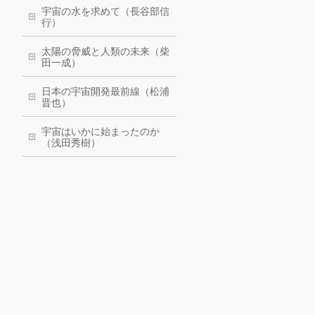
宇宙の水を求めて（長谷部信
行）
太陽の脅威と人類の未来（柴
田一成）
日本の宇宙開発最前線（松浦
晋也）
宇宙はいかに始まったのか
（浅田秀樹）