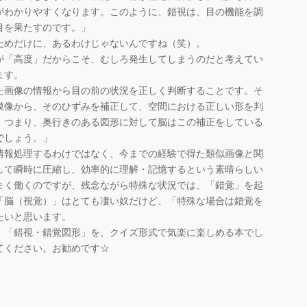
がわかりやすくなります。このように、錯視は、目の機能を調
目を果たすのです。」
めだけに、あるわけじゃないんですね（笑）。
「高度」だからこそ、むしろ発生してしまうのだと考えてい
ます。
た画像の情報から目の前の状況を正しく判断することです。そ
膜像から、そのひずみを補正して、空間における正しい形を判
。つまり、奥行きのある図形に対して脳はこの補正をしている
でしょう。」
報処理するわけではなく、今までの経験で得た類似画像と関
して瞬時に圧縮し、効率的に理解・記憶するという素晴らしい
まく働くのですが、残念ながら特殊な状況では、「錯覚」を起
「脳（視覚）」はとても凄い奴だけど、「特殊な場合は錯覚を
たいと思います。
「錯視・錯覚図形」を、クイズ形式で気楽に楽しめる本でし
てください。お勧めです☆