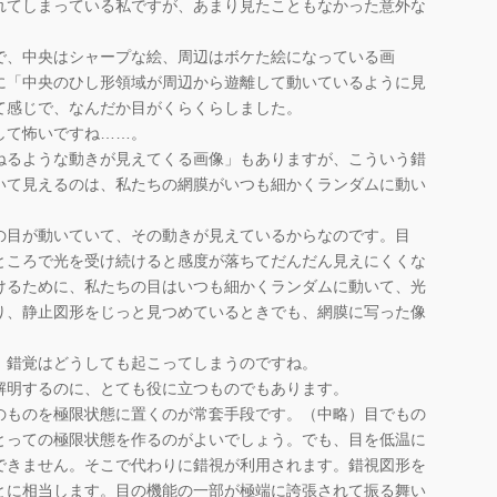
れてしまっている私ですが、あまり見たこともなかった意外な
、中央はシャープな絵、周辺はボケた絵になっている画
に「中央のひし形領域が周辺から遊離して動いているように見
て感じで、なんだか目がくらくらしました。
して怖いですね……。
るような動きが見えてくる画像」もありますが、こういう錯
いて見えるのは、私たちの網膜がいつも細かくランダムに動い
の目が動いていて、その動きが見えているからなのです。目
ところで光を受け続けると感度が落ちてだんだん見えにくくな
けるために、私たちの目はいつも細かくランダムに動いて、光
り、静止図形をじっと見つめているときでも、網膜に写った像
錯覚はどうしても起こってしまうのですね。
明するのに、とても役に立つものでもあります。
のものを極限状態に置くのが常套手段です。（中略）目でもの
とっての極限状態を作るのがよいでしょう。でも、目を低温に
できません。そこで代わりに錯視が利用されます。錯視図形を
とに相当します。目の機能の一部が極端に誇張されて振る舞い