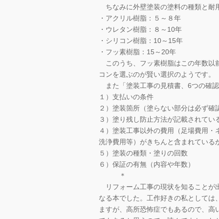
ちなみに外壁塗装の塗料の種類と耐用
・アクリル樹脂：５～８年
・ウレタン樹脂：８～10年
・シリコン樹脂：10～15年
・フッ素樹脂：15～20年
このうち、フッ素樹脂はこの年数以前
コンを選ぶのが賢い選択のようです。
また「塗装工事の見積書、6つの確認
１）支払いの条件
２）塗装箇所（塗らない部分は必ず確
３）塗り残し防止方法が記載されてい
４）塗装工事以外の費用（足場費用・
洗浄費用等）がきちんと含まれている
５）塗装の種類・塗りの回数
６）保証の有無（内容や年数）
＊
リフォーム工事の現状を知ることが出
なる本でした。工作好きの私としては
ますが、高所恐怖症でもあるので、高