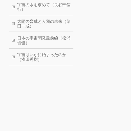
宇宙の水を求めて（長谷部信
行）
太陽の脅威と人類の未来（柴
田一成）
日本の宇宙開発最前線（松浦
晋也）
宇宙はいかに始まったのか
（浅田秀樹）