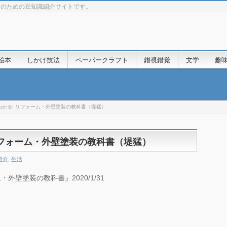
きのための豆知識紹介サイトです。
絵本
しかけ技法
ペーパークラフト
錯視錯覚
文学
趣
わかる! リフォーム・外壁塗装の教科書（堤猛）
リフォーム・外壁塗装の教科書（堤猛）
紹介
,
生活
外壁塗装の教科書』2020/1/31