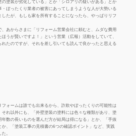
の塗装が劣化している」とか「シロアリの疑いがある」とか
事・ぼったくり業者の被害にあってしまうような人が大勢いる
ましたが、もしも家を所有することになったら、やっぱりリフ
。
、あからさまに「リフォーム営業会社に頼むと、ムダな費用
たほうが賢いですよ！」という営業（広報）活動をしていて、
られたのですが、それを差し引いても読んで良かったと思える
フォームは誰でも出来るから、詐欺やぼったくりの可能性は
、それ以外にも、「外壁塗装の塗料には色々な種類があり、塗
用年数の長いものを選んだ方が結局は得になる」とか、「手抜
とか、「塗装工事の見積書の6つの確認ポイント」など、実践
した。