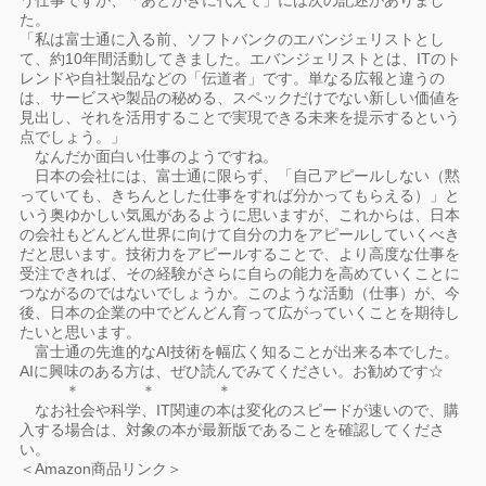
う仕事ですが、「あとがきに代えて」には次の記述がありまし
た。
「私は富士通に入る前、ソフトバンクのエバンジェリストとし
て、約10年間活動してきました。エバンジェリストとは、ITのト
レンドや自社製品などの「伝道者」です。単なる広報と違うの
は、サービスや製品の秘める、スペックだけでない新しい価値を
見出し、それを活用することで実現できる未来を提示するという
点でしょう。」
なんだか面白い仕事のようですね。
日本の会社には、富士通に限らず、「自己アピールしない（黙
っていても、きちんとした仕事をすれば分かってもらえる）」と
いう奥ゆかしい気風があるように思いますが、これからは、日本
の会社もどんどん世界に向けて自分の力をアピールしていくべき
だと思います。技術力をアピールすることで、より高度な仕事を
受注できれば、その経験がさらに自らの能力を高めていくことに
つながるのではないでしょうか。このような活動（仕事）が、今
後、日本の企業の中でどんどん育って広がっていくことを期待し
たいと思います。
富士通の先進的なAI技術を幅広く知ることが出来る本でした。
AIに興味のある方は、ぜひ読んでみてください。お勧めです☆
＊ ＊ ＊
なお社会や科学、IT関連の本は変化のスピードが速いので、購
入する場合は、対象の本が最新版であることを確認してくださ
い。
＜Amazon商品リンク＞