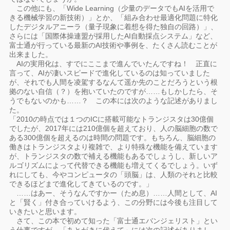
この他にも、「Wide Learning（少量のデータでもAIを活用で
きる機械学習の新技術）」とか、「組み合わせ最適化問題に特化
したデジタルアニーラ（量子現象に着想を得た独自の回路）」、
さらには「国際体操連盟が採用したAI自動採点システム」など、
富士通が行っている最新のAI技術や事例を、たくさん読むことが
出来ました。
AIの実用化は、すでにここまで進んでいたんですね！ 正直に
言って、AIが凄いスピードで進化しているのは知っていました
が、それでも人間を凌駕するなんて遥か先のことだろうという根
拠のない自信（？）を抱いていたのですが……もしかしたら、そ
うでもないのかも……？ この本には次のような記述がありまし
た。
「2010の時点では１つのICに搭載可能なトランジスタは30億個
でしたが、2017年には210億個を超えており、人の脳細胞の数で
ある300億個を超えるのは時間の問題です。もちろん、脳細胞の
働きはトランジスタより複雑で、より特殊な機能を備えています
が、トランジスタの数で補える機能もあるでしょうし、新しいア
ルゴリズムによって代替できる機能も増えてくるでしょう。いず
れにしても、今やコンピュータの「頭脳」は、人類のそれと比較
できるほどまで進化してきているのです。」
……はあー、そうなんですかー（ため息）……人間として、AI
と「賢く」付き合っていけるよう、この分野には今後も注目して
いきたいと思います。
さて、この本で初めて知った「富士通エバンジェリスト」とい