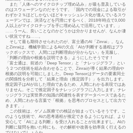
また「人体へのマイクロチップ埋め込み」が最も普及している
のはスウェーデンなのだそうです。「国内での現金による取引が
わずか２％ほどしかないほどキャッシュレス化が進んでいるスウ
ェーデンでは、決済などを円滑にするべく、2018年時点で3,000
人以上がマイクロチップを手に埋め込んで活用しています。」
……うーん、良いことなのかどうかは分かりませんが、なんか凄
い状況ですね……。
そして最も期待させられたのが、富士通のAI「Zinrai」。なん
とZinraiは、機械学習によるAIの欠点「AIが判断する過程はブラ
ックボックスで、人間には判断理由が分からない」を克服し、
「判断の理由や根拠を説明できる」ようにしたそうです！
「富士通は、前述の「Deep Tensor」と「ナレッジグラフ」とい
う２つの技術を組み合わせることで、Zinraiが導く結果の理由や
根拠の説明を可能にしました。Deep Tensorはデータの要素同士
の関係性を分析して「結果と理由（推定因子）」を出力します。
推定因子はAIが出した理由であるため、人間にわかる表現ではあ
りません。そこで推定因子をナレッジグラフに入力します。ナレ
ッジグラフは実世界の知識の関連性を表すデータベースであるた
め、人間にわかる言葉で「根拠」を思考のプロセスとして出力で
きます。」
この技術は、ゲノム医療での検証が始まっているそうです。こ
のような技術で、AIの思考過程が推定できるようになれば、より
安心して「AIによる判断」を受け入れることが出来ますし、AIの
判断に疑問を抱いた時にも、その解析や改善を効率良く行えるの
ではないでしょうか。