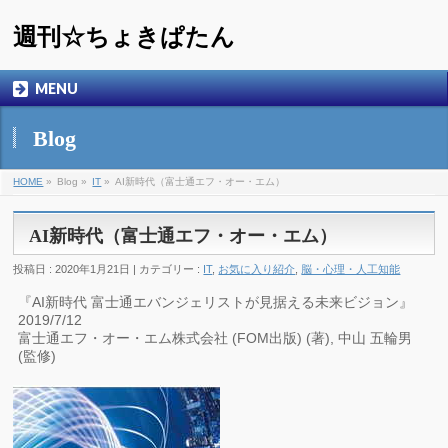
週刊☆ちょきぱたん
MENU
Blog
HOME
»
Blog »
IT
»
AI新時代（富士通エフ・オー・エム）
AI新時代（富士通エフ・オー・エム）
投稿日 : 2020年1月21日 | カテゴリー :
IT
,
お気に入り紹介
,
脳・心理・人工知能
『AI新時代 富士通エバンジェリストが見据える未来ビジョン』
2019/7/12
富士通エフ・オー・エム株式会社 (FOM出版) (著), 中山 五輪男
(監修)