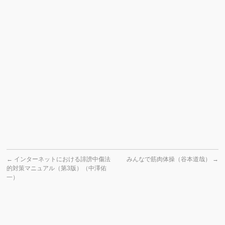
←
インターネットにおける誹謗中傷法
みんなで筋肉体操（谷本道哉）
→
的対策マニュアル（第3版）（中澤佑
一）