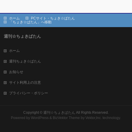
ホーム
PCサイト・ちょき☆ぱたん
「ちょき☆ぱたん」へ移動
週刊☆ちょきぱたん
ホーム
週刊ちょき☆ぱたん
お知らせ
サイト利用上の注意
プライバシー・ポリシー
Copyright ©
週刊☆ちょきぱたん
All Rights Reserved.
Powered by
WordPress
&
BizVektor Theme
by Vektor,Inc. technology.