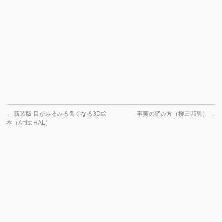
←
新装版 目がみるみる良くなる3D絵
事実の読み方（柳田邦男）
→
本（Artist HAL）