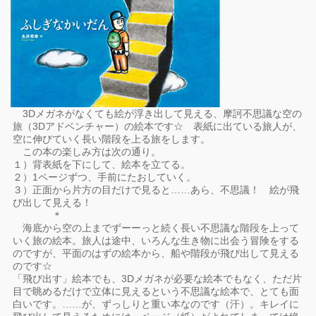
3Dメガネがなくても絵が浮き出して見える、摩訶不思議な空の
旅（3Dアドベンチャー）の絵本です☆ 表紙に出ている旅人が、
空に伸びていく長い階段を上る旅をします。
この本の楽しみ方は次の通り。
１）背表紙を下にして、絵本を立てる。
２）1ページずつ、手前にたおしていく。
３）正面から片方の目だけで見ると……あら、不思議！ 絵が飛
び出して見える！
＊
海底から空の上までずーーっと続く長い不思議な階段を上って
いく旅の絵本。旅人は途中、いろんな生き物に出会う冒険をする
のですが、平面のはずの絵本から、船や階段が飛び出して見える
のです☆
「飛び出す」絵本でも、3Dメガネが必要な絵本でもなく、ただ片
目で眺めるだけで立体に見えるという不思議な絵本で、とても面
白いです。……が、ずっしりと重い本なのです（汗）。キレイに