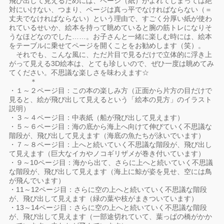
飛び出して見えるためには、ページ（紙）がよれてしまっては絶
対にいけない、つまり、ページは真っ平でなければならない（＝
丈夫でなければならない）という理由で、すごく分厚い紙が使わ
れているせいか、絵本を持って眺めていると腕の筋トレになりそ
うなほどなのでした……。お子さんと一緒に楽しむ時には、絵本
をテーブルに乗せてページを開くことをお勧めします（笑）。
それでも、こんな風に、ただ片目で見るだけで立体的に浮き上
がって見える3D絵本は、とても珍しいので、ぜひ一度は眺めてみ
てください。不思議な楽しさを味わえます☆
＊
・１～２ページ目：この本の楽しみ方（正面から片方の目だけで
見ると、絵が飛び出して見えるという「絵本の見方」のイラスト
説明）
・３～４ページ目：中表紙（船が飛び出して見えます）
・５～６ページ目：海の底から海上へ向けて伸びていく不思議な
階段が、飛び出して見えます（海底の魚たちが泳いでいます）
・７～８ページ目：上へと続いていく不思議な階段が、飛び出し
て見えます（巨大なイカやノコギリザメが巻き付いています）
・９～10ページ目：海から出て、さらに上へと続いていく不思議
な階段が、飛び出して見えます（海上に鯨が姿を見せ、空には鳥
が飛んでいます）
・11～12ページ目：さらに空の上へと続いていく不思議な階段
が、飛び出して見えます（緑の葉や枝がまきついています）
・13～14ページ目：さらに空の上へと続いていく不思議な階段
が、飛び出して見えます（一部途切れていて、葉っぱの橋がかか