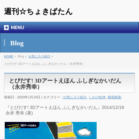
週刊☆ちょきぱたん
MENU
Blog
HOME
»
Blog »
お気に入り紹介
»
とびだす! 3Dアートえほん ふしぎなかいだん（永井秀幸）
とびだす! 3Dアートえほん ふしぎなかいだん
（永井秀幸）
投稿日 : 2020年1月14日 | カテゴリー :
お気に入り紹介
,
しかけ絵本
,
錯視錯覚
『とびだす! 3Dアートえほん ふしぎなかいだん』2014/12/18
永井 秀幸 (著)