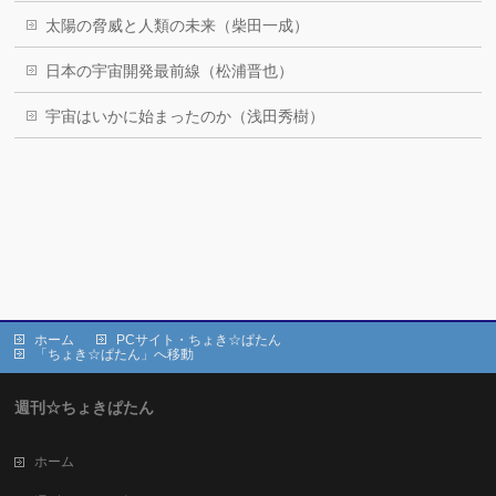
太陽の脅威と人類の未来（柴田一成）
日本の宇宙開発最前線（松浦晋也）
宇宙はいかに始まったのか（浅田秀樹）
ホーム
PCサイト・ちょき☆ぱたん
「ちょき☆ぱたん」へ移動
週刊☆ちょきぱたん
ホーム