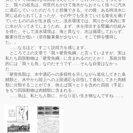
と、我々の祖先は、何世代もかけて海水からおそらく徐々に汽水
に適応していったのだろうと想像できる。その後、ある時淡水に
閉じ込められてしまったが、その中でも生きていける進化を遂げ
ていたもののみが生き残った。淡水環境では、周りから体内に常
に水が入ってきてしまうため、まず、水を排出する腎臓の仕組み
を得た。そして淡水環境は、海と異なり、水は循環しておらず、
酸素分圧が低い（溶存酸素量が少ない）。そこで肺を獲得し
た。」
……なるほど、すごく説得力を感じます。
ところで上の文章で「我々硬骨魚綱」と言っていますが、実は
私たち四肢動物は「硬骨魚綱」に含まれるのだとか！ 系統分類
的には「我々も魚」なのだそうです……そんな自覚はなかっ
た……。
「硬骨魚類は、水中適応への多様性を示しながら進化してきた条
鰭類と、水中から陸上への上陸適応を目指して進化してきた肉鰭
類に分類することができ、例えば我々ヒトを含めた四肢（手足）
をもつ四肢動物は肉鰭類に含まれる」
……魚は、私たち人類に、かなり近い生き物なんですね……。