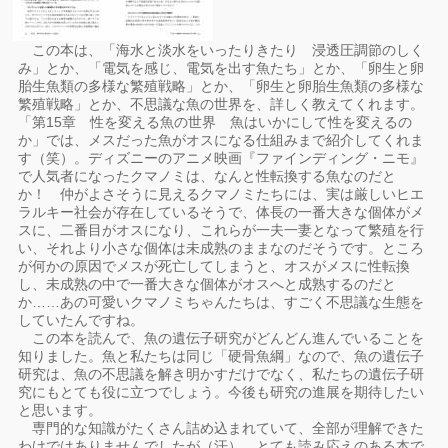
この本は、「海水と淡水をいったりきたり 浸透圧調節のしく
み」とか、「電気を感じ、電気を出す魚たち」とか、「卵生と卵
胎生魚類の多様な繁殖戦略」とか、「卵生と卵胎生魚類の多様な
繁殖戦略」とか、不思議な魚の世界を、詳しく教えてくれます。
「第15章 性を変える魚の世界 魚はいかにして性を変えるの
か」では、メスだった魚がオスになる仕組みまで紹介してくれま
す（笑）。ディズニーのアニメ映画『ファインディング・ニモ』
で人気者になったクマノミは、なんと性転換する魚なのだと
か！ 仲がよさそうに見えるクマノミたちには、実は厳しいヒエ
ラルキー社会が存在しているそうで、体長の一番大きな個体がメ
スに、二番目がオスになり、これらが一夫一妻となって繁殖を行
い、それより小さな個体は未成熟のままなのだそうです。ところ
が何かの原因でメスが死亡してしまうと、オスがメスに性転換
し、未成熟の中で一番大きな個体がオスへと成熟するのだと
か……あの可愛いクマノミちゃんたちは、すごく不思議な生態を
していたんですね。
この本を読んで、魚の遺伝子研究がどんどん進んでいることを
知りました。魚と私たちは同じ「硬骨魚綱」なので、魚の遺伝子
研究は、魚の不思議を解き明かすだけでなく、私たちの遺伝子研
究にもとても役に立つでしょう。今後も研究の進展を期待したい
と思います。
専門的な知識がたくさん詰め込まれていて、全部が理解できた
わけではありませんでしたが（汗）、とても読み応えのある本で