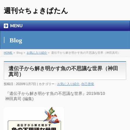
週刊☆ちょきぱたん
MENU
Blog
HOME
»
Blog »
お気に入り紹介
»
遺伝子から解き明かす魚の不思議な世界（神田真司）
遺伝子から解き明かす魚の不思議な世界（神田
真司）
投稿日 : 2020年1月7日 | カテゴリー :
お気に入り紹介
,
自己啓発
『遺伝子から解き明かす魚の不思議な世界』2019/8/10
神田真司 (編集)