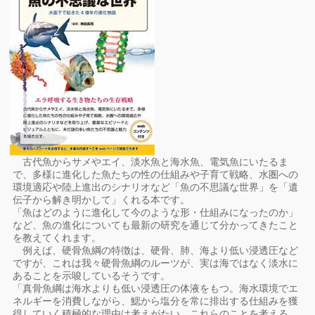
古代魚からサメやエイ、淡水魚と海水魚、電気魚にいたるま
で、多様に進化した魚たちの性の仕組みや子育て戦略、水圏への
環境適応や陸上進出のシナリオなど「魚の不思議な世界」を「遺
伝子から解き明かして」くれる本です。
「魚はどのように進化して今のような形・仕組みになったのか」
など、魚の進化についても最新の研究を通じて分かってきたこと
を教えてくれます。
例えば、硬骨魚綱の特徴は、硬骨、肺、海より低い浸透圧など
ですが、これは我々硬骨魚綱のルーツが、実は海ではなく淡水に
あることを示唆しているそうです。
「真骨魚綱は海水よりも低い浸透圧の体液をもつ。海水環境でエ
ネルギーを消費しながら、鰓から塩分を常に排出する仕組みを獲
得していく積極的な理由は考えがたい。これらのことを考える