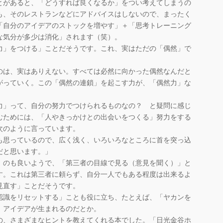
とがあると、「どうすれば良くなるか」をつい考えてしまうの
も、そのレストランなどにアドバイスはしないので、まったく
「自分のアイデアのストックを増やす」＋「思考トレーニング
な気分が多少は消化」されます（笑）。
」をつける」ことだそうです。これ、実はただの「偶然」で
のは、実はありえない。すべては必然に向かった偶然なんだと
がっていく。この「偶然の連鎖」を起こす力が、「偶然力」な
」って、自分の努力でつけられるものなの？ と疑問に感じ
むためには、「人やきっかけとの出会いをつくる」努力をする
次のように言っています。
も思っているので、広く浅く、いろいろなところに首を突っ込
だと思います。」
のも良いようで、「第三者の目線で見る（意見を聞く）」と
す。これは第三者に頼らず、自分一人でもある程度は出来るよ
見直す」ことだそうです。
識をリセットする」ことも役に立ち、たとえば、「ヤカンを
、アイデアが生まれるのだとか。
、さまざまなヒントを教えてくれる本でした。「日光金谷ホ