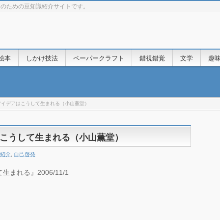
きのための豆知識紹介サイトです。
絵本
しかけ技法
ペーパークラフト
錯視錯覚
文学
趣
アイデアはこうして生まれる（小山薫堂）
こうして生まれる（小山薫堂）
紹介
,
自己啓発
れる』2006/11/1