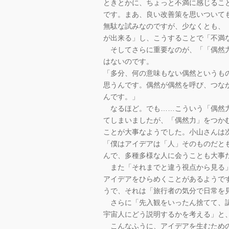
ときとかに、ちょっと不満に感じるこ
です。まあ、良い改善策を思いついて
無駄な試みなのですが、少なくとも、
が出来る」し、こうすることで「不満
そしてさらに重要なのが、「「偶然力
はないのです。
「多分、何の意味もない偶然というも
思うんです。偶然が偶然を呼び、つな
んです。」
なるほど。でも……こういう「偶然力
てしまいましたが、「偶然力」をつか
ことが大事なようでした。小山さんは
「僕はアイデアは「人」そのものだと
んで、多種多様な人に会うことも大事
また「それまでと違う視点から見る」
アイデアをひらめくことがあるようで
うで、それは「旅行者の気分で日常を
さらに「先入観をいったん捨てて、認
宇宙人にどう説明するかを考える」と
こんなふうに、アイデアを生むための