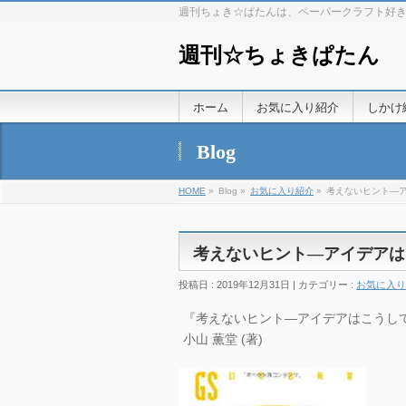
週刊ちょき☆ぱたんは、ペーパークラフト好
週刊☆ちょきぱたん
ホーム
お気に入り紹介
しかけ
Blog
HOME
»
Blog »
お気に入り紹介
»
考えないヒント―
考えないヒント―アイデアは
投稿日 : 2019年12月31日 | カテゴリー :
お気に入り
『考えないヒント―アイデアはこうして生ま
小山 薫堂 (著)