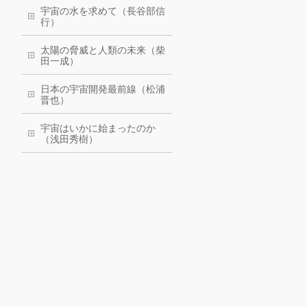
宇宙の水を求めて（長谷部信
行）
太陽の脅威と人類の未来（柴
田一成）
日本の宇宙開発最前線（松浦
晋也）
宇宙はいかに始まったのか
（浅田秀樹）