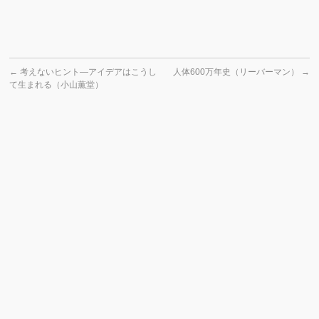
←
考えないヒント―アイデアはこうし
人体600万年史（リーバーマン）
→
て生まれる（小山薫堂）