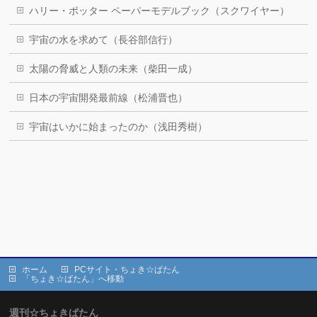
ハリー・ポッター ペーパーモデルブック（スクワイヤー）
宇宙の水を求めて（長谷部信行）
太陽の脅威と人類の未来（柴田一成）
日本の宇宙開発最前線（松浦晋也）
宇宙はいかに始まったのか（浅田秀樹）
ホーム
PCサイト・ちょき☆ぱたん
「ちょき☆ぱたん」へ移動
週刊☆ちょきぱたん