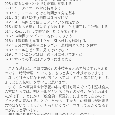
008：時間は分・秒までを正確に意識する
009：１）タイマーを常に持ち歩く
010：２）メールにかける時間は１分を基本に
011：３）電話に使う時間は３分が限度
012：４）時間差で使えるメディアを意識する
013：時間の見積もりは必ず失敗することを想定して２倍にする
014：RescueTimeで時間を「見える化」する
015：24時間テンプレートを作ってみよう
016：通勤時間を見直すために引っ越しを検討する
017：自分の黄金時間にドラゴン（最難関タスク）を倒す
018：メールを朝１番に見てはいけない
019：プランニングは日・週・月に分けて別々に
020：すべての予定はクラウドにまとめる
＊
こんな感じに、全部で250もの小技をまとめて教えてもらえる
のです（時間管理についても、もっと多くの小技があります）。
新しく社会人になる若い方にとっては、すごく参考になる「ち
ょっとした技術」を学べると思います。
すでに自己啓発書や仕事術の本を何冊も読んでいる中堅社会人
の方にとっては、割と一般的だと感じるものが多いかもしれませ
んが（汗）、とにかく「総合的・網羅的」にまとめてあるので、
ざっと斜め読みすることで、自分の「工夫力」の棚卸しが出来る
のではないでしょうか。きっといくつか、マネしてみたくなるも
のがあると思います。
個人的に参考になったのは、以下のようなものでした。