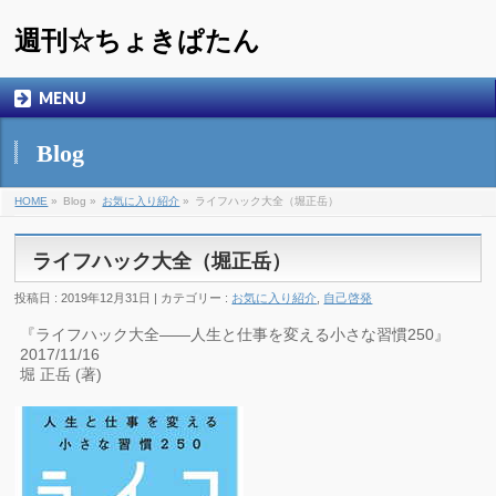
週刊☆ちょきぱたん
MENU
Blog
HOME
»
Blog »
お気に入り紹介
»
ライフハック大全（堀正岳）
ライフハック大全（堀正岳）
投稿日 : 2019年12月31日 | カテゴリー :
お気に入り紹介
,
自己啓発
『ライフハック大全――人生と仕事を変える小さな習慣250』
2017/11/16
堀 正岳 (著)