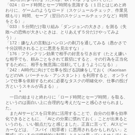
「024：ロード時間とセーブ時間を意識する（１日とはじめと終
わりに、ゲームのようなロード（スケジュールチェック、作業見
積もり）時間、セーブ（翌日のスケジュールチェックなど）時間
をとる）」
「033：５分間だけ取り組み「ダンジョンの大きさ」を測る（失
敗への恐怖が大きいときは、とりあえず５分だけやってみよ
う）」
「172：嫌な人の言動はハンロンの剃刀を通してみる（愚かさで
十分説明されることに悪意を見出すな）」
「176：フランクリン効果で相手の好意を引き出す（たとえ嫌い
な相手でも、頼みごとをされて親切にすると、その行為を正当化
するために、相手を無意識に信頼してしまうようになる）」
「242：AI時代に向けて仕事を投げる訓練をしておく（Kaorisan
などのVA（バーチャル・アシスタント）を利用すると、オンライ
ンで仕事を依頼するために必要なタスクの明確化や、仕事の投げ
方というスキルが高まる）」
＊
一日の始まりと終わりに「ロード時間とセーブ時間」を取る、
というのは面白い上に合理的な考えだなーと感心させられまし
た。
またAIサービスを日常的に活用することで、自分の仕事を効率
化できるとともに、「AIとの分業に慣れておく」ことが出来ると
いうのも、いい観点だなと感じました。正直に言って、AIスピー
カーなどは、「スパイ（犯罪者）に悪用されるかもしれない」と