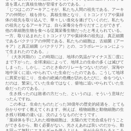
道を選んだ真核生物が登場するのである。」
「じつはこのアーキアこそが、私たち人間の祖先である。アーキ
アの仲間が、核を持ち、真核生物となり、ミトコンドリアや葉緑
体の祖先を取り込んで、華々しい進化を遂げていくのだ。私たち
の祖先となるアーキアは、自ら栄養分を作りだすことができず、
他の単細胞生物を食べる従属栄養生物だったと考えられている。
一方、取り込まれたミトコンドリアや葉緑体の祖先は、真正細菌
であるバクテリアの仲間である。私たちの細胞は、古細菌（アー
キア）と真正細菌（バクテリア）との、コラボレーションによっ
て生まれたのである。」
「（大氷河期の）この時期には、地球の気温がマイナス五〇度に
まで下がった。全球凍結によって、地球上の生命の多くは滅びて
しまった。しかし、このとき命のリレーをつないだのが、深海や
地中深くに追いやられていた生命だったのである。こうして地球
に異変が起こり、生命の絶滅の危機が訪れるたびに、命をつない
だのは、繁栄していた生命ではなく、僻地に追いやられていた生
命だったのである。」
生き残ったのは敗者の方だった、というのは、そういう意味だ
ったんですね。
この本は、生命たちのたどった38億年の歴史的経過を、とても
分かりやすく教えてくれます。例えば、植物細胞と動物細胞の生
き残り戦略の違いは、次のようなものだそうです。
「葉緑体を手に入れた植物細胞は、太陽の光で光合成を行うこと
ができるから、動く必要がない。光さえあれば良いのだから、動
き回って無駄にエネルギーを使うよりも、光が十分当たるところ