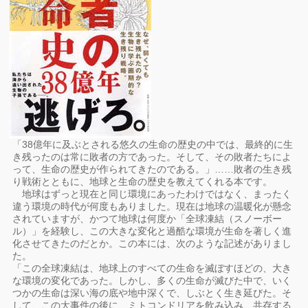
「38億年に及ぶとされる悠久の生命の歴史の中では、最終的に生
き残ったのは常に敗者の方であった。そして、その敗者たちによ
って、生命の歴史が作られてきたのである。」……敗者の生き残
り戦術とともに、地球と生命の歴史を教えてくれる本です。
地球はずっと現在と同じ環境にあったわけではなく、まったく
違う環境の時代が何度もありました。現在は地球の温暖化が懸念
されていますが、かつて地球は何度か「全球凍結（スノーボー
ル）」を経験し、この大きな変化と過酷な環境が生命を著しく進
化させてきたのだとか。この本には、次のような記述がありまし
た。
「この全球凍結は、地球上のすべての生命を滅ぼすほどの、大き
な環境の変化であった。しかし、多くの生命が滅びた中で、いく
つかの生命は深い海の底や地中深くで、しぶとく生き延びた。そ
して、この大事件の後に、ミトコンドリアを飲み込み、共存する