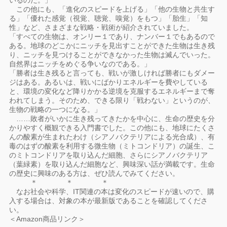
いるのだ。」
この他にも、「進化のスピードを上げる」「他の生物と共生す
る」「優れた感覚（視覚、聴覚、嗅覚）をもつ」「胎生」「知
性」など、さまざまな戦略・戦術が紹介されていました。
「すべての生物は、オンリー１であり、ナンバー１でもあるので
ある。地球のどこかにニッチを見出すことができた生物は生き残
り、ニッチを見つけることができなかった生物は滅んでいった。
自然界はニッチをめぐる争いなのである。」
「勝者は生き残ると言っても、戦いが激しければ勝者にもダメー
ジはある。あるいは、戦いにばかりエネルギーを費やしている
と、環境の変化など降りかかる逆境を克服するエネルギーまで奪
われてしまう。そのため、できる限り「戦わない」というのが、
生物の戦略の一つになる。」
……敗者がいかに生き残ってきたかを中心に、生命の歴史を分
かりやすく概観できる入門書でした。この他にも、地球にたくさ
んの酸素が生まれたわけ（シアノバクテリアによる光合成）、有
毒のはずの酸素を利用する微生物（ミトコンドリア）の誕生、こ
のミトコンドリアを取り込んだ細胞、さらにシアノバクテリア
（葉緑素）を取り込んだ細胞など、興味深い話が満載です。生命
の歴史に興味のある方は、ぜひ読んでみてください。
＊ ＊ ＊
なお社会や科学、IT関連の本は変化のスピードが速いので、購
入する場合は、対象の本が最新版であることを確認してくださ
い。
＜Amazon商品リンク＞