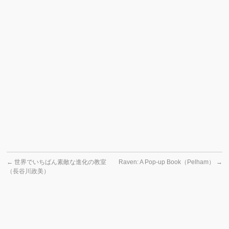
←
世界でいちばん素敵な進化の教室
Raven: A Pop-up Book（Pelham）
→
（長谷川政美）