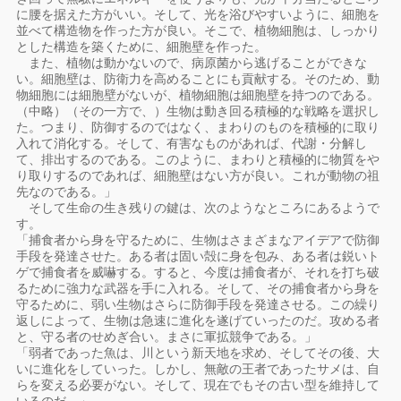
に腰を据えた方がいい。そして、光を浴びやすいように、細胞を
並べて構造物を作った方が良い。そこで、植物細胞は、しっかり
とした構造を築くために、細胞壁を作った。
また、植物は動かないので、病原菌から逃げることができな
い。細胞壁は、防衛力を高めることにも貢献する。そのため、動
物細胞には細胞壁がないが、植物細胞は細胞壁を持つのである。
（中略）（その一方で、）生物は動き回る積極的な戦略を選択し
た。つまり、防御するのではなく、まわりのものを積極的に取り
入れて消化する。そして、有害なものがあれば、代謝・分解し
て、排出するのである。このように、まわりと積極的に物質をや
り取りするのであれば、細胞壁はない方が良い。これが動物の祖
先なのである。」
そして生命の生き残りの鍵は、次のようなところにあるようで
す。
「捕食者から身を守るために、生物はさまざまなアイデアで防御
手段を発達させた。ある者は固い殻に身を包み、ある者は鋭いト
ゲで捕食者を威嚇する。すると、今度は捕食者が、それを打ち破
るために強力な武器を手に入れる。そして、その捕食者から身を
守るために、弱い生物はさらに防御手段を発達させる。この繰り
返しによって、生物は急速に進化を遂げていったのだ。攻める者
と、守る者のせめぎ合い。まさに軍拡競争である。」
「弱者であった魚は、川という新天地を求め、そしてその後、大
いに進化をしていった。しかし、無敵の王者であったサメは、自
らを変える必要がない。そして、現在でもその古い型を維持して