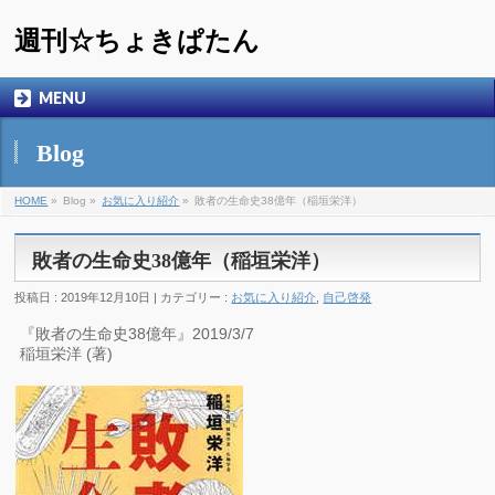
週刊☆ちょきぱたん
MENU
Blog
HOME
»
Blog »
お気に入り紹介
»
敗者の生命史38億年（稲垣栄洋）
敗者の生命史38億年（稲垣栄洋）
投稿日 : 2019年12月10日 | カテゴリー :
お気に入り紹介
,
自己啓発
『敗者の生命史38億年』2019/3/7
稲垣栄洋 (著)