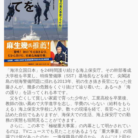
「海洋立国日本」を24時間護り続ける海上保安庁。その幹部養成
大学校を卒業し、特殊警備隊（SST）基地長などを経て、尖閣諸
島の領海警備問題に揺れる2013年、初の生き抜き長官になった佐
藤さんが、幾多の危難をくぐり抜けて辿り着いた、あるべき「海
の護り」を語ってくれる本です。
父を亡くして貧しい家庭で育った少年が、工業高校を卒業後、
教師の強い薦めで大学進学を志し、学費のいらない（給料をもら
える）海上保安大学校に入学。数々の現場を経て、長官へと上り
詰めた自伝でもありますが、海保大での生活、海上保安庁での勤
務の実態も垣間見ることができます。
さらに、この本で「極秘重大事案」の内幕として明かされてい
るのは、TVニュースでも見たことがあるような「重大事案」の現
場では何があったのか、一海保職員の視点から、さらには上司や