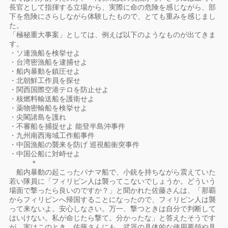
長官として指揮する立場から、実際に命の危険を感じながら、部
下を危険にさらしながら体験したもので、とても重みを感じまし
た。
「極秘重大事案」としては、例えば以下のようなものが出てきま
す。
・ソ連漁船を検挙せよ
・台湾密漁船を逮捕せよ
・船内暴動を鎮圧せよ
・北朝鮮工作員を探せ
・関西国際空港テロを防止せよ
・核燃料輸送船を護衛せよ
・薬物密輸船を検挙せよ
・尖閣諸島を護れ
・不審船を捕捉せよ 能登半島沖事件
・九州南西海域工作船事件
・中国漁船の襲来を防げ 巡視船衝突事件
・中国公船に対峙せよ
＊
船内暴動の起こったパナマ船で、小銃を持ちながら震えていた
若い隊員に「フィリピン人は襲ってこないでしょうか。どういう
場面で撃ったら良いのですか？」と聞かれた佐藤さんは、「那覇
からフィリピンへ帰国することになったので、フィリピン人は襲
って来ないよ。安心しなさい。万一、撃つときは自分で判断して
はいけない。私が命じたら撃て。分かったな」と答えたそうです
が、実はこのとき、佐藤さんにも、武器の具体的な使用要領や具