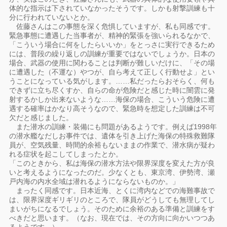
体的な指示は下されていなかったそうです。しかも射撃訓練も十
分に行われていないとか。
佐藤さんはこの事態を深く危惧していますが、私も同感です。
緊急事態に遭遇した当事者が、精神的緊張を強いられるなかで、
「こういう場合に何をしたらいいか」をとっさに実行できるため
には、普段の繰り返しの訓練が重要ではないでしょうか。日本の
場合、武器の使用に関わることは判断が難しいだけに、「その場
に遭遇した（不運な）やつが、自ら考えて正しく行動せよ」とい
うことになっている気がします。……私だったらおそらく、何も
できずに立ち尽くすか、自らの命が危険だと感じた時に闇雲に発
射するかしか出来ないような……海保の場合、こういう危険に遭
遇する確率はかなり高そうなので、緊急時を想定した訓練は不可
欠だと感じました。
また潜水の訓練・装備にも問題があるようです。例えば1998年
の潜水艦なだしお事件では、遺体を引き上げた海保の特殊救難隊
員が、空気残量、時間的余裕もないままの作業で、潜水病が疑わ
れる症状を起こしてしまったとか。
「このときから、私は海保の潜水方法や限界深度を変えた方が良
いと考えるようになったのだ。少なくとも、東京湾、伊勢湾、瀬
戸内海の内水全域は潜れるようにならないものか。」
まったく同感です。日本近海、とくに湾内などでの海難事故で
は、限界深度ギリギリのところで、隊員がどうしても無理してし
まいがちになるでしょう。そのために余裕のある準備と訓練をす
べきだと思います。（なお、現在では、その方向に向かいつつあ