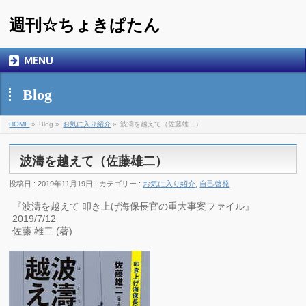
週刊☆ちょきぱたん
MENU
Blog
HOME
»
Blog »
お気に入り紹介
»
波濤を越えて（佐藤雄二）
波濤を越えて（佐藤雄二）
投稿日 : 2019年11月19日 | カテゴリー :
お気に入り紹介
,
自己啓発
『波濤を越えて 叩き上げ海保長官の重大事案ファイル』
2019/7/12
佐藤 雄二 (著)