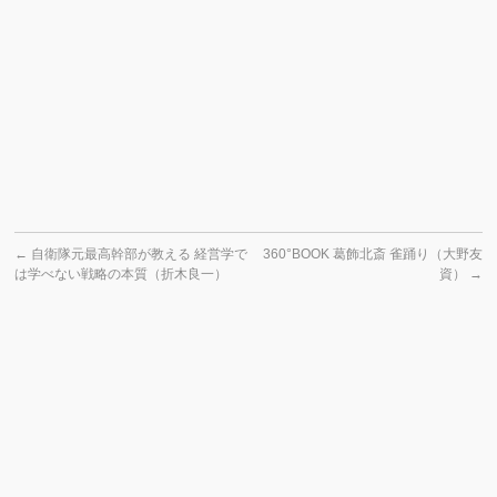
←
自衛隊元最高幹部が教える 経営学で
360°BOOK 葛飾北斎 雀踊り（大野友
は学べない戦略の本質（折木良一）
資）
→