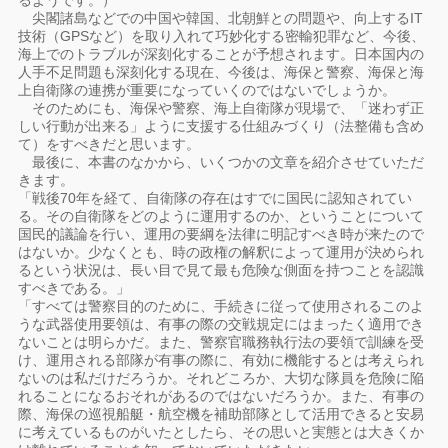
るようです。）
尖閣諸島などでの中国や韓国、北朝鮮との問題や、向上するIT
技術（GPSなど）を取り入れて巧妙化する密輸犯罪など、今後、
海上でのトラブルが深刻化することが予想されます。日本国内の
人手不足問題も深刻化する現在、今後は、海保と警察、海保と海
上自衛隊の連携が重要になっていくのではないでしょうか。
そのためにも、海保や警察、海上自衛隊が現場で、「迷わず正
しい行動が出来る」ように支援する仕組みづくり（法整備も含め
て）をすべきだと思います。
最後に、本書のなかから、いくつかの文章を紹介させていただ
きます。
「戦後70年を経て、自衛隊の存在はすでに国民に認知されてい
る。その自衛隊をどのように運用するのか、ということについて
国民的議論を行い、運用の要綱を法律に明記すべき時が来たので
はないか。少なくとも、時の政権の解釈によって運用が決められ
るという状況は、長い目で見て最も危険な側面を持つことを認識
すべきである。」
「すべては警察目的のために、手続きに従って使用されるこのよ
うな武器使用要領は、有事の際の交戦規定にはまったく適用でき
ないことは明らかだ。また、警察官職務執行法の要領で訓練を受
け、運用される部隊が有事の際に、有効に機能するとは考えられ
ないのは私だけだろうか。それどころか、大切な隊員を危険に陥
れることになるおそれがあるのではないだろうか。また、有事の
際、海保の巡視船艇・航空機を補助部隊として活用できると安易
に考えているものがいたとしたら、その思いと実態とは大きくか