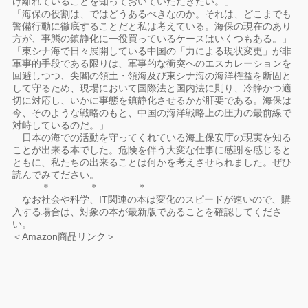
け離れていることを知っておいていただきたい。」
「海保の役割は、ではどうあるべきなのか。それは、どこまでも
警備行動に徹底することだと私は考えている。海保の現在のあり
方が、事態の鎮静化に一役買っているケースはいくつもある。」
「東シナ海で日々展開している中国の「力による現状変更」が非
軍事的手段である限りは、軍事的な衝突へのエスカレーションを
回避しつつ、尖閣の領土・領海及び東シナ海の海洋権益を断固と
して守るため、現場において国際法と国内法に則り、冷静かつ適
切に対応し、いかに事態を鎮静化させるかが肝要である。海保は
今、そのような戦略のもと、中国の海洋戦略上の圧力の最前線で
対峙しているのだ。」
日本の海での活動を守ってくれている海上保安庁の現実を知る
ことが出来る本でした。危険を伴う大変な仕事に感謝を感じると
ともに、私たちの出来ることは何かを考えさせられました。ぜひ
読んでみてださい。
＊ ＊ ＊
なお社会や科学、IT関連の本は変化のスピードが速いので、購
入する場合は、対象の本が最新版であることを確認してくださ
い。
＜Amazon商品リンク＞