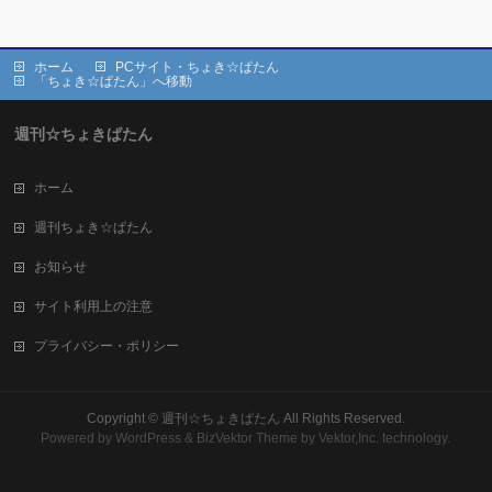
ホーム
PCサイト・ちょき☆ぱたん
「ちょき☆ぱたん」へ移動
週刊☆ちょきぱたん
ホーム
週刊ちょき☆ぱたん
お知らせ
サイト利用上の注意
プライバシー・ポリシー
Copyright ©
週刊☆ちょきぱたん
All Rights Reserved.
Powered by
WordPress
&
BizVektor Theme
by Vektor,Inc. technology.