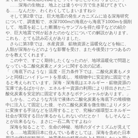
……深海の生物は、地上とは違うやり方で生き延びてきてい
る……なんだか、わくわくしてしまいますね☆
そして第2章では、巨大地震の発生メカニズムに迫る深海研究
について、調査船で、水深7000mの海底から海底下1000mを掘削
して、地震を起こした断層からサンプルを得た様子などの紹介
や、巨大地震で何が起きたのかなどについての解説があります。
これも、とても読み応えがありました。
さらに第3章では、水産資源、鉱物資源と温暖化などを軸に、
人類が深海からどのような影響を受け、また今後受けつつあるの
かを教えてくれます。
この中で、すごく期待したくなったのが、地球温暖化で問題と
なっている二酸化炭素とメタンに関する次の記述。
「（海底下のような）温度・圧力条件下では、二酸化炭素もメタ
ンと同様にハイドレートを形成し、堆積物中に安定的に固定でき
ると考えられています。深海・深海底はエネルギー・鉱物資源の
宝庫であるばかりか、エネルギー資源の利用により排出された二
酸化炭素を安定的に固定する大きなポテンシャルがあります。」
しかも、このような方法で液体の二酸化炭素を海底下の堆積物
中に注入して固定した後、その二酸化炭素を微生物によりメタン
に変換する手法などを活用することで、究極の循環型エネルギー
社会が実現する日が来るかもしれないのだとか！ もしそんなこ
とが出来るなら、まさに一石二鳥ですよね☆
深海を知ることで、生命の神秘、地球のダイナミズムが見えて
くる……地震国日本に住んでいる者としては、深海を含めた日本