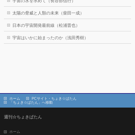
宇宙の水を求めて（長谷部信行）
太陽の脅威と人類の未来（柴田一成）
日本の宇宙開発最前線（松浦晋也）
宇宙はいかに始まったのか（浅田秀樹）
ホーム
PCサイト・ちょき☆ぱたん
「ちょき☆ぱたん」へ移動
週刊☆ちょきぱたん
ホーム