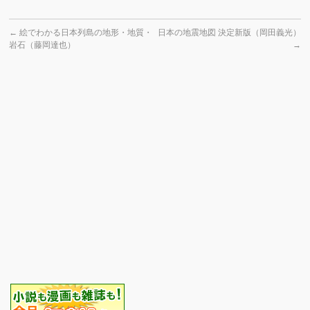
←
絵でわかる日本列島の地形・地質・
日本の地震地図 決定新版（岡田義光）
岩石（藤岡達也）
→