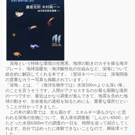
深海という特殊な環境の生態系、地球の動きのカギを握る海洋
プレート、地球温暖化・海洋酸性化の仕組みなど、深海について
総合的に解説してくれる本です。（冒頭８ページには、深海関係
の貴重なカラー写真も掲載されています。）
「深海」とは、「（海洋生物学では）水深200ｍよりも深い海」
のことを言うそうです。人間がアクセスするのが最も困難な場所
の一つですが、最近はかなり調査が進んできて、地震を含めた地
球の動きや、生命進化の過程を知るためにも、重要な場所だとい
うことが分かってきました。
この本の第1章では、光も届かず、エネルギー源も少ないと思
われる深海の生物について、有人潜水調査船「しんかい6500」が
たどった水深6300mでの調査の一日を、時間を追って紹介してく
れます。自分ではめったに体験できないことなので、興味津々で
した。