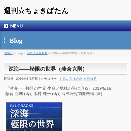
週刊☆ちょきぱたん
MENU
Blog
HOME
»
Blog »
お気に入り紹介
»
深海――極限の世界（藤倉克則）
深海――極限の世界（藤倉克則）
投稿日 : 2019年8月27日 | カテゴリー :
お気に入り紹介
,
自己啓発
『深海――極限の世界 生命と地球の謎に迫る』2019/5/16
藤倉 克則 (著), 木村 純一 (著), 海洋研究開発機構 (著)