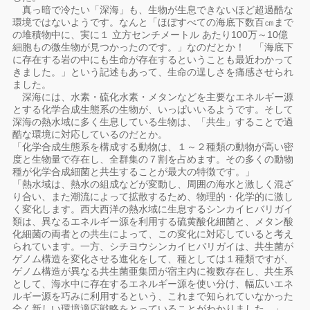
真っ暗で冷たい「深海」も、生物が生息できないほど超過酷な
環境ではないようです。なんと「ほぼすべての海底下数百㎝まで
の堆積物中に、実に１ 立方センチメートル あたり100万～10億
細胞もの微生物が見つかったのです。」なのだとか！ 「海底下
に存在する岩の中にも生命が存在するということも最近わかって
きました。」という記述もあって、生命の逞しさを痛感させられ
ました。
深海には、水素・硫化水素・メタンなどを主要なエネルギー源
とする化学合成生態系の生物が、いっぱいいるようです。そして
深海の熱水域に多く生息している生物は、「共生」することで過
酷な環境に対応しているのだとか。
「化学合成生態系を構成する動物は、１～２種類の動物が高い密
度と生物量で存在し、全群集の７割を占めます。その多くの動物
種が化学合成細菌と共生することが最大の特徴です。」
「熱水域は、熱水の組成などが変動し、周囲の海水と激しく混ざ
り合い、また潮流によって拡散するため、物理的・化学的に激し
く変化します。西大西洋の熱水域に生息するシンカイヒバリガイ
類は、異なるエネルギー源を利用する硫黄酸化細菌と、メタン酸
化細菌の両者との共生によって、この変化に対応していると考え
られています。一方、シチヨウシンカイヒバリガイは、共生菌が
ゲノム構造を変化させる進化をして、種としては１種類ですが、
ゲノム構造が異なる共生菌亜集団が宿主内に複数存在し、共生系
として、海水中に存在するエネルギー源を使い分け、幅広いエネ
ルギー源を巧みに利用するという、これまで知られていなかった
全く新しい環境適応戦略をとっていることがわかりました。」