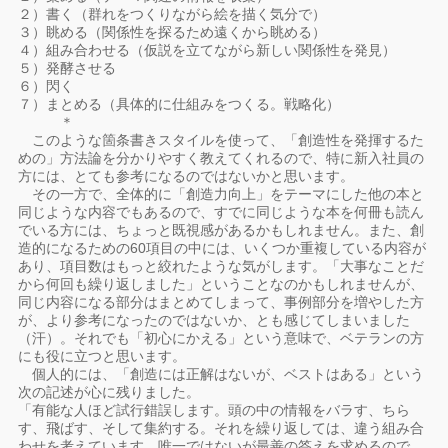
２）書く（群れをつくりながら絵を描く気分で）
３）眺める（関係性を探るため遠くから眺める）
４）組み合わせる（仮説を立てながら新しい関係性を発見）
５）発酵させる
６）閃く
７）まとめる（具体的に仕組みをつくる。戦略化）
＊
このような箇条書きスタイルを使って、「創造性を発揮するた
めの」方法論を分かりやすく教えてくれるので、特に新入社員の
方には、とても参考になるのではないかと思います。
その一方で、全体的に「創造力向上」をテーマにした他の本と
同じような内容でもあるので、すでに同じような本を何冊も読ん
でいる方には、ちょっと既視感があるかもしれません。また、創
造的になるための60項目の中には、いくつか重複している内容が
あり、項目数はもっと絞れたような気がします。「大事なことだ
から何回も繰り返しました」ということなのかもしれませんが、
同じ内容になる部分はまとめてしまって、事例部分を増やした方
が、より参考になったのではないか、とも感じてしまいました
（汗）。それでも「初心にかえる」という意味で、ベテランの方
にも役に立つと思います。
個人的には、「創造には正解はないが、ベストはある」という
次の記述が心に残りました。
「有能な人ほど試行錯誤します。頭の中の情報をバラす、ちら
す、飛ばす、そして集約する。それを繰り返しては、違う組み合
わせを考えています。唯一ではないが最善の答えを求めるので