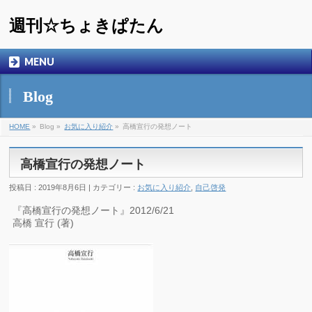
週刊☆ちょきぱたん
MENU
Blog
HOME
»
Blog »
お気に入り紹介
»
高橋宣行の発想ノート
高橋宣行の発想ノート
投稿日 : 2019年8月6日 | カテゴリー :
お気に入り紹介
,
自己啓発
『高橋宣行の発想ノート』2012/6/21
高橋 宣行 (著)