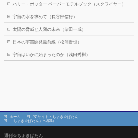
ハリー・ポッター ペーパーモデルブック（スクワイヤー）
宇宙の水を求めて（長谷部信行）
太陽の脅威と人類の未来（柴田一成）
日本の宇宙開発最前線（松浦晋也）
宇宙はいかに始まったのか（浅田秀樹）
ホーム
PCサイト・ちょき☆ぱたん
「ちょき☆ぱたん」へ移動
週刊☆ちょきぱたん