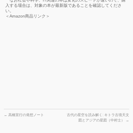
なお社会や科学、IT関連の本は変化のスピードが速いので、購
入する場合は、対象の本が最新版であることを確認してくださ
い。
＜Amazon商品リンク＞
←
高橋宣行の発想ノート
古代の星空を読み解く: キトラ古墳天文
図とアジアの星図（中村士）
→