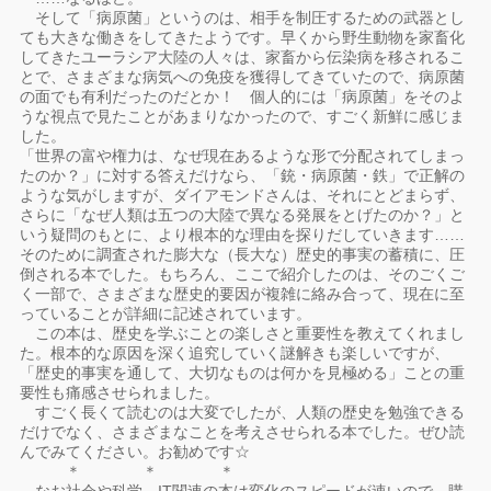
そして「病原菌」というのは、相手を制圧するための武器とし
ても大きな働きをしてきたようです。早くから野生動物を家畜化
してきたユーラシア大陸の人々は、家畜から伝染病を移されるこ
とで、さまざまな病気への免疫を獲得してきていたので、病原菌
の面でも有利だったのだとか！ 個人的には「病原菌」をそのよ
うな視点で見たことがあまりなかったので、すごく新鮮に感じま
した。
「世界の富や権力は、なぜ現在あるような形で分配されてしまっ
たのか？」に対する答えだけなら、「銃・病原菌・鉄」で正解の
ような気がしますが、ダイアモンドさんは、それにとどまらず、
さらに「なぜ人類は五つの大陸で異なる発展をとげたのか？」と
いう疑問のもとに、より根本的な理由を探りだしていきます……
そのために調査された膨大な（長大な）歴史的事実の蓄積に、圧
倒される本でした。もちろん、ここで紹介したのは、そのごくご
く一部で、さまざまな歴史的要因が複雑に絡み合って、現在に至
っていることが詳細に記述されています。
この本は、歴史を学ぶことの楽しさと重要性を教えてくれまし
た。根本的な原因を深く追究していく謎解きも楽しいですが、
「歴史的事実を通して、大切なものは何かを見極める」ことの重
要性も痛感させられました。
すごく長くて読むのは大変でしたが、人類の歴史を勉強できる
だけでなく、さまざまなことを考えさせられる本でした。ぜひ読
んでみてください。お勧めです☆
＊ ＊ ＊