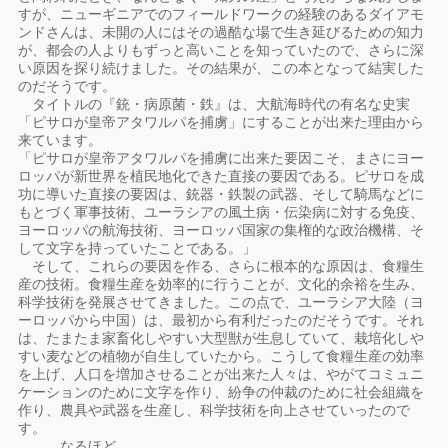
すが、ニューギニアでのフィールドワークの経験のあるダイアモ
ンドさんは、未開の人にはその過酷な場で生き延びるための知力
が、都会の人よりもずっと高いことを知っていたので、さらに深
い原因を探り続けました。その結果が、この本となって結実した
のだそうです。
タイトルの『銃・病原菌・鉄』は、大航海時代の有名な史実
「ピサロが皇帝アタワルパを捕虜」にすることが出来た理由から
来ています。
「ピサロが皇帝アタワルパを捕虜に出来た要因こそ、まさにヨー
ロッパが新世界を植民地化できた直接の要因である。ピサロを成
功に導いた直接の要因は、銃器・鉄製の武器、そして騎馬などに
もとづく軍事技術、ユーラシアの風土病・伝染病に対する免疫、
ヨーロッパの航海技術、ヨーロッパ国家の集権的な政治機構、そ
して文字を持っていたことである。」
そして、これらの要因を作る、さらに根本的な原因は、食糧生
産の技術。食糧生産を効率的に行うことが、文化的余裕を生み、
科学技術を発展させてきました。この点で、ユーラシア大陸（ヨ
ーロッパから中国）は、最初から有利だったのだそうです。それ
は、たまたま家畜化しやすい大型獣が生息していて、栽培化しや
すい麦などの植物が自生していたから。こうして食糧生産の効率
を上げ、人口を増加させることが出来た人々は、やがてコミュニ
ケーションのために文字を作り、紛争の仲裁のために社会組織を
作り、農具や武器を生産し、科学技術を向上させていったので
す。
……なるほど。