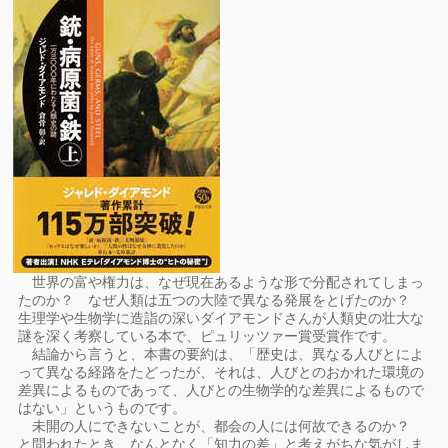
世界の富や権力は、なぜ現在あるような形で分配されてしまっ
たのか？ なぜ人類は五つの大陸で異なる発展をとげたのか？
生理学や生物学に造詣の深いダイアモンドさんが人類史の壮大な
謎を深く考察している本で、ピュリッツァー賞受賞作です。
結論から言うと、本書の要約は、「歴史は、異なる人びとによ
って異なる経路をたどったが、それは、人びとのおかれた環境の
差異によるものであって、人びとの生物学的な差異によるもので
はない」というものです。
未開の人にできないことが、都会の人には何故できるのか？
と問われたとき、なんとなく「知力の差」と考えがちな気がしま