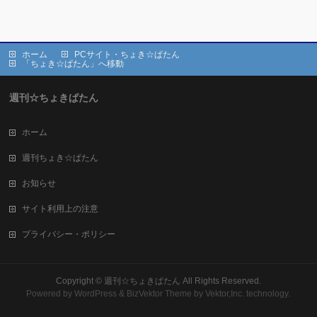
ホーム
PCサイト・ちょき☆ぱたん
「ちょき☆ぱたん」へ移動
週刊☆ちょきぱたん
ホーム
週刊ちょき☆ぱたん
お知らせ
サイト利用上の注意
プライバシー・ポリシー
Copyright ©
週刊☆ちょきぱたん
All Rights Reserved.
Powered by
WordPress
&
BizVektor Theme
by Vektor,Inc. technology.