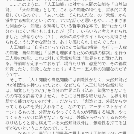
……このように、「人工知能」に対する人間の知能を「自然知
能」、「天然知能」として、これらの知能の特性を、哲学的に考
察しているのです。「あいつは、てんねんだな」の「天然」から
派生する知能だというので、アホな話かと思いきや……さまざま
な側面から「知能」を熟考している哲学的な本で、後半はかなり
分かりにくい感じもしましたが（汗）、いろいろと考えさせられ
ました（残念ながら（？）、表紙の絵や章タイトルから期待させ
られるようなアホな部分は、あまり感じられませんでした）。
人工知能は「自分にとって役に立つ知識の構築」を行う一人称
の知能、自然知能は「世界を理解するための知識の構築」を行う
三人称の知能、これに対して天然知能は「世界をただ受け入れ
る。評価軸が定まっておらず、場当たり的、恣意的で、その都度
知覚したり、知覚しなかったり」する一・五人称の知能なのだそ
うです。
そして、「人工知能や自然知能には創造性がなく、天然知能だ
けが創造性を持つ」のだとか。なぜなら「人工知能や自然知能
は、知覚したものだけを自分の世界に取り込み、知覚できないも
のの存在を許容できません。そこには外部を取り込み、世界を刷
新する能力がないのです。」だからで、「創造とは、外部からや
ってくるものを受け入れること、なのです。アーティストがイメ
ージするものは、外部からやってくるものが降臨する場所、やっ
てくるきっかけに過ぎない」ならば、外部からやってくるものを
取り込もうと待ち構えている天然知能以外は、創造性を持てるは
ずがないということなのでしょう。
……なるほど。最近は人間最高の棋士まで人工知能（AI）の棋