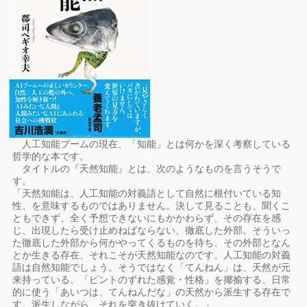
人工知能ブームの現在、「知能」とは何かを深く考察している
哲学的な本です。
タイトルの『天然知能』とは、次のようなものを言うそうで
す。
「天然知能は、人工知能の対義語として自然に根付いている知
性、を意味するものではありません。決して見ることも、聞くこ
ともできず、全く予想できないにもかかわらず、その存在を感
じ、出現したら受け止めねばならない、徹底した外部。そういっ
た徹底した外部から何かやってくるものを待ち、その外部となん
とか生きる存在、それこそが天然知能なのです。人工知能の対義
語は自然知能でしょう。そうではなく「てんねん」は、天然が元
来持っている、「ピントのずれた感覚・性格」を揶揄する、日常
的に使う「あいつは、てんねんだな」の天然から派生する存在で
す。派生しながら、それを突き抜けていく。」