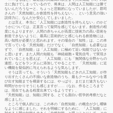
士に負けてしまっているので、将来は、人間は人工知能には勝て
ないんだろうなーと、ちょっと悲観的になっていましたが、郡司
さんの「天然知能しか創造性を持ちえない」、という意見の強い
説得力に、なんだか安心してしまいました。
とは言え、本当に「人工知能には創造性を持ちえない」のかど
うかについては、正直言って疑問を感じてもいます。創造性の程
度にもよりますが、人間の赤ちゃんが高度に技術力の高い芸術を
創造できないように、最高に芸術的だと感じられる創造物には、
高い知性が必要だと思われます。その場合の「知性」は、この本
で言っている「天然知能」だけでなく、「自然知能」も必要なは
ずで、「自然知能」は「人工知能」に極めて近い知能ではないか
と思います。また人間の知能も「神経細胞＋電気信号」で実現さ
れていることを思えば、「人工知能」にも「無関係な分野からの
連想」などをランダムに添加してやることで、「天然知能」に近
い機能を疑似的に与えられるような気もします。
そうは言っても、そういう「天然知能もどきの人工知能」が作
り出すたくさんの不揃いな創造物のうち、最もクールなやつを選
び出す知能までを構築するには、やっぱり、まだまだ途方もない
時間がかかりそうにも感じますが……（なお、作るところまで
は、現在でもある程度出来ているようです）。
『天然知能』は、知能に関する、とても面白い哲学的考察だなと
感じました。
ところで個人的には、この本の「自然知能」の概念が少し曖昧
なように感じました。それを明確にするために、「人工知能」に