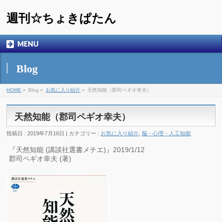
週刊☆ちょきぱたん
MENU
Blog
HOME
»
Blog »
お気に入り紹介
»
天然知能（郡司ペギオ幸夫）
天然知能（郡司ペギオ幸夫）
投稿日 : 2019年7月16日 | カテゴリー :
お気に入り紹介
,
脳・心理・人工知能
『天然知能 (講談社選書メチエ)』2019/1/12
郡司ペギオ幸夫 (著)