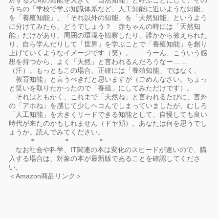
対する人間の知能を大きく「自然知能」と呼ぶことにして、その
うちの「学校で学ぶ知識体系など、人工知能に近いような知能」
を「養殖知能」、「それ以外の知能」を「天然知能」というよう
に分けてみたら、どうでしょう？ 赤ちゃんの時には「天然知
能」だけがあり、周囲の環境を観察したり、誰かから教えられた
り、自ら学んだりして「世界」を学ぶことで「養殖知能」を創り
上げていくようなイメージです（笑）。……うーん、こういう感
想を持つから、よく「天然」と言われるんだろうなー……
（汗）。もっともこの場合、正確には「養殖知能」ではなく、
「教育知能」と言うべきだと思いますが（ごめんなさい。ちょっ
と笑いを取りたかったので「養殖」にしてみただけです）。
それはともかく、これまで「天然ね」と言われるたびに、言外
の「アホね」を感じて少しヘコんでしまっていましたが、むしろ
「人工知能」を大きくリードできる知能として、自慢しても良い
時代が来たのかもしれません（ドヤ顔）。あなたは何を思うでし
ょうか。読んでみてください。
＊ ＊ ＊
なお社会や科学、IT関連の本は変化のスピードが速いので、購
入する場合は、対象の本が最新版であることを確認してくださ
い。
＜Amazon商品リンク＞