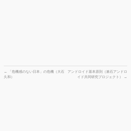
←
「危機感のない日本」の危機（大石
アンドロイド基本原則（漱石アンドロ
久和）
イド共同研究プロジェクト）
→