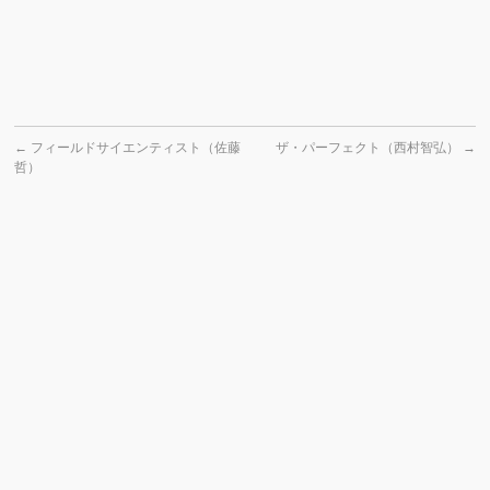
←
フィールドサイエンティスト（佐藤
ザ・パーフェクト（西村智弘）
→
哲）