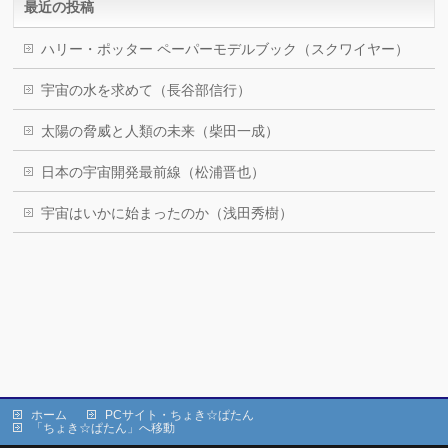
最近の投稿
ハリー・ポッター ペーパーモデルブック（スクワイヤー）
宇宙の水を求めて（長谷部信行）
太陽の脅威と人類の未来（柴田一成）
日本の宇宙開発最前線（松浦晋也）
宇宙はいかに始まったのか（浅田秀樹）
ホーム
PCサイト・ちょき☆ぱたん
「ちょき☆ぱたん」へ移動