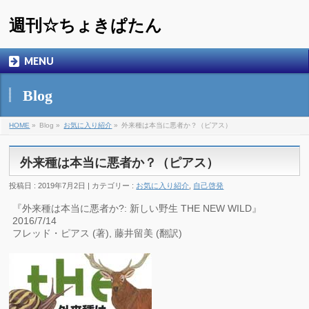
週刊☆ちょきぱたん
MENU
Blog
HOME
»
Blog »
お気に入り紹介
»
外来種は本当に悪者か？（ピアス）
外来種は本当に悪者か？（ピアス）
投稿日 : 2019年7月2日 | カテゴリー :
お気に入り紹介
,
自己啓発
『外来種は本当に悪者か?: 新しい野生 THE NEW WILD』
2016/7/14
フレッド・ピアス (著), 藤井留美 (翻訳)