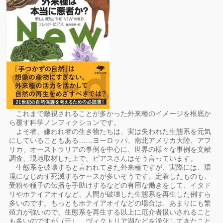
これまで敵視されることが多かった外来種のイメージを根底か
ら覆す科学ノンフィクションです。
よそ者、嫌われ者の生き物たちは、実は失われた生態系を元気
にしていることもある……ヨーロッパ、南北アメリカ大陸、アフ
リカ、オーストラリアの事例を中心に、世界の様々な事例を文献
調査、現地取材した上で、ピアスさんはそう言っています。
生態系を破壊すると言われてきた外来種ですが、実際には、環
境になじめず死滅するケースが多いそうです。定着したものも、
受粉や種子の伝播を手助けするなどの有用な働きをして、イタド
リやホテイアオイなど、人間が破壊した生態系を再生した例すら
多いのです。もっともホテイアオイなどの場合は、あまりにも繁
殖力が強いので、生態系を再生する以上に厄介者扱いされること
も多いのですが（汗）、ヴィクトリア湖などを浄化してきたこと