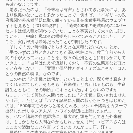
も確かなようです。
驚きだったのは、「外来種は有害」とされてきた事実には、あ
まり根拠のないことも多かったことで、例えば、「イギリスの政
府機関で外来種問題に取り組んでいる非在来種事務局のウェブサ
イトを見ると（2013年現在）、「過去400年の絶滅動物の40パー
セントは侵入種が関わっていた」ことを事実として大々的に記し
ている。（中略）私はその根拠をしらべてみることにした。」と
ころ、実は根拠は希薄だったことが判明したのです。
そして「長い時間軸でとらえると在来種などいない」とか、
「手つかずの自然と言われてきた深い密林にも、数千年前から人
間の手が入っていた」ことを、数々の証拠とともに明らかにして
いきます。「自然はたえず流動しており、不変の生態系などほと
んど存在しない」、「変遷と偶発性とダイナミズムこそが、ほん
とうの自然の特徴」なのです。
この本は「外来種とは何か」ということまで、深く考え直させ
てくれる本でした。そもそも「在来種」と言われるものも、生命
誕生とともに「その場所」にずっといたはずもないのですか
ら……。そして何故か人間はめったに「外来種」扱いされません
が（汗）、たとえば「ハワイ諸島に人間の影がちらつきはじめた
のは、1500年前ごろからと考えられる。ソシエテ諸島をカヌーで
出発したポリネシア人が、ハワイの浜辺に上陸したのだ。」な
ら、ハワイ諸島の自然環境に、最大の打撃を与えてきた外来種
は、もしかしたら人間なのかもしれません（汗）（ピアスさんは
ここまで過激なことを言ってはいませんが……汗、汗）。
最後に、この本の終りの文章を紹介させていただきます。