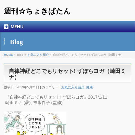
週刊☆ちょきぱたん
MENU
Blog
HOME
»
Blog »
お気に入り紹介
»
自律神経どこでもリセット! ずぼらヨガ（崎田ミナ）
自律神経どこでもリセット! ずぼらヨガ（崎田ミ
ナ）
投稿日 : 2019年5月21日 | カテゴリー :
お気に入り紹介
,
健康
『自律神経どこでもリセット! ずぼらヨガ』2017/1/11
崎田ミナ (著), 福永伴子 (監修)