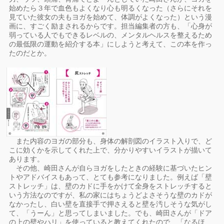
始めたら３年で血色もよくなり心も明るくなった（さらにそれを
見ていた彼女の夫もヨガを始めて、体調がよくなった）という漫
画に、すごく励まされるからです。担当編集者の方も、「心身が
弱っている人でもできるレベルの、メンタルヘルスを整えるため
の最低限の運動を紹介する本」にしようと考えて、この本を作っ
たのだとか。
また内容のヨガの部分も、身体の解剖図のイラスト入りで、ど
こに効くかを示してくれた上で、分かりやすいイラストが描いて
あります。
その他、崎田さんが自らヨガをしたときの経験に基づいたヒン
トやアドバイスもあって、とても参考になりました。例えば「壁
ストレッチ」は、壁のカドに手をかけて全身をストレッチすると
いう方法なのですが、私の家にはちょうどよさそうな壁のカドが
なかったし、白い壁を直接手で押さえると壁を汚しそうな気がし
て、「うーん」と思ってしまいました。でも、崎田さんが「ドア
の上の壁やハリ」を使っていると教えてくれたので、「なるほ