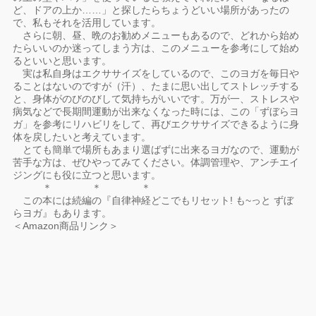
ど、ドアの上か……」と探したらちょうどいい場所があったの
で、私もそれを活用しています。
さらに朝、昼、晩のお勧めメニューもあるので、どれから始め
たらいいのか迷ってしまう方は、このメニューを参考にして始め
るといいと思います。
実は私自身はエクササイズをしているので、このヨガを毎日や
ることはないのですが（汗）、たまに思い出してストレッチする
と、身体がのびのびして気持ちがいいです。万が一、ストレスや
病気などで長期間運動が出来なくなった時には、この「ずぼらヨ
ガ」を参考にリハビリをして、再びエクササイズできるように身
体を戻したいと考えています。
とても簡単で場所もあまり選ばずに出来るヨガなので、運動が
苦手な方は、ぜひやってみてください。体調管理や、アンチエイ
ジングにも役に立つと思います。
＊ ＊ ＊
この本には続編の『自律神経どこでもリセット! も~っと ずぼ
らヨガ』もあります。
＜Amazon商品リンク＞