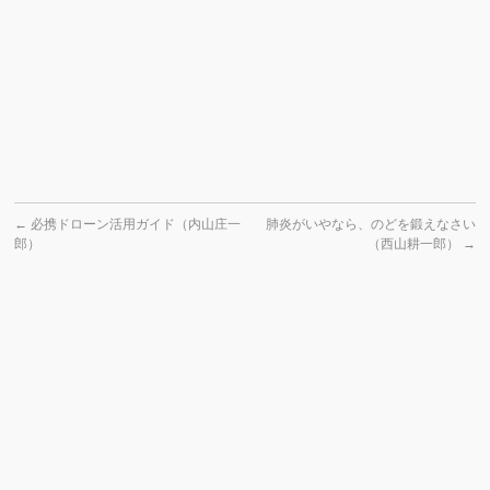
←
必携ドローン活用ガイド（内山庄一
肺炎がいやなら、のどを鍛えなさい
郎）
（西山耕一郎）
→