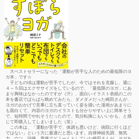
大ベストセラーになった「運動が苦手な人のための最低限のヨ
ガ本」です☆
子どもの頃は運動が苦手でしたが、今ではそれを克服し、週に
４～５回はエクササイズをしているので、「最低限のヨガ」にあ
まり興味はなかったのですが（汗）、面白いイラスト表紙のこの
本を書店でぱらぱら眺めてみたら、ダメダメだった崎田さんが、
ヨガのおかげで見事に立ち直っていく姿を描いた漫画があまりに
も面白くて、内容のヨガのイラストも分かりやすい上に簡単そう
で、短時間でやれそうだったので、気分転換にもいいかも、と感
じて即購入してしまいました（笑）。
この本は、「運動が苦手で、体調も悪いけど、病院に行くほど
ではない」という方に最適だと思います。自律神経失調、無気
力、ウツ、頭痛、胃痛でどよーんとしていた崎田さんが、ヨガを