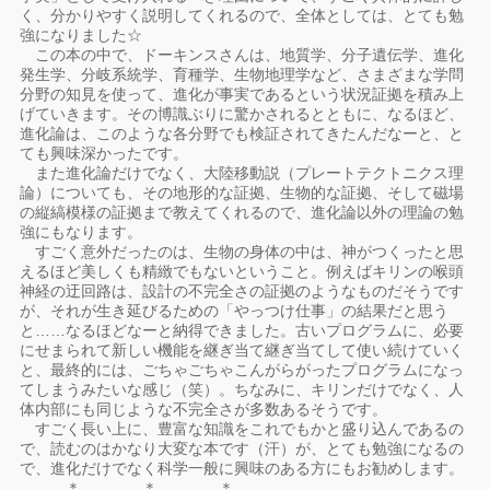
く、分かりやすく説明してくれるので、全体としては、とても勉
強になりました☆
この本の中で、ドーキンスさんは、地質学、分子遺伝学、進化
発生学、分岐系統学、育種学、生物地理学など、さまざまな学問
分野の知見を使って、進化が事実であるという状況証拠を積み上
げていきます。その博識ぶりに驚かされるとともに、なるほど、
進化論は、このような各分野でも検証されてきたんだなーと、と
ても興味深かったです。
また進化論だけでなく、大陸移動説（プレートテクトニクス理
論）についても、その地形的な証拠、生物的な証拠、そして磁場
の縦縞模様の証拠まで教えてくれるので、進化論以外の理論の勉
強にもなります。
すごく意外だったのは、生物の身体の中は、神がつくったと思
えるほど美しくも精緻でもないということ。例えばキリンの喉頭
神経の迂回路は、設計の不完全さの証拠のようなものだそうです
が、それが生き延びるための「やっつけ仕事」の結果だと思う
と……なるほどなーと納得できました。古いプログラムに、必要
にせまられて新しい機能を継ぎ当て継ぎ当てして使い続けていく
と、最終的には、ごちゃごちゃこんがらがったプログラムになっ
てしまうみたいな感じ（笑）。ちなみに、キリンだけでなく、人
体内部にも同じような不完全さが多数あるそうです。
すごく長い上に、豊富な知識をこれでもかと盛り込んであるの
で、読むのはかなり大変な本です（汗）が、とても勉強になるの
で、進化だけでなく科学一般に興味のある方にもお勧めします。
＊ ＊ ＊