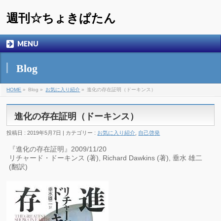
週刊☆ちょきぱたん
MENU
Blog
HOME
»
Blog »
お気に入り紹介
»
進化の存在証明（ドーキンス）
進化の存在証明（ドーキンス）
投稿日 : 2019年5月7日 | カテゴリー :
お気に入り紹介
,
自己啓発
『進化の存在証明』2009/11/20
リチャード・ドーキンス (著), Richard Dawkins (著), 垂水 雄二
(翻訳)