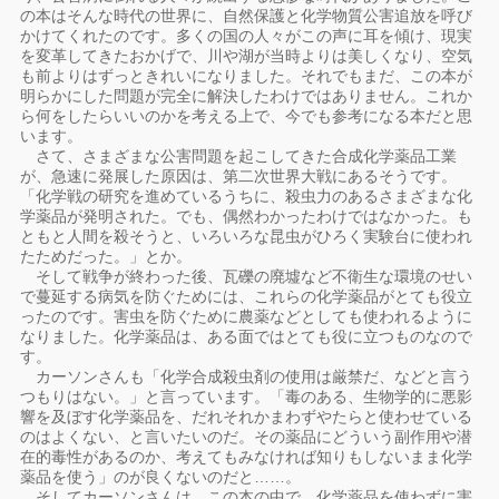
の本はそんな時代の世界に、自然保護と化学物質公害追放を呼び
かけてくれたのです。多くの国の人々がこの声に耳を傾け、現実
を変革してきたおかげで、川や湖が当時よりは美しくなり、空気
も前よりはずっときれいになりました。それでもまだ、この本が
明らかにした問題が完全に解決したわけではありません。これか
ら何をしたらいいのかを考える上で、今でも参考になる本だと思
います。
さて、さまざまな公害問題を起こしてきた合成化学薬品工業
が、急速に発展した原因は、第二次世界大戦にあるそうです。
「化学戦の研究を進めているうちに、殺虫力のあるさまざまな化
学薬品が発明された。でも、偶然わかったわけではなかった。も
ともと人間を殺そうと、いろいろな昆虫がひろく実験台に使われ
たためだった。」とか。
そして戦争が終わった後、瓦礫の廃墟など不衛生な環境のせい
で蔓延する病気を防ぐためには、これらの化学薬品がとても役立
ったのです。害虫を防ぐために農薬などとしても使われるように
なりました。化学薬品は、ある面ではとても役に立つものなので
す。
カーソンさんも「化学合成殺虫剤の使用は厳禁だ、などと言う
つもりはない。」と言っています。「毒のある、生物学的に悪影
響を及ぼす化学薬品を、だれそれかまわずやたらと使わせている
のはよくない、と言いたいのだ。その薬品にどういう副作用や潜
在的毒性があるのか、考えてもみなければ知りもしないまま化学
薬品を使う」のが良くないのだと……。
そしてカーソンさんは、この本の中で、化学薬品を使わずに害