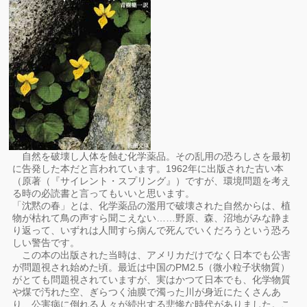
自然を破壊し人体を蝕む化学薬品。その乱用の恐ろしさを最初
に告発した本だと言われています。1962年に出版された古い本
（原著（『サイレント・スプリング』）ですが、環境問題を考え
る時の必読書と言ってもいいと思います。
「沈黙の春」とは、化学薬品の濫用で破壊された自然からは、植
物が枯れて鳥の声すら聞こえない……野原、森、沼地がみな静ま
り返って、いずれは人間すら病んで死んでいくだろうという恐ろ
しい警告です。
この本の出版された当時は、アメリカだけでなく日本でも公害
が問題視され始めた頃。最近は中国のPM2.5（微小粒子状物質）
がとても問題視されていますが、実はかつて日本でも、化学物質
や煤で汚れた空、ぎらつく油膜で濁った川が身近にたくさんあ
り、公害病に倒れる人々が続出する悲惨な時代がありました。こ