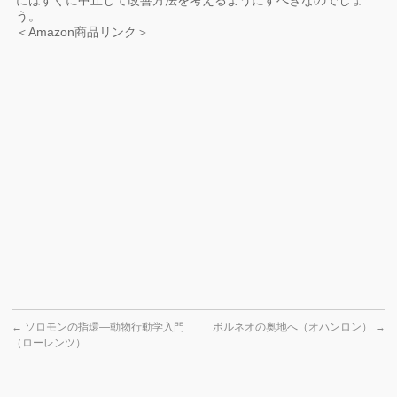
にはすぐに中止して改善方法を考えるようにすべきなのでしょ
う。
＜Amazon商品リンク＞
←
ソロモンの指環―動物行動学入門
ボルネオの奥地へ（オハンロン）
→
（ローレンツ）