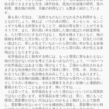
虫を防ぐさまざまな方法（雄不妊化、昆虫の分泌液の研究、音の
利用、微生物の利用、天敵の利用など）も数多く紹介していま
す。
最も良い方法は、「自然そものもにそなわる力を利用する」こ
となのでしょう。例えば、バラの木の間に、キンセンカ、センジ
ュギクを植える対策をすることで、線虫の害を防ぐことができる
そうです。また、背の高い木を伐採した後の道ばたや鉄道用地
も、ただ草だけにするのではなく、低木を植えておくなど、他の
植物を利用した方が良いと言っています。確かに、日当たりの良
い道ばたに、草しか生えていなかったら背の高い木が生える余地
がありますが、すでに低木が生えていたら背の高い木が生える余
地はなくなりますよね。
化学薬品を広く散布する時には、もっと環境に害をあたえない
他の方法がないのかを考えてみるべきなのでしょう。一つの一つ
の化学薬品にはあまり強い害がなくても、工場から排出されるさ
まざまな化合物が川に流されて湖水に溜り、空気、水、日光にふ
れるうちに新しい化合物を生み出してしまうこともありますし、
湖水にいる生物の組織に蓄積されて世代から世代へと伝えられ、
そして小さい生物から、それを捕食する大きい生物へと連鎖的に
蓄積されていくこともあります。怖いですね……。
とは言っても、化学薬品をまったく使わないというのも現実的
ではないと思います。化学薬品を使う時には、常に、他にもっと
環境に悪影響が少ない方法はないのかをよく検討した上で使用
し、悪影響が出ないかどうかを継続的に調査し、悪影響が出た時