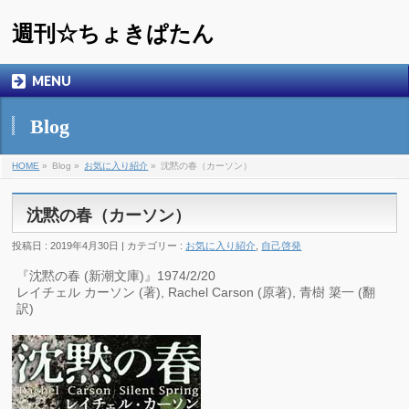
週刊☆ちょきぱたん
MENU
Blog
HOME
»
Blog »
お気に入り紹介
»
沈黙の春（カーソン）
沈黙の春（カーソン）
投稿日 : 2019年4月30日 | カテゴリー :
お気に入り紹介
,
自己啓発
『沈黙の春 (新潮文庫)』1974/2/20
レイチェル カーソン (著), Rachel Carson (原著), 青樹 簗一 (翻
訳)