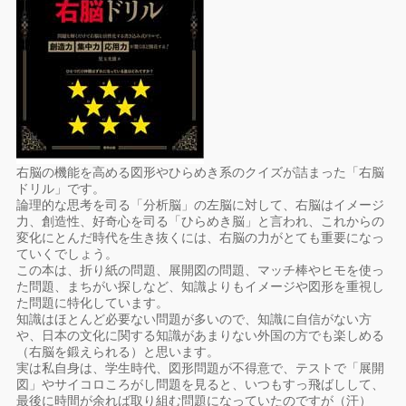
右脳の機能を高める図形やひらめき系のクイズが詰まった「右脳
ドリル」です。
論理的な思考を司る「分析脳」の左脳に対して、右脳はイメージ
力、創造性、好奇心を司る「ひらめき脳」と言われ、これからの
変化にとんだ時代を生き抜くには、右脳の力がとても重要になっ
ていくでしょう。
この本は、折り紙の問題、展開図の問題、マッチ棒やヒモを使っ
た問題、まちがい探しなど、知識よりもイメージや図形を重視し
た問題に特化しています。
知識はほとんど必要ない問題が多いので、知識に自信がない方
や、日本の文化に関する知識があまりない外国の方でも楽しめる
（右脳を鍛えられる）と思います。
実は私自身は、学生時代、図形問題が不得意で、テストで「展開
図」やサイコロころがし問題を見ると、いつもすっ飛ばしして、
最後に時間が余れば取り組む問題になっていたのですが（汗）