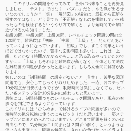
……このドリルの問題をやってみて、意外に出来ることを再発見
しました。「テスト」ではなく「パズル」だと、やる気が出るせ
いなのでしょうか？（笑）「展開図」の場合は、最初から正解を
探すのではなく、どう見ても「不正解」なものを排除してから残
ったものを検証するというやり方で解くと、より短時間で正解に
近づけるのを知りました。
初級30問、中級30問、上級30問、レベルチェック問題30問の全
120問で、難易度は「初級」「中級」「上級」と、だんだんあが
っていくようになっています。「初級」でも、すごく簡単という
ほどではなかったので、苦手な図形問題も多いし、これは「上
級」だとかなり時間がかかるかも……と恐る恐るやっていたので
すが……「上級」もそれほど難易度が高くなく、全体として適度
な難易度の問題が多かったと思います。もちろん全問に解答があ
ります。
嬉しいのは「制限時間」の設定がないこと（苦笑）。苦手な図形
問題でも、安心してじっくり取り組めました。一応、各ステップ
10分程度が目安のようですが、制限時間は気にしなくても、だい
たい各ステップ合計10分以内に終わったと思います。
最後には、制限時間つきのレベルチェック問題があり、現在の右
脳IQを判定できるようになっています。
このドリルには「ひらめき」で解けるタイプの問題が多いので、
短時間の気分転換に使うのにもピッタリだと思います。一応ステ
ップごとにまとめられてはいますが、どこまで問題を解くのかは
自由なので、気分転換に１問または２問ずつ解く、というような
使い方も出来ます。問題も解答も、きれいな色づかいのイラスト