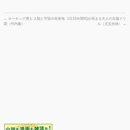
←
ホーキング博士 人類と宇宙の未来地
1日10分間!IQが高まる大人の右脳ドリ
図（竹内薫）
ル（児玉光雄）
→