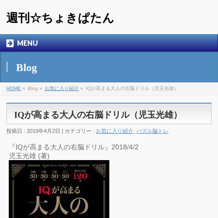
週刊☆ちょきぱたん
MENU
Blog
HOME
»
Blog »
お気に入り紹介
»
IQが高まる大人の右脳ドリル（児玉光雄）
IQが高まる大人の右脳ドリル（児玉光雄）
投稿日 : 2019年4月2日 | カテゴリー :
お気に入り紹介
,
パズル脳トレ
『IQが高まる大人の右脳ドリル』2018/4/2
児玉光雄 (著)