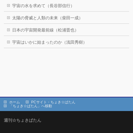
宇宙の水を求めて（長谷部信行）
太陽の脅威と人類の未来（柴田一成）
日本の宇宙開発最前線（松浦晋也）
宇宙はいかに始まったのか（浅田秀樹）
ホーム
PCサイト・ちょき☆ぱたん
「ちょき☆ぱたん」へ移動
週刊☆ちょきぱたん