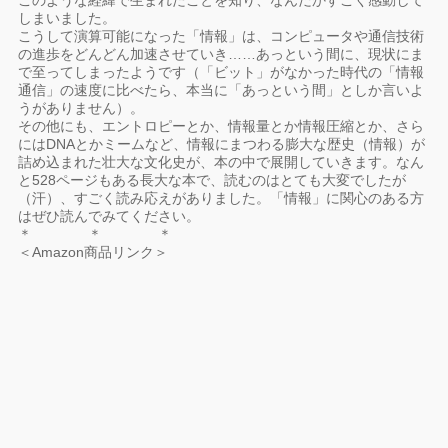
このような経緯で生まれたことを知り、なんだかすごく感動して
しまいました。
こうして演算可能になった「情報」は、コンピュータや通信技術
の進歩をどんどん加速させていき……あっという間に、現状にま
で至ってしまったようです（「ビット」がなかった時代の「情報
通信」の速度に比べたら、本当に「あっという間」としか言いよ
うがありません）。
その他にも、エントロピーとか、情報量とか情報圧縮とか、さら
にはDNAとかミームなど、情報にまつわる膨大な歴史（情報）が
詰め込まれた壮大な文化史が、本の中で展開していきます。なん
と528ページもある長大な本で、読むのはとても大変でしたが
（汗）、すごく読み応えがありました。「情報」に関心のある方
はぜひ読んでみてください。
＊ ＊ ＊
＜Amazon商品リンク＞