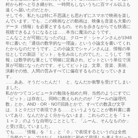
村から村へと引き継がれ、一時間もしないうちに百マイル以上も
遠くへ届いたのだとか。
そして今、私たちは特に不思議とも思わずにスマホで映画を楽し
んでいます。でも、この映画などの動画は、映像も音楽も大量の
データ（情報）を必要とするもの。それを歩きながらでも快適に
視聴できるようになるとは……本当に魔法のようです。
こんなことが可能になったのは、クロード・シャノンさんが1948
年に書いた『通信の数学的な一理論』という小論文を書いてくれ
たからなのだそうです。この小論文でシャノンさんは、情報の単
位としての新語「ビット」を生み出したのでした。こうして「情
報」は数学的な量として明確に定義され、ビットという単位で演
算が可能になったのです。そしてビットは、文章、音楽、美術、
演劇その他、人間の営みすべてに偏在するものとなっていきま
す。
……ああ、そうだったんだ！ と、なんだか衝撃を受けてしまい
ました。
私がかつてコンピュータの勉強を始めた時、当然のようにすでに
「ビット」は存在し、同時に教えられたのが「ブールの論理代
数」とか、AND・OR・NOT回路とかで、すべての数及び文字
は、１と０だけで表現できる……というようなことが教科書に書
いてあり、なんだかよく分からないまま、これらのことを「１＋
１＝２」のような自明なこととして、「ふーん、そんなものか」
と受け流していました。
でも……「情報」を「１」と「０」で表現するというのは全然
「当然のこと」ではなく、1948年に初めて登場した考え方だった