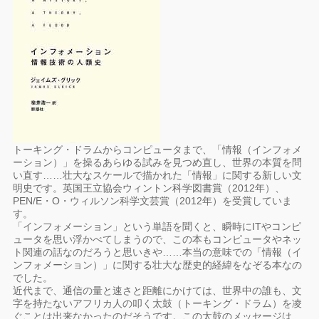
トーキング・ドラムからコンピュータまで、「情報（インフォメ
ーション）」を操るあらゆる試みを見つめ直し、世界の本質を問
い直す……壮大なスケールで描かれた「情報」に関する新しい文
明史です。英国王立協会ウィントン科学図書賞（2012年）、
PEN/E・O・ウィルソン科学文芸賞（2012年）を受賞していま
す。
「インフォメーション」という単語を聞くと、瞬時にITやコンピ
ュータを思い浮かべてしまうので、この本もコンピュータやネッ
ト関連の話なのだろうと思いきや……本当の意味での「情報（イ
ンフォメーション）」に関する壮大な歴史的経緯をなぞる本なの
でした。
近代まで、通信の量と速さと距離にかけては、世界中の誰も、文
字を持たないアフリカ人の叩く太鼓（トーキング・ドラム）を凌
ぐことは出来なかったのだそうです。この太鼓のメッセージは、