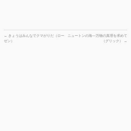
←
きょうはみんなでクマがりだ（ロー
ニュートンの海―万物の真理を求めて
ゼン）
（グリック）
→