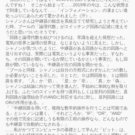
んですね！ そこから始まって……2019年の今は、こんな状態ま
で到達しているなんて……「インフォメーション」の凄まじい進
化っぷりにあらためて驚かされました（汗）。
シャノンさんは中継器の観念を系統立てて研究しようと考えてい
た時、ブールの「論理代数」がスイッチング回路の記述に使えそ
うだと思いついたそうです。
「回路と論理代数を結びつけるのは、常識を超えた発想だった。
電気の世界と論理の世界は、なじまないように見えた。しかし、
シャノンが気づいたように、中継器がある回路から次の回路へと
送り出すのは、実際には電気というよりも事実だった。すなわ
ち、その回路が開いているか閉じているかという事実だ。もし回
路が開いているなら、中継器が次の回路を開かせる。」
「ブールと同様、シャノンは自分の方程式にわずかふたつの数し
か必要がないことを示した。０と１だ。０は閉回路を、１は開回
路を表す。「入」か「切」、「是」か「非」、「真」か「偽」。
シャノンは結論に向かって突き進んだ。手始めに単純な例を取り
上げる。ふたつのスイッチを持つ直列もしくは並列の回路だ。直
列回路が論理結合子のANDに対応するのに対し、並列回路には
ORの作用がある。」
「「中継回路を用いて、複雑な数学的操作を行うことは可能であ
る」とシャノンは書く。「それどころか、”IF”、”OR”、”AND”
その他で完全に記述しうる有限の工程の操作なら、どんなもので
も中継器で自動的になされる」」
……私がかつてコンピュータの基礎として学んだ「ビット」は、