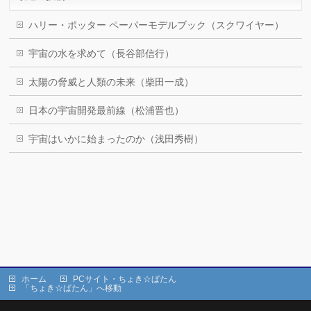
ハリー・ポッター ペーパーモデルブック（スクワイヤー）
宇宙の水を求めて（長谷部信行）
太陽の脅威と人類の未来（柴田一成）
日本の宇宙開発最前線（松浦晋也）
宇宙はいかに始まったのか（浅田秀樹）
ホーム
PCサイト・ちょき☆ぱたん
「ちょき☆ぱたん」へ移動