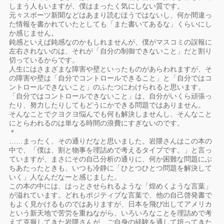
しまう人もいますが、僕はまったく気にしない質です。
元々スポーツ新聞などはあまり読むほうではないし、何か間違っ
た情報を書かれていたとしても「また書いてあるな」くらいにし
か感じません。
鈍感といえば鈍感なのかもしれませんが、僕がマスコミの誤報に
左右されないのは、それが「自分の制御できないこと」だと割り
切っているからです。
人生にはさまざまな障害や壁といったものがあらわれますが、そ
の障害や壁は「自分でコントロールできること」と「自分ではコ
ントロールできないこと」のふたつにわけられると思います。
「自分ではコントロールできないこと」は、自分がいくら頑張っ
たり、努力したりしてもどうにかできる問題ではありません。
そんなことでクヨクヨ悩んでも何も解決しませんし、そんなこと
にとらわれるのは単なる時間の浪費にすぎないのです。
＊
……まったく、その通りだなと思いました。岩隈さんはこの本の
中で、「僕は、割と物事を理詰めで考えるタイプです。」と言っ
ていますが、まさにその自己分析の通りに、何か困難な問題にぶ
ちあたったときも、いつも冷静に「ひとつひとつ問題を解決して
いく」人なんだなーと感じました。
この本の中には、はっとさせられるような「煌めくような言葉」
が溢れています。どれもポジティブな言葉で、他の自己啓発書で
もよく見かけるものではありますが、日本を飛び出してアメリカ
という新天地で苦労を重ねながら、いろいろなことを理詰めで考
えて克服してきた岩隈さんが、ご自身の経験を通して培ってきた