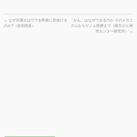
←
なぜ弁護士はウラを即座に見抜ける
「がん」はなぜできるのか そのメカニ
のか?（佐伯照道）
ズムからゲノム医療まで（国立がん研
究センター研究所）
→