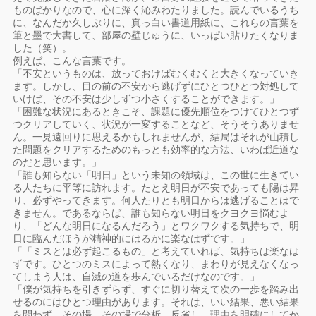
ものばかりなので、心に深く沁みわたりました。読んでいるうち
に、なんだか久しぶりに、真っ白い書道用紙に、これらの言葉を
筆と墨で大書して、部屋の壁じゅうに、いっぱい貼りたくなりま
した（笑）。
例えば、こんな言葉です。
「不安というものは、放っておけばむくむくと大きくなっていき
ます。しかし、目の前の不安から逃げずにひとつひとつ対処して
いけば、その不安は少しずつ小さくすることができます。」
「困難な状況にあるときこそ、課題に優先順位をつけてひとつず
つクリアしていく、状況が一変することなど、そうそうありませ
ん。一見遠回りに思えるかもしれませんが、結局はそれが山積し
た問題をクリアするためのもっとも効率的な方法、いわば近道な
のだと思います。」
「誰も知らない「明日」という未知の領域は、この世に生きてい
る人たちに平等に訪れます。たとえ明日が不安であっても陽は昇
り、必ずやってきます。何人たりとも明日からは逃げることはで
きません。であるならば、誰も知らない明日をクヨクヨ悩むよ
り、「どんな明日になるんだろう」とワクワクする気持ちで、明
日に臨んだほうが精神的にはるかに楽なはずです。」
「「ミスとは必ず起こるもの」と考えていれば、気持ちは楽なは
ずです。ひとつのミスによって熱くなり、まわりが見えなくなっ
てしまう人は、自滅の道を歩んでいるだけなのです。」
「僕が気持ちを引きずらず、すぐに切り替えて次の一歩を踏み出
せるのにはひとつ理由があります。それは、いい結果、悪い結果
を問わず、その場、その場で分析、反省し、理由を明確にしてか