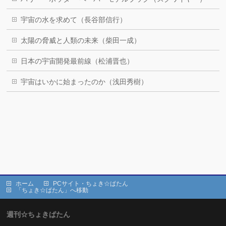
宇宙の水を求めて（長谷部信行）
太陽の脅威と人類の未来（柴田一成）
日本の宇宙開発最前線（松浦晋也）
宇宙はいかに始まったのか（浅田秀樹）
ホーム
PCサイト・ちょき☆ぱたん
「ちょき☆ぱたん」へ移動
週刊☆ちょきぱたん