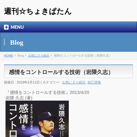
週刊☆ちょきぱたん
MENU
Blog
HOME
»
Blog »
お気に入り紹介
»
感情をコントロールする技術（岩隈久志）
感情をコントロールする技術（岩隈久志）
投稿日 : 2019年2月11日 | カテゴリー :
お気に入り紹介
,
自己啓発
『感情をコントロールする技術』2013/4/20
岩隈 久志 (著)