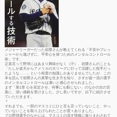
メジャーリーガーだった岩隈さんが教えてくれる「不安やプレッ
シャーから逃げずに、平常心を保つためのメンタルコントロール
術」です。
正直言って野球にはあまり興味がなく（汗）、岩隈さんのことも
「たしか楽天からアメリカの大リーグに行って活躍した投手だっ
たような……」という程度の知識しかありませんでしたが、この
本を読んで岩隈さんの真摯な生き方を知り、さすが超一流の選手
のメンタルコントロールは凄いと感心させられました。
まず「第1章 心を安定させ、何事にも動じない」のなかの次の言
葉に、深い感銘を受けました。少し長いですが、以下に紹介させ
ていただきます。
＊
それまでも、一部のマスコミにひと言も言っていないこと、やっ
ていないことを取り上げられたことが度々ありました。
プロ野球選手のなかには、マスコミの流す情報に振りまわされて