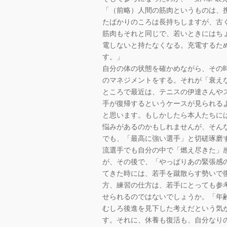
「（前略）人間の筋肉というものは、
たばかりのころは長持ちしますが、古
筋肉もそれと同じで、若いときにはち
電しないと持たなくなる。充電するた
す。」
自分の体の状態を確かめながら、その
のマネジメントをする。それが「衰え
ところで最近は、テニスの伊達さんや
手が復帰するというケースが見られる
と思います。もしかしたら本人たちに
悩みがあるのかもしれませんが、そん
でも、「最高に強い選手」と切磋琢磨
流選手でも自分の中で「燃え尽きた」
が、その後で、「やっぱりあの緊張感
てきた時には、若手を蹴散らす勢いで
方、練習の仕方は、若手にとっても参
せられるのではないでしょうか。「年
むしろ後進を見下した考えだという気
す。それに、休養も復活も、自分なり