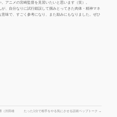
か。アニメの宮崎監督を見習いたいと思います（笑）。
んが、自分なりに試行錯誤して掴みとってきた肉体・精神マネ
な意味で、すごく参考になり、また励みにもなりました。ぜひ
際（渋田雄
たった1分で相手をやる気にさせる話術ペップトーク
→