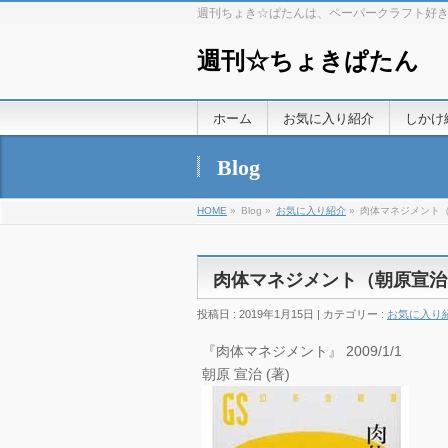
週刊ちょき☆ぱたんは、ペーパークラフト好
週刊☆ちょきぱたん
ホーム
お気に入り紹介
しかけ
Blog
HOME
»
Blog »
お気に入り紹介
»
肉体マネジメント
肉体マネジメント（朝原宣治
投稿日 : 2019年1月15日 | カテゴリー :
お気に入り
『肉体マネジメント』 2009/1/1
朝原 宣治 (著)