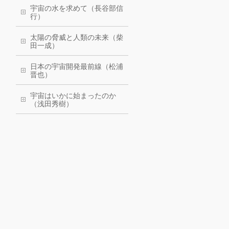
宇宙の水を求めて（長谷部信
行）
太陽の脅威と人類の未来（柴
田一成）
日本の宇宙開発最前線（松浦
晋也）
宇宙はいかに始まったのか
（浅田秀樹）