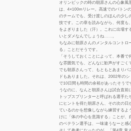
オリンピックの時の朝原さんの心象風
は、4×100mリレー。高速でのバト
のチームでも、受け渡しのほんの少し
技です。この章を読みながら、何度も
をよぎりました（汗）。これに出場す
いとダメなんでしょうね……。
ちなみに朝原さんのメンタルコントロ
る」ことだそうです。
「そうしておくことによって、本番で
な雰囲気でも、どんなに歓声がすごく
でも朝原さんって、もともとあまりパ
ドもありました。それは、2002年の
で10日間も時間の余裕があったそう
うなのに、なんと朝原さんは試合直前
トップスプリンターと呼ばれる選手た
にヒントを得た朝原さん、その次の日
ているのかを想像しながら練習するよ
けに「体の中心を意識する」ことが、
のベテラン選手は、一味違うなーと感
そして参考になったのが、「第4章 衰