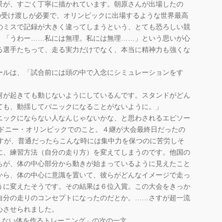
景が、すごく丁寧に描かれています。朝原さんが出場したの
ンの受け渡しが必要で、オリンピックに出場するような世界最高
のミスで記録が大きく違ってしまうという、とても恐ろしい競
、「うわー……私には無理。私には無理……」という思いが心
る選手たちって、走る実力だけでなく、本当に精神力も強くな
ールは、「試合前には頭の中で入念にシミュレーションをす
何が起きても動じないようにしているんです。スタンドがどん
ても、動揺してパニックになることがないように。」
ニックにならない人なんじゃないかな、と思わされるエピソー
シドニー・オリンピックでのこと。４継が大会最終日だったの
ですが、普通だったらこんな時には集中力を保つのに苦労しそ
に、練習方法（自分の走り方）を変えてしまうのです。他国の
ちが、体の中心部分から動きが始まっているように見えたこと
から、体の中心に意識を置いて、彼らがどんなイメージで走っ
うに変えたそうです。その結果は６位入賞。この大会をきっか
自分の走りのコンセプトになったのだとか。……さすが超一流
心させられました。
えない体を作るトレーニング」の次の一文。