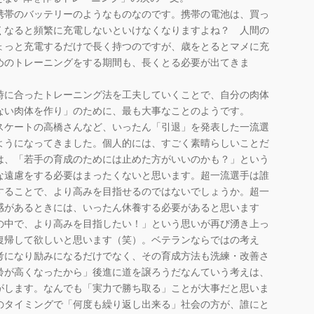
携帯のバッテリーのようなものなのです。携帯の電池は、買っ
くなると頻繁に充電しないといけなくなりますよね？ 人間の
ょっと充電するだけで長く持つのですが、歳をとるとマメに充
めのトレーニングをする期間も、長くとる必要が出てきま
時に合ったトレーニング法を工夫していくことで、自分の肉体
ない肉体を作り」のために、最も大事なことのようです。
スケートの高橋さんなど、いったん「引退」を発表した一流選
ようになってきました。個人的には、すごく素晴らしいことだ
は、「若手の育成のためには止めた方がいいのかも？」という
な遠慮をする必要はまったくないと思います。超一流選手は誰
することで、より高みを目指せるのではないでしょうか。超一
感があるときには、いったん休養する必要があると思います
の中で、より高みを目指したい！」という思いが再び湧き上っ
復帰して欲しいと思います（笑）。ベテランならではの考え
考になり励みになるだけでなく、その育成方法も洗練・改善さ
齢が高くなったから」後進に道を譲ろうだなんていう考えは、
がします。なんでも「実力で勝ち取る」ことが大事だと思いま
のタイミングで「何度も繰り返し出来る」社会の方が、誰にと