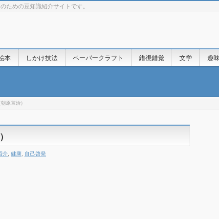
きのための豆知識紹介サイトです。
絵本
しかけ技法
ペーパークラフト
錯視錯覚
文学
趣
（朝原宣治）
）
紹介
,
健康
,
自己啓発