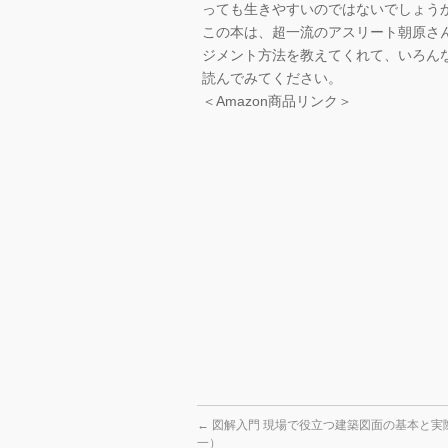
っても生きやすいのではないでしょう
この本は、超一流のアスリート朝原さ
ジメント方法を教えてくれて、いろん
読んでみてください。
＜Amazon商品リンク＞
←
図解入門 現場で役立つ建築図面の基本と実
一）