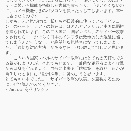
になってきています。だから仕方なく、「使いたくないのに」ネ
ットに繋がる機能を搭載した家電を買ったり、「使いたくないの
に」カメラ機能付きのパソコンを買ったりしてしまいます。本当
に困ったものです……。
しかも、ふと気づけば、私たちが日常的に使っている「パソコ
ン」のハード・ソフトの製造は、ほとんどアメリカと中国に覇権
を握られています。この二大国に「国家レベル」のサイバー攻撃
をされたら……おそらく日本のインフラは致命的な大混乱に陥っ
てしまうんだろうなー、と絶望的な気持ちになってしまいまし
た。「適切な対応方法」があるなら、ぜひ教えて欲しいと思いま
す。
……こういう国家レベルのサイバー攻撃にはとても太刀打ちでき
る気がしませんが、それでもせめて、一般的な犯罪者による攻撃
からは身を守れるよう、自分に出来る「防御策」を取り、何かが
発生したときには「証拠採集」に努めようと思います。
とても怖い本でした。「サイバー攻撃の現実」を直視するため
に、ぜひ読んでみてください。
＜Amazon商品リンク＞