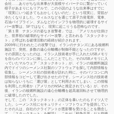
会社……ありがちな出来事が大規模サイバーテロに繋がっていく
様子があまりにもリアルで、この小説のような出来事はすでに
「現実にいつ起きてもおかしくないのだ」という現実に、背筋が
冷たくなりました。ウィルスなどを通じて原子力発電所、電車、
石油パイプライン、ダムなどのインフラを物理的に破壊するサイ
バー攻撃は、SFではなく、現実に起こりうる恐怖なのです。
「第１章 ナタンズの姿なき攻撃者」では、「アメリカが仕掛け
た、世界初の破壊的なサイバー攻撃」と言われる「スタックネッ
ト」と呼ばれる破壊活動の経緯が紹介されます。
2009年に行われたこの攻撃では、イランのナタンズにある核燃料
施設で、突然、多数の遠心分離機が制御不能となったのですが、
その原因となったのは、イラン人技術者が手に入れたUSBメモリ
を自らのパソコンに挿しこんだことでした。そのUSBメモリに入
っていたマルウェア「スタックネット」が、イランの核燃料施設
内でドイツのシーメンス社製のソフトウェアを探して内部情報を
収集し、シーメンス社の技術者が訪れた時に、そのパソコンに内
部情報をコピーして運び出させたのです。シーメンス社の技術者
は知らないうちに「運び屋」として利用されてしまい、この情報
を利用した何者か（アメリカのNSAと推定されている）が、その
後、イランの核燃料施設の遠心分離機を超高速回転させて物理的
に破壊したのでした。
そして、この「スタックネット」の正体を暴いたのもドイツ人で
した。シーメンス社にセキュリティ・ソフトウェアを提供してい
たその人は、自社のクライアントが悪影響を受けることを懸念し
て、「スタックネット」を解読し、これが「戦争兵器」だと指摘