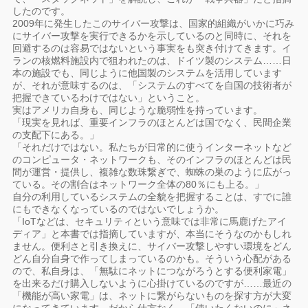
したのです。
2009年に発生したこのサイバー攻撃は、国家的組織がいかに巧み
にサイバー攻撃を実行できるかを示しているのと同時に、それを
回避するのは容易ではないという事実をも突き付けてきます。イ
ランの核燃料施設内で狙われたのは、ドイツ製のシステム……日
本の施設でも、同じように他国製のシステムを活用しています
が、それが意味するのは、「システムのすべてを自国の技術者が
把握できているわけではない」ということ。
実はアメリカ自身も、同じような脆弱性を持っています。
「現実を見れば、重要インフラのほとんどは国でなく、民間企業
の支配下にある。」
「それだけではない。私たちが日常的に使うインターネットなど
のコンピュータ・ネットワークも、そのインフラのほとんどは民
間が運営・提供し、複雑な数珠繋ぎで、蜘蛛の巣のように広がっ
ている。その割合はネットワーク全体の80％にも上る。」
自分の利用しているシステムの全貌を把握することは、すでに誰
にもできなくなっているのではないでしょうか。
「IoTなどは、セキュリティという意味では非常に馬鹿げたアイ
ディア」と本書では指摘していますが、本当にそうなのかもしれ
ません。便利さと引き換えに、サイバー攻撃しやすい環境をどん
どん自分自身で作ってしまっているのかも。そういう心配がある
ので、私自身は、「無駄にネットにつながろうとする便利家電」
を出来るだけ購入しないように心掛けているのですが……最近の
「機能が高い家電」は、ネットに繋がらないものを探す方が大変