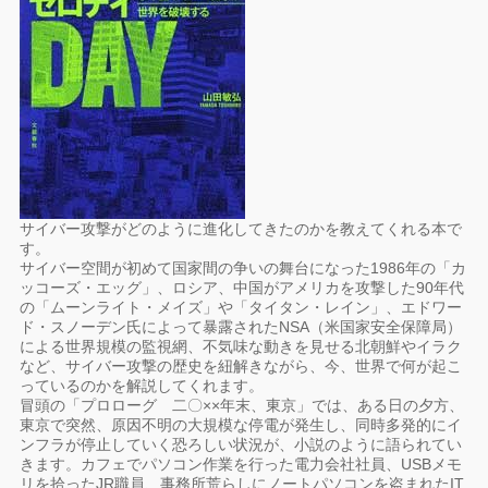
サイバー攻撃がどのように進化してきたのかを教えてくれる本で
す。
サイバー空間が初めて国家間の争いの舞台になった1986年の「カ
ッコーズ・エッグ」、ロシア、中国がアメリカを攻撃した90年代
の「ムーンライト・メイズ」や「タイタン・レイン」、エドワー
ド・スノーデン氏によって暴露されたNSA（米国家安全保障局）
による世界規模の監視網、不気味な動きを見せる北朝鮮やイラク
など、サイバー攻撃の歴史を紐解きながら、今、世界で何が起こ
っているのかを解説してくれます。
冒頭の「プロローグ 二〇××年末、東京」では、ある日の夕方、
東京で突然、原因不明の大規模な停電が発生し、同時多発的にイ
ンフラが停止していく恐ろしい状況が、小説のように語られてい
きます。カフェでパソコン作業を行った電力会社社員、USBメモ
リを拾ったJR職員、事務所荒らしにノートパソコンを盗まれたIT