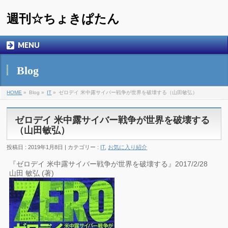
週刊☆ちょきぱたん
MENU
Blog
HOME
»
Blog »
IT
»
ゼロデイ 米中露サイバー戦争が世界を破壊する（山田敏弘）
ゼロデイ 米中露サイバー戦争が世界を破壊する
（山田敏弘）
投稿日 : 2019年1月8日 | カテゴリー :
IT
,
お気に入り紹介
『ゼロデイ 米中露サイバー戦争が世界を破壊する』2017/2/28
山田 敏弘 (著)