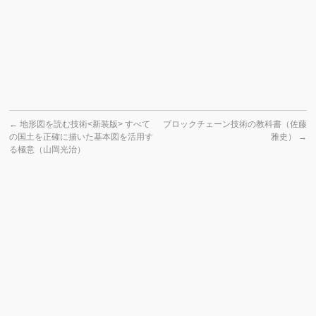
←
地形図を読む技術<新装版> すべて
ブロックチェーン技術の教科書（佐藤
の国土を正確に描いた基本図を活用す
雅史）
→
る極意（山岡光治）