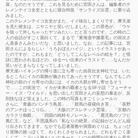
崖」なのだそうです。これを見るために宮田さんは、編集者のテ
レメンテイコ女史とともに寝台特急「サンライズ出雲」に乗り込
みました。
このテレメンテイコ女史がまた、イイ味出しまくりです。摩天崖
を見た彼女は、ニヤニヤと笑いだしました。この景色が、「ウケ
を狙って外しちゃったヤツみたい」だと言うのです。この時の二
人の会話がすごく面白くて、まるで『東海道中膝栗毛』の弥次さ
ん喜多さんみたいだな、と思いました。なお、この記事には、宮
田さんによるらしい「うろおぼえハイジ」というイラストがあっ
たのですが、これもまた「どうしてこんなレベルの絵を？」と怪
訝に思わされるほどの、ゆるーい出来のイラストで……なんだか
笑いがとまらなくなってしまいました。
摩天崖ハイキングの帰り道に立ち寄った由良比女神社では、いた
るところにイカの装飾が施されてあったそうです。なんでもこの
神社の前のイカ寄せの浜には、イカの大群が押し寄せるそう
で……この状況で、イカが未来の覇者となるSF小説『フューチャ
ー・イズ・ワイルド』を思い出した宮田さんの妄想の暴走が、反
則技なほど笑えました。この時の写真もすごくシュール☆
さらに「青森のパンチラ鳥居」、「群馬の昼寝向き苔」、「長野
のアンチほっこり仏」、「大阪のアスレチック霊場」、「京都の
カラクリ御殿」、「四国の純粋モノレール」、「鹿児島のソフビ
風仁王」など、不思議系の「私なりの絶景」の記録がどんどん繰
り出されてきます。なかでも忍者屋敷や洞窟めぐりは、ちょっぴ
り冒険の旅っぽくて、わくわくさせられました。どれもすごく楽
しくて、こういう旅もいいなあーと、いつか時間が出来たら是非