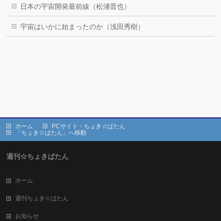
日本の宇宙開発最前線（松浦晋也）
宇宙はいかに始まったのか（浅田秀樹）
ホーム
PCサイト・ちょき☆ぱたん
「ちょき☆ぱたん」へ移動
週刊☆ちょきぱたん
ホーム
週刊ちょき☆ぱたん
お知らせ