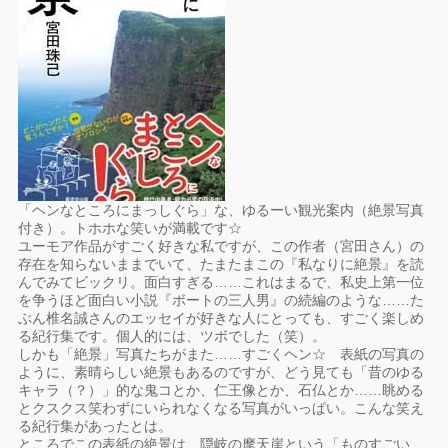
「ヘンなところにまっしぐら」な、ゆるーい観光案内（絶景写真
付き）。トホホな笑いが満載です☆
ユーモア作品がすごく好きな私ですが、この作者（宮田さん）の
存在を知らないままでいて、たまたまこの『私なりに絶景』を読
んでみてビックリ。面白すぎる……これはまるで、私史上第一位
を争うほど面白い小説『ボートの三人男』の続編のような……た
ぶん椎名誠さんのエッセイが好きな人にとっても、すごく楽しめ
る紀行集です。個人的には、ツボでした（笑）。
しかも「絶景」写真たちがまた……すごくヘン☆ 表紙の写真の
ように、素晴らしい絶景もあるのですが、どう見ても「昔のゆる
キャラ（？）」的な鬼コとか、仁王像とか、石仏とか……眺める
とクスクス笑わずにいられなくなる写真がいっぱい。こんな笑え
る紀行集があったとは。
ところでこの表紙の絶景は、隠岐の摩天崖という「ものすごい