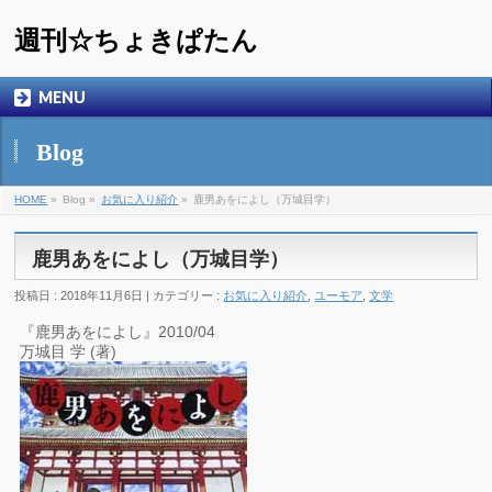
週刊☆ちょきぱたん
MENU
Blog
HOME
»
Blog »
お気に入り紹介
»
鹿男あをによし（万城目学）
鹿男あをによし（万城目学）
投稿日 : 2018年11月6日 | カテゴリー :
お気に入り紹介
,
ユーモア
,
文学
『鹿男あをによし』2010/04
万城目 学 (著)