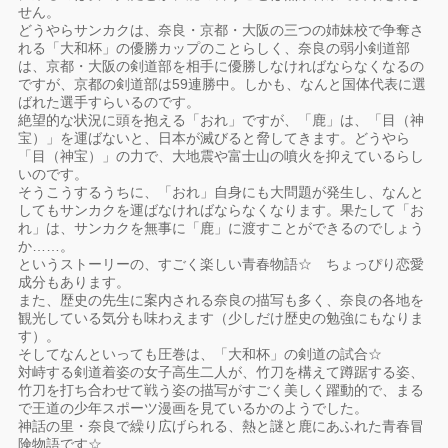
せん。
どうやらサンカクは、奈良・京都・大阪の三つの姉妹校で争奪さ
れる「大和杯」の優勝カップのことらしく、奈良の弱小剣道部
は、京都・大阪の剣道部を相手に優勝しなければならなくなるの
ですが、京都の剣道部は59連勝中。しかも、なんと国体代表に選
ばれた選手すらいるのです。
絶望的な状況に頭を抱える「おれ」ですが、「鹿」は、「目（神
宝）」を運ばないと、日本が滅びると脅してきます。どうやら
「目（神宝）」の力で、大地震や富士山の噴火を抑えているらし
いのです。
そうこうするうちに、「おれ」自身にも大問題が発生し、なんと
してもサンカクを運ばなければならなくなります。果たして「お
れ」は、サンカクを無事に「鹿」に渡すことができるのでしょう
か……。
というストーリーの、すごく楽しい青春物語☆ ちょっぴり恋愛
成分もあります。
また、歴史の先生に案内される奈良の描写も多く、奈良の各地を
観光している気分も味わえます（少しだけ歴史の勉強にもなりま
す）。
そしてなんといっても圧巻は、「大和杯」の剣道の試合☆
対峙する剣道着姿の女子高生二人が、竹刀を構えて蹲踞する姿、
竹刀を打ち合わせて戦う姿の描写がすごく美しく躍動的で、まる
で王道の少年スポーツ漫画を見ているかのようでした。
神話の里・奈良で繰り広げられる、熱と謎と鹿にあふれた青春冒
険物語です☆