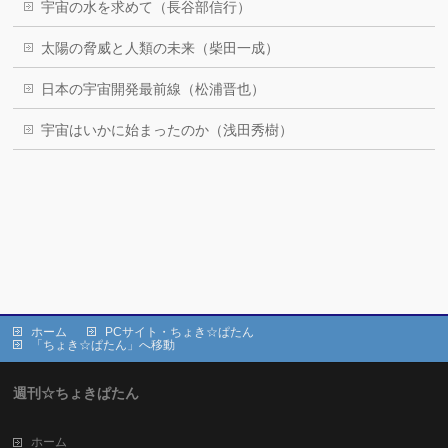
宇宙の水を求めて（長谷部信行）
太陽の脅威と人類の未来（柴田一成）
日本の宇宙開発最前線（松浦晋也）
宇宙はいかに始まったのか（浅田秀樹）
ホーム
PCサイト・ちょき☆ぱたん
「ちょき☆ぱたん」へ移動
週刊☆ちょきぱたん
ホーム