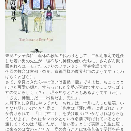
奈良の女子高に、産休の教師の代わりとして、二学期限定で赴任
した若い男の先生が、理不尽な神様の使いたちに、さんざん振り
回されるユーモアたっぷりのファンタジー青春物語です☆
今回の舞台は古都・奈良。京都同様の魔界都市のようです（くわ
ばらくわばら）。
さて、奈良ときたら神の使いは当然「鹿」ですよね。ちょっとと
ぼけた可愛い顔と、すらっとした姿勢が素敵ですが……やっぱり
神の使いらしく（？）、理不尽なところもあるようです（汗）。
「さあ、神無月だ――出番だよ、先生」。
九月下旬に奈良にやってきた「おれ」は、十月に入った途端、い
きなり話しかけてきた鹿に、「先生は『運び番』に選ばれた」と
か告げられて、「目（神宝）」を受け取りにいかなければならな
くなります。それはサンカクとかいう名前で呼ばれているとか、
渡してくるのは「狐」だが、『使い番』として実際に先生に渡し
に来るのは女の人だとか、鹿の言うことは無茶苦茶で要領を得ま