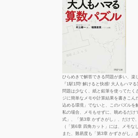
ひらめきで解答できる問題が多い、楽
『1駅1問! 解けると快感! 大人もハ
問題は少なく、紙と鉛筆を使ってたく
ジに簡単なメモや計算結果を書きこん
込める環境」でないと、このパズルを
私の場合、メモもせずに、眺めるだけで
式」、「第3章 かずさがし」、だけで
（「第6章 四角カット」には、メモな
また、難易度も「第3章 かずさがし」