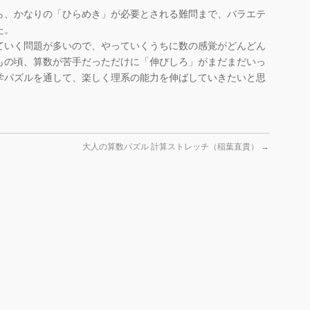
ら、かなりの「ひらめき」が必要とされる難問まで、バラエテ
た。
ていく問題が多いので、やっていくうちに数の感覚がどんどん
もの頃、算数が苦手だっただけに「伸びしろ」がまだまだいっ
学パズルを通して、楽しく理系の能力を伸ばしていきたいと思
大人の算数パズル 計算ストレッチ（稲葉直貴）
→