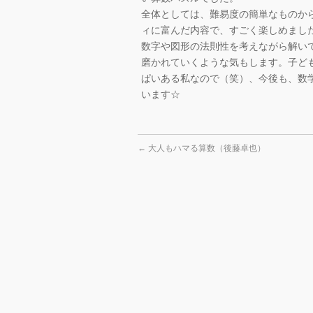
全体としては、難易度の簡単なものか
ィに富んだ内容で、すごく楽しめまし
数字や図形の法則性を考えながら解い
磨かれていくような気もします。子ど
ぱいある私なので（笑）、今後も、数
います☆
←
大人もハマる算数（後藤卓也）