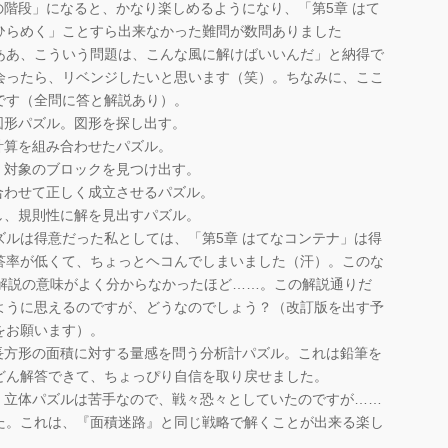
の階段」になると、かなり楽しめるようになり、「第5章 はて
ひらめく」ことすら出来なかった難問が数問ありました
ああ、こういう問題は、こんな風に解けばいいんだ」と納得で
会ったら、リベンジしたいと思います（笑）。ちなみに、ここ
です（全問に答と解説あり）。
図形パズル。図形を探し出す。
計算を組み合わせたパズル。
、対象のブロックを見つけ出す。
合わせて正しく成立させるパズル。
し、規則性に解を見出すパズル。
ルは得意だった私としては、「第5章 はてなコンテナ」は得
答率が低くて、ちょっとヘコんでしまいました（汗）。このな
ら解説の意味がよく分からなかったほど……。この解説通りだ
ように思えるのですが、どうなのでしょう？（改訂版を出す予
をお願います）。
長方形の面積に対する量感を問う分析計パズル。これは鉛筆を
どん解答できて、ちょっぴり自信を取り戻せました。
。立体パズルは苦手なので、戦々恐々としていたのですが……
た。これは、『面積迷路』と同じ戦略で解くことが出来る楽し