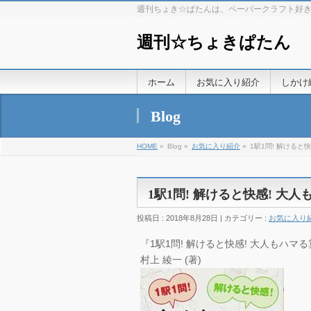
週刊ちょき☆ぱたんは、ペーパークラフト好
週刊☆ちょきぱたん
ホーム
お気に入り紹介
しかけ
Blog
HOME
»
Blog »
お気に入り紹介
»
1駅1問! 解ける
1駅1問! 解けると快感! 
投稿日 : 2018年8月28日 | カテゴリー :
お気に入り
『1駅1問! 解けると快感! 大人もハマる算
村上 綾一 (著)