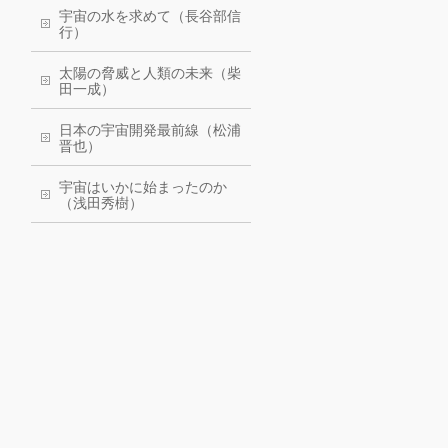
宇宙の水を求めて（長谷部信
行）
太陽の脅威と人類の未来（柴
田一成）
日本の宇宙開発最前線（松浦
晋也）
宇宙はいかに始まったのか
（浅田秀樹）