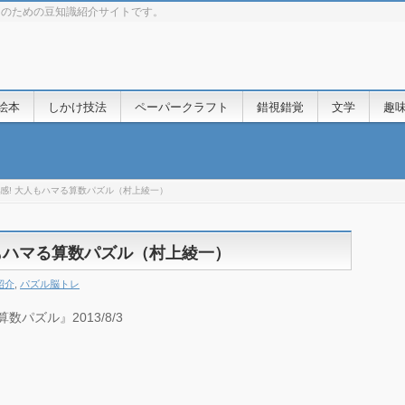
きのための豆知識紹介サイトです。
絵本
しかけ技法
ペーパークラフト
錯視錯覚
文学
趣
と快感! 大人もハマる算数パズル（村上綾一）
大人もハマる算数パズル（村上綾一）
紹介
,
パズル脳トレ
数パズル』2013/8/3