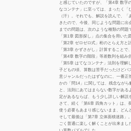
と感じていたのですが、「第4章 数字
なコンテナ」に至っては、まったく「
（汗）。それでも、解説を読んで、「
きたので、今後、同じような問題に出
までの問題は、次のような種類の問題
「第1章 図形探し」点の集合を用いた
「第2章 ゼロゼロ式」桁のとらえ方と
「第3章 かずさがし」計算することで
「第4章 数字の階段」等差数列を組み
「第5章 はてなコンテナ」法則を理解
子どもの頃、算数は苦手だったけどパズ
意ジャンルだったはずなのに、一番正
かの「問14」に関しては、残念なが
と、法則にあてはまらない数字がある
定があるならば、もう少し詳しい解説
さて、続く「第6章 四角カット」は、
使う必要もあまり感じないまま、どん
そして最後は「第7章 立体面積迷路」
ごく普通に楽しく解くことが出来まし
い算数パズルでした。