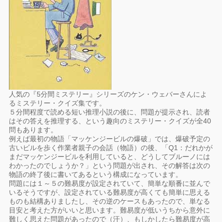
人気の『5分間ミステリー』シリーズのケン・ウェバーさんによ
るミステリー・クイズ集です。
５分間程度で読める短い推理小説の後に、問題が提示され、読者
はその答えを推理する、という趣向のミステリー・クイズが全40
問もあります。
例えば最初の物語「マッケンジービルの爆破」では、爆破予定の
古いビルを歩く作業者親子の会話（物語）の後、「Q1：だれかが
まだマッケンジービルを利用していると、どうしてブルーノには
わかったのでしょうか？」という問題が出され、その解答は次の
物語の終了後に書いてあるという構成になっています。
問題には１～５の難易度が設定されていて、簡単な順番に並んで
いるそうですが、設定されている難易度が高くても簡単に思える
ものも結構ありましたし、その逆のケースもあったので、単なる
目安と考えた方がいいと思います。難易度が低いうちから意外に
難しく思えた問題があったので（汗）、もしかしたら難易度が高