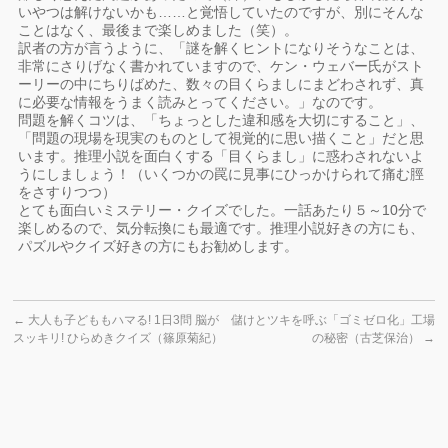
いやつは解けないかも……と覚悟していたのですが、別にそんな
ことはなく、最後まで楽しめました（笑）。
訳者の方が言うように、「謎を解くヒントになりそうなことは、
非常にさりげなく書かれていますので、ケン・ウェバー氏がスト
ーリーの中にちりばめた、数々の目くらましにまどわされず、真
に必要な情報をうまく読みとってください。」なのです。
問題を解くコツは、「ちょっとした違和感を大切にすること」、
「問題の現場を現実のものとして視覚的に思い描くこと」だと思
います。推理小説を面白くする「目くらまし」に惑わされないよ
うにしましょう！（いくつかの罠に見事にひっかけられて痛む脛
をさすりつつ）
とても面白いミステリー・クイズでした。一話あたり５～10分で
楽しめるので、気分転換にも最適です。推理小説好きの方にも、
パズルやクイズ好きの方にもお勧めします。
←
大人も子どももハマる! 1日3問 脳が
儲けとツキを呼ぶ「ゴミゼロ化」工場
スッキリ! ひらめきクイズ（篠原菊紀）
の秘密（古芝保治）
→