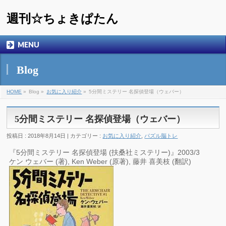
週刊☆ちょきぱたん
MENU
Blog
HOME
»
Blog »
お気に入り紹介
»
5分間ミステリー 名探偵登場（ウェバー）
5分間ミステリー 名探偵登場（ウェバー）
投稿日 : 2018年8月14日 | カテゴリー :
お気に入り紹介
,
パズル脳トレ
『5分間ミステリー 名探偵登場 (扶桑社ミステリー)』2003/3
ケン ウェバー (著), Ken Weber (原著), 藤井 喜美枝 (翻訳)