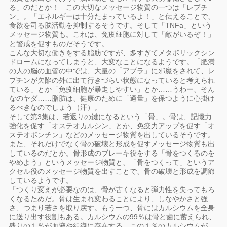
る」のだとか！ この大切なメッセージ物質の一つは「レプチ
ン」。「エネルギーは十分たまっているよ！」と伝えることで、
食欲を司る脳活動を抑制するそうです。そして「TNFa」という
メッセージ物質も。これは、免疫細胞に対して「敵がいるぞ！」
と警戒を促すものだそうです。
こんな大切な働きをする脂肪ですが、多すぎてメタボリックシン
ドロームになってしまうと、大変なことになるようです。「肥満
の人の脳の血管の中では、大量の「アブラ」に邪魔をされて、レ
プチンが欠陥の外に出て行きづらい状態になっていると考えられ
ている」とか「免疫細胞が暴走しやすい」とか……うわー、そん
なのヤダ……脂肪は、健康のために「適量」を保つように心掛け
るべきなのでしょう（汗）。
そして第3集は、若返りの鍵になるという「骨」。骨は、記憶力
強化を促す「オステオカルシン」とか、免疫力アップを促す「オ
ステオポンチン」などのメッセージ物質を出しているそうです。
また、それだけでなく骨の破壊と形成を促すメッセージ物質も出
しているのだとか。骨形成のブレーキ役をする「骨をつくるのを
やめよう」というメッセージ物質と、「骨をつくって」というア
クセル役のメッセージ物質を出すことで、骨の破壊と形成を調節
しているようです。
「つくり変えが必要なのは、骨が古くなると弾力性を失ってもろ
くなるためだ。骨は生まれ変わることにより、しなやかさと強
さ、つまり若さを取り戻す。もう一つ、骨にはカルシウムを全身
に送り出す役割もある。カルシウムの99％は骨と歯に蓄えられ、
残りの１％が血液や組織に存在する。この１％のカルシウムが、