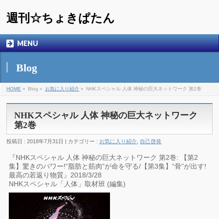
週刊☆ちょきぱたん
MENU
Blog
HOME
»
Blog »
お気に入り紹介
»
NHKスペシャル 人体 神秘の巨大ネットワーク 第2巻
NHKスペシャル 人体 神秘の巨大ネットワーク
第2巻
投稿日 : 2018年7月31日 | カテゴリー :
お気に入り紹介
,
自己啓発
『NHKスペシャル 人体 神秘の巨大ネットワーク 第2巻: 【第2
集】驚きのパワー!“脂肪と筋肉”が命を守る/【第3集】“骨”が出す!
最高の若返り物質』2018/3/28
NHKスペシャル「人体」取材班 (編集)