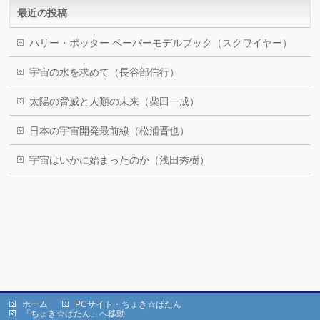
最近の投稿
ハリー・ポッター ペーパーモデルブック（スクワイヤー）
宇宙の水を求めて（長谷部信行）
太陽の脅威と人類の未来（柴田一成）
日本の宇宙開発最前線（松浦晋也）
宇宙はいかに始まったのか（浅田秀樹）
ホーム
PCサイト・ちょき☆ぱたん
「ちょき☆ぱたん」へ移動