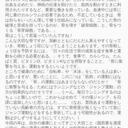
出血を止めたり、神経の伝達を助けたり、筋肉を動かすときに利
用されたりするなど、重要な働きを担っている。血液中には常に
同じ量のカルシウムが必要であるため、不足しているときは、骨
は自らをいったん壊して補う仕組みになっている。こうした骨の
破壊と形成を担っているのが、骨を壊す「破骨細胞」と、骨をつ
くる「骨芽細胞」である。」
骨はこうして若返っていたんですね！
こんな大切な骨ですが、加齢とともにだんだん衰えやすくなって
いき、骨粗しょう症になってしまうこともあります。その骨粗し
ょう症を予防するには、「日々の生活で骨の成長を促す食事と運
動を心掛ける必要がある。」そうで、食事で、カルシウム、たん
ぱく質、ビタミンD、ビタミンKなどを摂取することと、「骨に衝
撃を与える」運動をするといいようです。
ところで健康のために「自転車」や「水泳」をしている人は多い
と思いますが、驚いたことに、この二つは「筋肉」の運動にはな
るのですが、「骨」の運動にはあまりならないのだとか！ 「骨
に衝撃を与える」ためにはランニングなどの「ジャンプ運動」の
方が効果的なのだそうです……うーん、毎日ランニングするのは
ちょっと難しいので、これからはせめて「その場ジャンプ」を日
課に追加したいと思いました……。（なお、普段あまり運動をし
ていない高齢者の方などは、すでに骨密度が低くなっていて急に
ジャンプ運動などをすると骨折してしまう可能性があるので、運
動は少しずつするようにしてください。）
今回の本は、自分の健康にとってすごく大切こと（脂肪量を適度