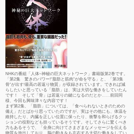
NHKの番組「人体~神秘の巨大ネットワーク」書籍版第2巻です。
「第2集 驚きのパワー!“脂肪と筋肉”が命を守る」と、「第3集
骨”が出す!最高の若返り物質」が収録されています。できれば減
らしたいと思っている「脂肪」は、実は大切な働きをしていたん
です！ そして「骨」は若返りの鍵になるのだとか……前回同
様、今回も興味津々な内容です！
まず第2集、「脂肪」については、「食べられないときのための
備え」だとばかり思っていたのですが、実はその他にも、体温を
維持したり、内臓を正しい位置に保ったり、衝撃を和らげるクッ
ションの役割なども担っているそうです。そしてさらに驚くべき
力もあるそうで、「全身に向けてさまざまなメッセージを伝える
物質を放出しており、脳の動きをも左右する大切な働きをしてい