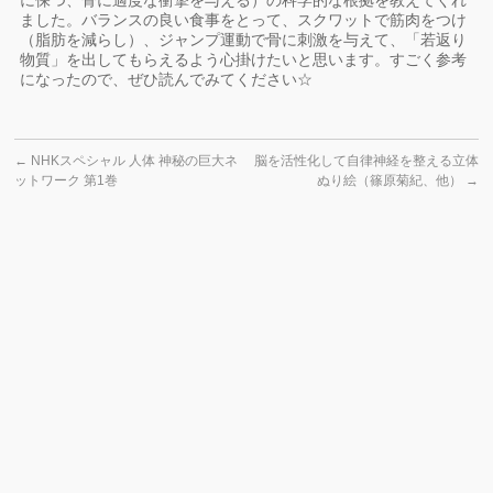
に保つ、骨に適度な衝撃を与える）の科学的な根拠を教えてくれ
ました。バランスの良い食事をとって、スクワットで筋肉をつけ
（脂肪を減らし）、ジャンプ運動で骨に刺激を与えて、「若返り
物質」を出してもらえるよう心掛けたいと思います。すごく参考
になったので、ぜひ読んでみてください☆
←
NHKスペシャル 人体 神秘の巨大ネ
脳を活性化して自律神経を整える立体
ットワーク 第1巻
ぬり絵（篠原菊紀、他）
→