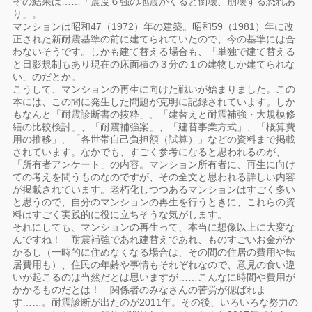
その結果は……「震度６強の地震がくると倒壊、崩壊する恐れあ
り」。
マンションは昭和47（1972）年の建築。昭和59（1981）年に改
正された新耐震基準の前に建てられていたので、今の基準には合
わないそうです。しかも建て替える場合も、「単独で建て替える
と日影規制もあり現在の床面積の３分の１の建物しか建てられな
い」のだとか。
こうして、マンションの再生に向けた戦いが始まりました。この
本には、この間に発生した問題が克明に記録されています。しか
もなんと「耐震診断書の抜粋」、「建替えと耐震補強・大規模修
繕の比較検討」、「耐震補強案」、「建替事業方式」、「概算費
用の推移」、「各世帯自己負担額（試算）」などの資料まで掲載
されています。なかでも、すごく参考になると思われるのが、
「所有者アンケート」の内容。マンション所有者に、再生に向け
ての考えを問うものなのですが、その全文と思われる詳しい内容
が掲載されています。老朽化しつつあるマンションはすごく多い
と思うので、自分のマンションの再生を行うときに、これらの資
料はすごく実践的に役に立ちそうな気がします。
それにしても、マンションの再生って、本当に想像以上に大変な
んですね！ 耐震補強であれ建替えであれ、ものすごいお金がか
かるし（一時的に住めなくなる場合は、その間の住居の費用や転
居費用も）、住民の年齢や事情もそれぞれなので、意見の食い違
いが起こるのは当然だとは思いますが……こんなに時間や費用が
かかるものだとは！ 関係者のみなさんの苦労が偲ばれま
す……。耐震診断が出たのが2011年。その後、いろいろな努力の