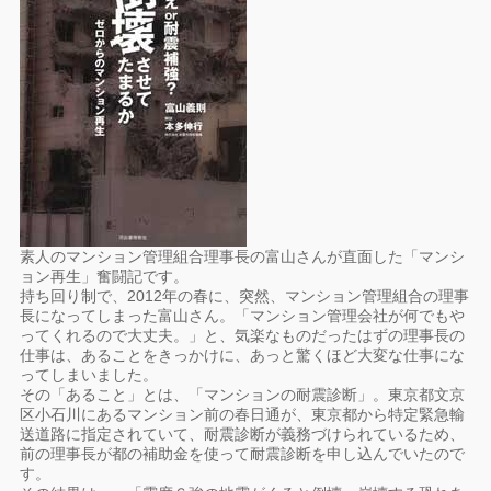
素人のマンション管理組合理事長の富山さんが直面した「マンシ
ョン再生」奮闘記です。
持ち回り制で、2012年の春に、突然、マンション管理組合の理事
長になってしまった富山さん。「マンション管理会社が何でもや
ってくれるので大丈夫。」と、気楽なものだったはずの理事長の
仕事は、あることをきっかけに、あっと驚くほど大変な仕事にな
ってしまいました。
その「あること」とは、「マンションの耐震診断」。東京都文京
区小石川にあるマンション前の春日通が、東京都から特定緊急輸
送道路に指定されていて、耐震診断が義務づけられているため、
前の理事長が都の補助金を使って耐震診断を申し込んでいたので
す。