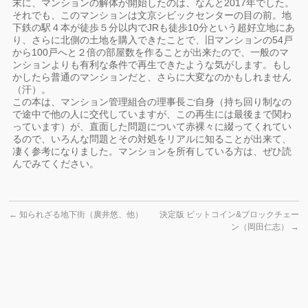
末に、マンションの解体が開始したのは、なんと2017年でした。
それでも、このマンションは文京シビックセンターの目の前。地
下鉄の駅４本が徒歩５分以内でJRも徒歩10分という超好立地にあ
り、さらに北側の土地を購入できたことで、旧マンションの54戸
から100戸へと２倍の部屋数を作ることが出来たので、一般のマ
ンションよりも有利な条件で再生できたような気がします。もし
かしたら普通のマンションだと、さらに大変なのかもしれません
（汗）。
この本は、マンション管理組合の理事長ご自身（持ち回り制なの
で途中で他の人に交代していますが、この再生には最後まで関わ
っています）が、直面した問題について赤裸々に綴ってくれてい
るので、いろんな問題とその対処をリアルに知ることが出来て、
凄く参考になりました。マンションを所有している方は、ぜひ読
んでみてください。
←
知られざる地下街（廣井悠、他）
決定版 ビットコイン&ブロックチェー
ン（岡田仁志）
→