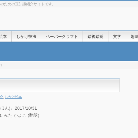
きのための豆知識紹介サイトです。
絵本
しかけ技法
ペーパークラフト
錯視錯覚
文学
趣
ナ）
介
,
しかけ絵本
』2017/10/31
著), みた かよこ (翻訳)