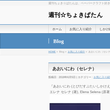
週刊ちょき☆ぱたんは、ペーパークラフト好
週刊☆ちょきぱたん
ホーム
お気に入り紹介
しかけ
Blog
HOME
»
Blog »
お気に入り紹介
»
あおいにわ（セレ
あおいにわ（セレナ）
投稿日 : 2018年6月5日 | カテゴリー :
お気に入り紹
『あおいにわ (とびだすぶたいしかけえほん)
エレナ セレナ (著), Elena Selena (原