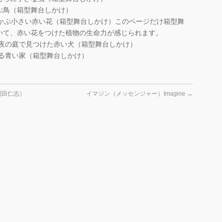
ぶ鳥（箱型舞台しかけ）
浮かぶ小さい赤い花（箱型舞台しかけ）このページだけ箱型舞
いて、赤い花をつけた植物の生命力が感じられます。
す夜の庭で見つけた赤い犬（箱型舞台しかけ）
える青い家（箱型舞台しかけ）
岡田仁志）
イマジン（メッセンジャー）Imagine
→