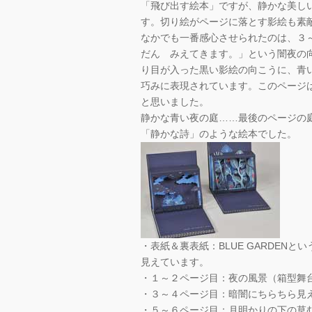
「飛び出す絵本」ですが、静かな美し
す。切り絵がページに落とす影絵も素
なかでも一番感心させられたのは、３
だん みえてきます。」という闇夜の
り目が入った黒い影絵の向こうに、青
巧みに表現されています。このページ
と思いました。
静かな青い夜の庭……最後のページの
「静かな詩」のような絵本でした。
・表紙＆裏表紙：BLUE GARDEN
見えています。
・１～２ページ目：夜の風景（箱型舞
・３～４ページ目：暗闇にちらちら見
・５～６ページ目：月明かりの下の草