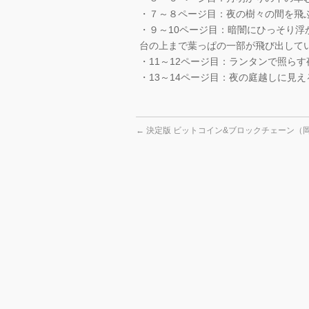
・７～８ページ目：夜の樹々の間を飛
・９～10ページ目：暗闇にひっそり
台の上まで葉っぱの一部が飛び出して
・11～12ページ目：ランタンで照ら
・13～14ページ目：夜の庭越しに見
←
決定版 ビットコイン&ブロックチェーン（