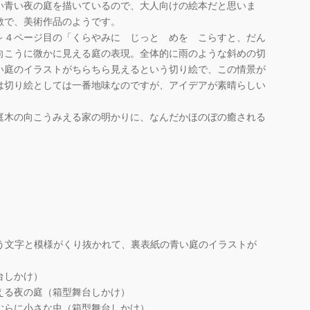
い青い夜の庭を描いているので、大人向けの絵本だと思いま
敵で、美術作品のようです。
～４ページ目の「くらやみに じっと めを こらすと、だん
向こうに微かに見える庭の表現。全体的に雨のような斜めの切
い庭のイラストがちらちら見えるという切り絵で、この情景が
は切り絵としては一番地味なのですが、アイデアが素晴らしい
庭木の向こうみえる家の明かりに、なんだかほのぼの癒される
という文字と模様がくり抜かれて、裏表紙の青い庭のイラストが
台しかけ）
える夜の庭（箱型舞台しかけ）
むらに小さな虫（箱型舞台しかけ）