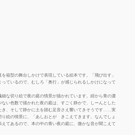
庭を箱型の舞台しかけで表現している絵本です。「飛び出す」
まっているので、むしろ「奥行」が感じられるしかけになって
繊細な切り絵で夜の庭の情景が描かれています。紺から青の濃
少ない色数で描かれた夜の庭は、すごく静かで、しーんとした
たき、そして静かに土を踏む足音さえ響いてきそうです……実
切り絵の情景に、「あしおとが きこえてきます。なんでしょ
添えてあるので、本の中の青い夜の庭に、微かな音が聞こえて