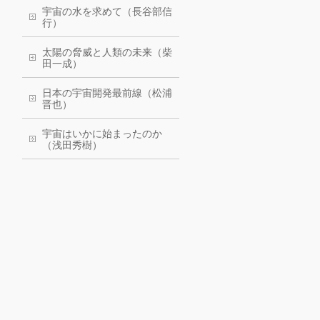
宇宙の水を求めて（長谷部信
行）
太陽の脅威と人類の未来（柴
田一成）
日本の宇宙開発最前線（松浦
晋也）
宇宙はいかに始まったのか
（浅田秀樹）