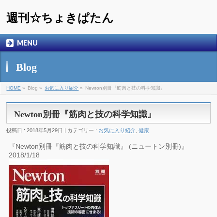
週刊☆ちょきぱたん
MENU
Blog
HOME
»
Blog »
お気に入り紹介
»
Newton別冊『筋肉と技の科学知識』
Newton別冊『筋肉と技の科学知識』
投稿日 : 2018年5月29日 | カテゴリー :
お気に入り紹介
,
健康
『Newton別冊『筋肉と技の科学知識』 (ニュートン別冊)』
2018/1/18