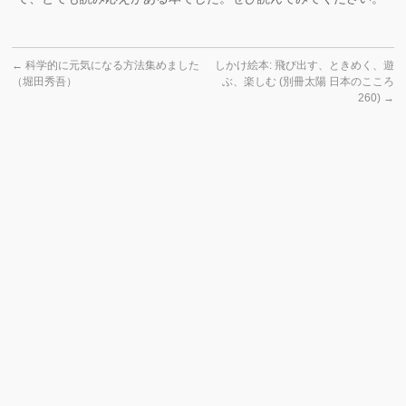
←
科学的に元気になる方法集めました
しかけ絵本: 飛び出す、ときめく、遊
（堀田秀吾）
ぶ、楽しむ (別冊太陽 日本のこころ
260)
→