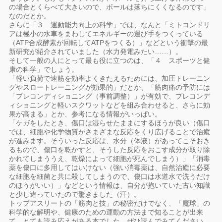
の場合とくらべて大きいので、ボールは落ちにくくなるのです」
なのだとか。
さらに「３ 運動能力向上の科学」では、なんと「ミトコンドリ
アは極小の水車をまわしてエネルギーの運び手をつくっている
（ATP合成酵素が回転してATPをつくる）」などという衝撃の最
新研究が紹介されていました（水力発電みたい……）。
そして一般の人にとって最も役に立つのは、「４ スポーツと健
康の科学」でしょう。
「軽い負荷で速筋を効率よくきたえるためには、加圧トレーニン
グやスロートレーニングが効果的」だとか、「筋肉痛の予防には
「プレコンディショニング（事前調整）」が有効で、プレコンデ
ィショニングと軽いスクワットなどを組み合わせると、さらに効
果が高まる」とか、参考になる情報がいっぱい。
「ケガをしたとき、傷口は湿らせたままにするほうが良い（傷口
では、細胞や化学物質がさまざまな反応をくり広げることで治癒
が進みます。そういった反応は、水分（体液）があってこそおき
るもので、傷口を乾かすと、そうした反応をおこす成分が取り除
かれてしまううえ、乾燥によって細胞が死んでしまう）」「消毒
薬を傷口に多用してはいけない（強い消毒薬は、自然治癒に必要
な細胞を細菌と共に殺してしまうので、傷口は水道水で洗うだけ
のほうがいい）」などという情報は、自分が抱いていた古い知識
と少し違っていたので驚きました（汗）。
トップアスリートの「筋肉と技」の秘密だけでなく、「魔球」の
科学的な解明や、健康のための運動の方法まで知ることが出来
て、とても読み応えがある本でした。ぜひ読んでみてください。