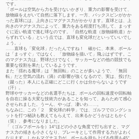
です。
「ボールは空気から力を受けないかぎり、重力の影響を受けて、
放物線をえがいて自然に落下します。一方、バックスピンがかか
った直球には、上向きにマグナス力がかかります。直球とは、上
向きのマグナス力によって、重力をある程度打ち消して、まっす
ぐに近い軌道で進む球なのです。「自然な軌道（放物線軌道）か
らずれている」という点では、直球も変化球だといっていいでし
ょう。」
……直球も「変化球」だったんですね！ 確かに、本来、ボール
は「まっすぐ」ではなく、「放物線を描いて」飛ぶはずです。こ
のマグナス力は、野球だけでなく、サッカーなどの他の競技でも
重要な役割を果たしているようです。
また「揺れる魔球」は「無回転」のことが多いようで、「無回
転」だと空気の流れ（渦）の影響が強くなるので、実は、投げた
（蹴った）本人にも正確にどこに行くかは分からないようです
（汗）。
野球やサッカーなどの名選手たちは、ボールの回転速度や回転軸
を自在に操る大変な技術力があることを知って、あらためて感心
させられました。うーん、やっぱ、凄いわ……。
ちなみに、この「２ 変化球の科学」では、ゴルフでロングショ
ットを打つ秘訣も教えてもらえて、出来るかどうかはともかく
（笑）、参考になりました。
「（ゴルフボールを）14°ほどの小さな角度で打ち出すと、マグ
ナス力の傾きも小さくなり、ブレーキとして作用する力がよわく
なります。しかもマグナス力が、ボールを持ち上げる作用も45°