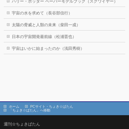
ハリー・ポッター ペーパーモデルブック（スクワイヤー）
宇宙の水を求めて（長谷部信行）
太陽の脅威と人類の未来（柴田一成）
日本の宇宙開発最前線（松浦晋也）
宇宙はいかに始まったのか（浅田秀樹）
ホーム
PCサイト・ちょき☆ぱたん
「ちょき☆ぱたん」へ移動
週刊☆ちょきぱたん