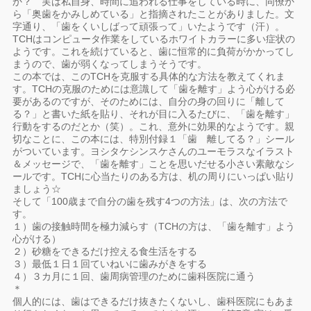
か？ 実は私自身、時間に追われる仕事をしている時に、同僚か
ら「奥歯をかみしめている」と指摘されたことがありました。文
字通り、「歯をくいしばって頑張って」いたようです（汗）。
TCHはコンピュータ作業をしているホワイトカラーに多い症状の
ようです。これを続けていると、歯に恒常的に負荷がかかってし
まうので、歯が弱くなってしまうそうです。
この本では、このTCHを克服する具体的な方法を教えてくれま
す。TCHの克服のためには意識して「歯を離す」よう心がける必
要があるのですが、そのためには、自分の身の回りに「離して
る？」と書いた紙を貼り、それが目に入るたびに、「歯を離す」
行動をするのだとか（笑）。これ、意外に効果的なようです。親
切なことに、この本には、特別付録１「歯 離してる？」シール
がついています。ヨシタケシンスケさんのユーモラスなイラスト
＆メッセージで、「歯を離す」ことを思いだせる小さい素敵なシ
ールです。TCHに心当たりのある方は、机の周りにいっぱい貼り
ましょう☆
そして「100歳まで自分の歯を残す4つの方法」は、次の方法で
す。
１）歯の接触時間を極力減らす（TCHの方は、「歯を離す」よう
心がける）
２）砂糖をできるだけ控える食生活をする
３）最低１日１回ていねいに歯みがきをする
４）３カ月に１回、歯周病管理のために歯科医院に通う
＊
個人的には、歯はできるだけ抜きたくないし、歯科医院にもあま