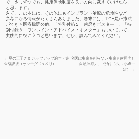
で、少しずつでも、健康保険制度を良い方向に変えていけたら、
と思います。
さて、この本には、その他にもインプラント治療の危険性など、
参考になる情報がたくさんありました。巻末には、TCH是正療法
ができる医療機関の他、「特別付録２ 歯磨きポスター」、「特
別付録３ ワンポイントアドバイス・ポスター」もついていて、
実践的に役に立つと思います。ぜひ、読んでみてください。
←
星の王子さま ポップアップ絵本・完
名医は虫歯を削らない 虫歯も歯周病も
全翻訳版（サンテグジュペリ）
「自然治癒力」で治す方法（小峰一
雄）
→