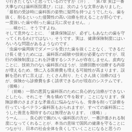
り行きたくないと思っているのですが（汗）、「第7章 実は一番
大事なのは歯科医院選び」には、次のような文章がありました。
「最初の受診時に歯科医の姿勢に疑問を持つようでしたら、歯を
抜く、削るといった侵襲性の高い治療を控えることが肝心です。
一度抜いた歯や削った歯は元に戻せません。」
……確かに、そうですよね。
そして意外なことに、「健康保険証が、必ずしもあなたの歯を守
ってくれるわけではない」そうです。実は、健康保険制度にはい
ろいろな問題があるようなのです。
「虫歯や歯周病でダメージを受けた歯を抜くことなく、できるだ
け長く使うためには、歯科医の経験や技術が必要なのですが、現
行の保険制度はこれを評価するシステムが存在しません。皮肉な
ことに、技術力のない歯科医のほうが、治療回数や治療する内容
が増えるため、懐に入る医療費も増える可能性が高まります。誤
解を恐れずに言えば、たくさん削り、たくさん抜く治療のほう
が、保険から診療費を多く請求できるのが現在のシステムです。
（後略）」
「（前略）一部の悪質な歯科医のために良心的な治療ができない
としたら、それこそ「角を矯めて牛を殺す」ことになります。保
険診療のさまざまな矛盾点に悩みながらも、骨身を削って診療を
行っているベテラン歯科医もおられますが、すべての歯科医にこ
うした善意を期待するのは無理があります。（後略）」
うーん……。良心的で腕のいい歯科医の方が、一番評価される制
度になってくれることが、本当の意味で国民の健康を守ることに
つながり、日本の社会全体を良くしていくことになると思うの