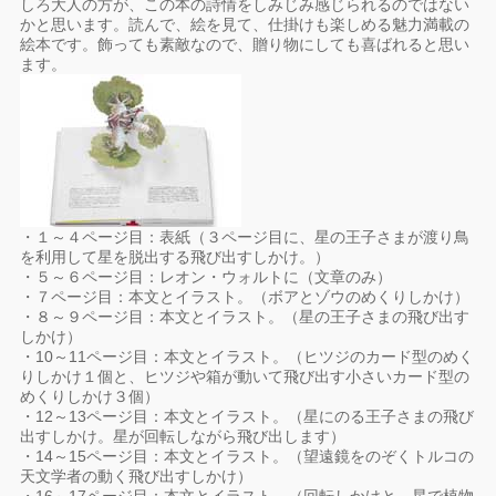
しろ大人の方が、この本の詩情をしみじみ感じられるのではない
かと思います。読んで、絵を見て、仕掛けも楽しめる魅力満載の
絵本です。飾っても素敵なので、贈り物にしても喜ばれると思い
ます。
・１～４ページ目：表紙（３ページ目に、星の王子さまが渡り鳥
を利用して星を脱出する飛び出すしかけ。）
・５～６ページ目：レオン・ウォルトに（文章のみ）
・７ページ目：本文とイラスト。（ボアとゾウのめくりしかけ）
・８～９ページ目：本文とイラスト。（星の王子さまの飛び出す
しかけ）
・10～11ページ目：本文とイラスト。（ヒツジのカード型のめく
りしかけ１個と、ヒツジや箱が動いて飛び出す小さいカード型の
めくりしかけ３個）
・12～13ページ目：本文とイラスト。（星にのる王子さまの飛び
出すしかけ。星が回転しながら飛び出します）
・14～15ページ目：本文とイラスト。（望遠鏡をのぞくトルコの
天文学者の動く飛び出すしかけ）