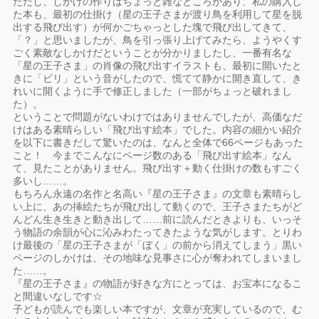
ただし、しかけの作りはちょっと雑なところがあり、私の購入し
た本も、最初の仕掛け（星の王子さまが渡り鳥を利用して星を脱
出する飛び出す）が何かごちゃっとした塊で飛び出してきて、
「？」と思いましたが、鳥を引っ張り上げてみたら、ようやくす
ごく素敵なしかけだということが分かりましたし、一番有名な
「星の王子さま」の肖像の飛び出すイラストも、最初に開いたと
きに「ビリ」という音がしたので、慌てて静かに開き直して、き
れいに開くように手で修正しました（一部がちょっと破れまし
た）。
ということで問題がないわけではありませんでしたが、高価なだ
けはある素晴らしい「飛び出す絵本」でした。内容の細かい紹介
を以下に書きだして驚いたのは、なんと全体で66ページもあった
こと！ 今までこんなにページ数のある「飛び出す絵本」なん
て、見たことがありません。飛び出す＋動く仕掛けの数もすごく
多いし……。
もちろん永遠の名作と名高い『星の王子さま』の文章も素晴らし
い上に、あの挿絵たちが飛び出して動くので、王子さまたちがど
んどん生き生きと動き出して……前に読んだときよりも、いっそ
う物語の余韻が心に沁みわたってきたような気がします。とりわ
け最後の「星の王子さまが「ぼく」の前から消えてしまう」黒い
ページのしかけは、その地味な見事さに心が奪われてしまいまし
た……。
『星の王子さま』の物語が好きな方にとっては、お宝本になるこ
と間違いなしです☆
子どもが読んでも楽しい本ですが、文章が充実しているので、む