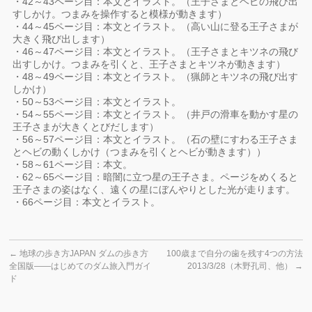
・42～43ページ目：本文とイラスト。（王子さまとヘビの飛び出
すしかけ。つまみを操作すると模様が動きます）
・44～45ページ目：本文とイラスト。（高い山に登る王子さまが
大きく飛び出します）
・46～47ページ目：本文とイラスト。（王子さまとキツネの飛び
出すしかけ。つまみを引くと、王子さまとキツネが動きます）
・48～49ページ目：本文とイラスト。（猟師とキツネの飛び出す
しかけ）
・50～53ページ目：本文とイラスト。
・54～55ページ目：本文とイラスト。（井戸の滑車を動かす星の
王子さまが大きくとびだします）
・56～57ページ目：本文とイラスト。（石の壁にすわる王子さま
とヘビの動くしかけ（つまみを引くとヘビが動きます））
・58～61ページ目：本文。
・62～65ページ目：暗闇に立つ星の王子さま。ページをめくると
王子さまの姿はなく、遠くの星にぼんやりとした光が走ります。
・66ページ目：本文とイラスト。
←
地球の歩き方JAPAN ダムの歩き方
100歳まで自分の歯を残す4つの方法
全国版――はじめてのダム旅入門ガイ
2013/3/28（木野孔司、他）
→
ド