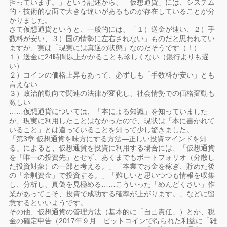
担っています。」という記述から、「仮想通貨」には、システム
的・技術的な面で大きな違いがあるものが存在していることが分
かりました。
さて仮想通貨というと、一般的には、「１）送金が速い、２）手
数料が安い、３）国の情勢に左右されない」ものだと思われてい
ますが、実は「現実には真逆の状態」なのだそうです（！）
１）送金に24時間以上かかることも珍しくない（銀行よりも遅
い）
２）コインの価格上昇もあって、必ずしも「手数料が安い」とも
言えない
３）政治的動向で関連の法律が変化し、社会情勢での価格変動も
激しい
……仮想通貨については、「本による知識」を知っていました
が、現実に利用したことはなかったので、現状は「本に書かれて
いること」とは違っていることを知って少し驚きました。
「第3章 仮想通貨を味方にする方法―正しい投資マインドを知
る」によると、仮想通貨を投資に利用する場合には、「仮想通貨
を「唯一の投資先」とせず、あくまでもポートフォリオ（分散し
た投資対象）の一部と考える。」「本業でお金を稼ぎ、貯めた後
の「余剰資金」で投資する。」「難しいと思いつつも情報を収集
し、分析し、真偽を見極める……こういった「めんどくさい」作
業があってこそ、投資で成功する確率が上がります。」などに留
意するといいようです。
その他、仮想通貨の管理方法（基本的に「自己責任」）とか、税
金の確定申告（2017年９月 ビットコインで得られた利益に「雑