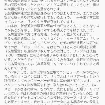
多額の仮想通貨を流出させてしまったコインチェックなどの取引
所の問題が発生したとたん、どんどん暴落してしまうなど、価格
の大幅な変動っぷりにも驚かされます。
仮想通貨関連の法整備は進められつつはありますが、まだまだ不
安定な取引所や詐欺が横行してもいるようで、「手を出す前に知
っておくべき」リスクや不安が存在しています。
この本は、仮想通貨の概要や可能性の紹介とともに、どんなリス
クがあるかを示し、投資に対する心構えまでを踏まえた上で、
「仮想通貨を味方にする方法」をやさしく教えてくれます。
主要な仮想通貨には、「ビットコイン」「イーサリアム」「リッ
プル」があり、このうち「リップル」が他の仮想通貨と決定的に
違うのは、「ビットコイン」をはじめ、ほとんどの通貨が資産
（仮想通貨）を直接やり取りするのに対して、リップルは債務
（IOU：借用書）に相当するモノをやり取りするしくみになって
いることだそうです（リップルのしくみ自体が、銀行間で行われ
ている送金のしくみ（為替取引）をモデルにつくられていると考
えられています）。
「P2Pを介して、基本は平等な立場でコンピューターがつながっ
ているビットコインに対して、リップルは「バリデータ」という
評価者としての上位サーバーが世界に30台ほど存在します。この
バリデータの７割が承認すれば、取引はOKということで、その
スピードがまさに瞬時、なのです。先にもお話した通り、リップ
ルはIOUと呼ばれる債務の付け替え作業を行っているために、資
産を動かすビットコインのような複雑なプルーフ・オブ・ワーク
を必要としません。代わりにバリデータによる承認がその役割を