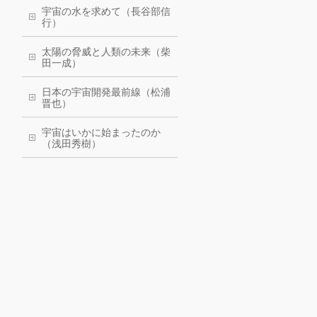
宇宙の水を求めて（長谷部信
行）
太陽の脅威と人類の未来（柴
田一成）
日本の宇宙開発最前線（松浦
晋也）
宇宙はいかに始まったのか
（浅田秀樹）