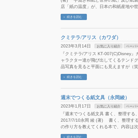
(著) 「手漉き和紙と世界の紙」及び紙製
店「紙の温度」が、日本の和紙産地や世
続きを読む
クミテラ/アリス（カワダ）
2023年3月14日
お気に入り紹介
ペーパ
『クミテラ/アリス KT-007(C)Disn
ャラクター達が飛び出してくるテンド
品写真を見ると平面にも見えますが（笑
続きを読む
週末でつくる紙文具（永岡綾）
2023年1月17日
お気に入り紹介
ペーパ
『週末でつくる紙文具 書く、整理する、
2017/7/10永岡 綾 (著) 書く、
の作り方を教えてくれる本で、内容は次
続きを読む