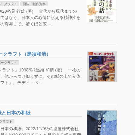
パークラフト
画法・創作資料
/28朽見 行雄 (著) 古代から現代までの
ノではなく、日本人の心情に訴える精神性を
の寄与まで、驚くほど広 …
パークラフト（黒須和清）
パークラフト
フト』1998/6/1黒須 和清 (著) 一枚の
ず、他からつけ加えずに、その紙の上で立体
フト」。テディ・ベ …
紙と日本の和紙
クラフト
の和紙』2022/11/9紙の温度株式会社