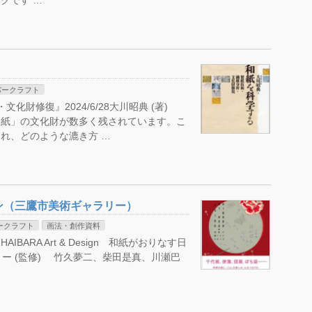
クです …
パークラフト
化財修復』2024/6/28大川昭典 (著)
「紙」の文化財が数多く残されています。こ
れ、どのような漉き方 …
ン（三鷹市美術ギャラリー）
ークラフト
画法・創作資料
ARA Art & Design 和紙がおりなす日
ラリー (監修) 竹久夢二、柴田是真、川瀬巴