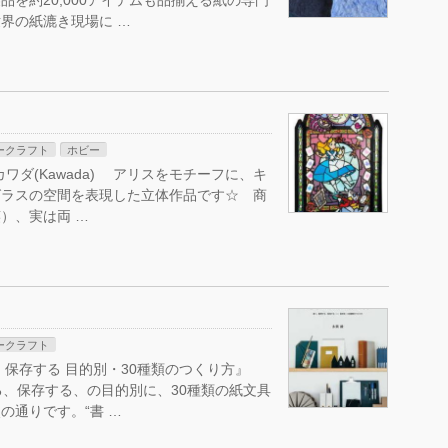
品を約20,000アイテムも品揃える紙の専門
界の紙漉き現場に …
ークラフト
ホビー
ey』カワダ(Kawada) アリスをモチーフに、キ
グラスの空間を表現した立体作品です☆ 商
）、実は両 …
ークラフト
保存する 目的別・30種類のつくり方』
整理する、保存する、の目的別に、30種類の紙文具
の通りです。“書 …