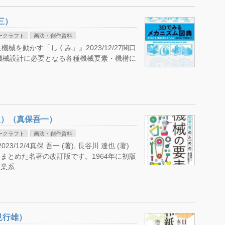
三）
ークラフト
画法・創作資料
機械を動かす「しくみ」』2023/12/27関口
編集) 機械設計に必要となる各種機械要素・機構に
版）（真保吾一）
ークラフト
画法・創作資料
/12/4真保 吾一 (著), 長谷川 達也 (著)
とめた名著の改訂版です。1964年に初版
業系 …
見行雄）