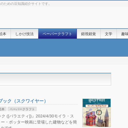
きのための豆知識紹介サイトです。
絵本
しかけ技法
ペーパークラフト
錯視錯覚
文学
趣
ブック（スクワイヤー）
絵本
ペーパークラフト
[バラエティ])』2024/4/30モイラ・ス
) ハリー・ポッター映画に登場した建物などを簡