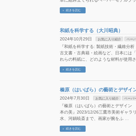
単に組み立てられるペーパーモデルブッ
続きを読む
和紙を科学する（大川昭典）
2024年10月29日
お気に入り紹介
ペー
『和紙を科学する: 製紙技術・繊維分析・文
古文書・古典籍・絵画など、日本には
れらの料紙に、どのような材料が使用さ
続きを読む
榛原（はいばら）の藝術とデザイ
2024年7月30日
お気に入り紹介
ペーパ
『榛原（はいばら）の藝術とデザイン HAIB
本の美』2023/12/26三鷹市美術ギャ
水、河鍋暁斎まで、画家が腕をふ …
続きを読む