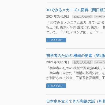
3Dでみるメカニズム図典（関口相
2024年3月19日
お気に入り紹介
ペーパ
『3Dでみるメカニズム図典: 見てわかる,
相三 (著, 編集), 平野 重雄 (著, 
ついて、「3Dモデリング図」と「2 …
続きを読む
初学者のための 機械の要素（第4
2024年3月19日
お気に入り紹介
ペーパ
『初学者のための 機械の要素(第4版)』2023
初学者に向けた「機構の基礎知識」をま
が刊行されて以来、工業系教育機関、工
続きを読む
日本史を支えてきた和紙の話（朽