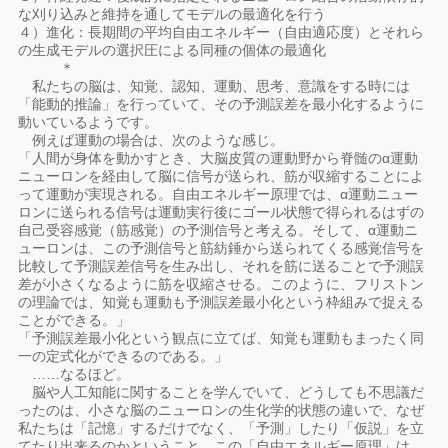
な刈り込みと維持を通してモデルの最適化を行う
４）進化：長期間の平均自由エネルギー（自由適応度）とそれら
の生成モデルの選択圧による同種の個体の最適化
＊
私たちの脳は、知覚、認知、運動、思考、意識をする時には
「能動的推論」を行っていて、その予測誤差を最小化するように
動いているようです。
例えば運動の場合は、次のような感じ。
「人間が身体を動かすとき、大脳皮質の運動野から脊髄のα運動
ニューロンを経由して脳に信号が送られ、筋が収縮することによ
って運動が実現される。自由エネルギー原理では、α運動ニュー
ロンに送られる信号は運動実行後にゴール状態で得られるはずの
自己受容感覚（筋感覚）の予測信号と考える。そして、α運動ニ
ューロンは、この予測信号と筋紡錘から送られてくる感覚信号を
比較して予測誤差信号を生み出し、それを筋に送ることで予測誤
差が小さくなるように筋を収縮させる。このように、フリストン
の理論では、知覚も運動も予測誤差最小化という枠組みで捉える
ことができる。」
「予測誤差最小化という観点に立てば、知覚も運動もまったく同
一の定式化ができるのである。」
……なるほど。
脳や人工知能に関することを学んでいて、どうしても不思議だ
ったのは、小さな脳のニューロンの生化学的状態の違いで、なぜ
私たちは「記憶」するだけでなく、「予測」したり「仮説」を立
てたり出来るのかということ。この「自由エネルギー原理」は、