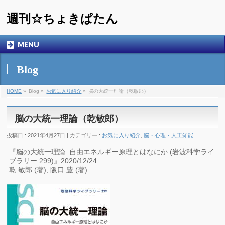
週刊☆ちょきぱたん
MENU
Blog
HOME
»
Blog »
お気に入り紹介
»
脳の大統一理論（乾敏郎）
脳の大統一理論（乾敏郎）
投稿日 : 2021年4月27日 | カテゴリー :
お気に入り紹介
,
脳・心理・人工知能
『脳の大統一理論: 自由エネルギー原理とはなにか (岩波科学ライ
ブラリー 299)』2020/12/24
乾 敏郎 (著), 阪口 豊 (著)