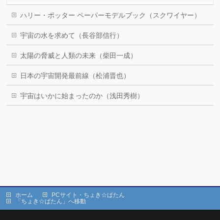
ハリー・ポッター ペーパーモデルブック（スクワイヤー）
宇宙の水を求めて（長谷部信行）
太陽の脅威と人類の未来（柴田一成）
日本の宇宙開発最前線（松浦晋也）
宇宙はいかに始まったのか（浅田秀樹）
ホーム
PCサイト・ちょき☆ぱたん
「ちょき☆ぱたん」へ移動