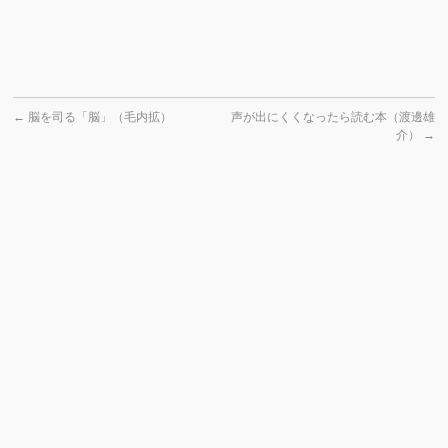
←
脳を司る「脳」（毛内拡）
声が出にくくなったら読む本（渡邊雄
介）
→