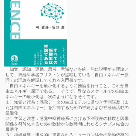
知覚、認知、運動、思考、意識などを統一的に説明する理論と
して、神経科学者フリストンが提唱している「自由エネルギー原
理」の理論を解説してくれる入門書です。
「自由エネルギーを最小化するように推論を行うこと、これが自
由エネルギー原理である。」そうで、異なるスケールでの自由エ
ネルギーの最小化は、次のようになるそうです。
１）知覚と行為：感覚データの生成モデルに基づき予測誤差（ま
たは自由エネルギー）を抑制するための神経および神経筋活動の
最適化
２）学習と注意：感覚中枢神経系における予測誤差の精度と因果
関係を符号化するための数秒から数時間にわたるシナプス結合の
最適化
３）神経発達：後成的に指定されるニューロン結合の活動依存的