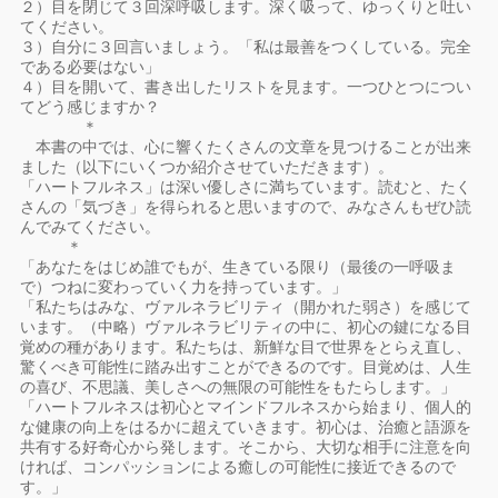
２）目を閉じて３回深呼吸します。深く吸って、ゆっくりと吐い
てください。
３）自分に３回言いましょう。「私は最善をつくしている。完全
である必要はない」
４）目を開いて、書き出したリストを見ます。一つひとつについ
てどう感じますか？
＊
本書の中では、心に響くたくさんの文章を見つけることが出来
ました（以下にいくつか紹介させていただきます）。
「ハートフルネス」は深い優しさに満ちています。読むと、たく
さんの「気づき」を得られると思いますので、みなさんもぜひ読
んでみてください。
＊
「あなたをはじめ誰でもが、生きている限り（最後の一呼吸ま
で）つねに変わっていく力を持っています。」
「私たちはみな、ヴァルネラビリティ（開かれた弱さ）を感じて
います。（中略）ヴァルネラビリティの中に、初心の鍵になる目
覚めの種があります。私たちは、新鮮な目で世界をとらえ直し、
驚くべき可能性に踏み出すことができるのです。目覚めは、人生
の喜び、不思議、美しさへの無限の可能性をもたらします。」
「ハートフルネスは初心とマインドフルネスから始まり、個人的
な健康の向上をはるかに超えていきます。初心は、治癒と語源を
共有する好奇心から発します。そこから、大切な相手に注意を向
ければ、コンパッションによる癒しの可能性に接近できるので
す。」