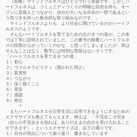
「（前略）マインドフルネスはひとりで行う実践です。しかしハ
ートフルネスは、コミュニティづくりの明確な目的を持ち、オー
プンに直接人とつながり、自分が大いなる存在の一部であるとい
う気づきを持った集合的な取り組みなのです。」
マインドフルネスよりも、より社会に開けているのがハートフ
ルネスのようです。
そんなハートフルネスを育てるための次の８つの道が、この本
では丁寧に説明されていました。この番号の順番にハートフルネ
スの段階が上がっていくのかな、と思ってしまいましたが、実は
そんなことはなく、数字には特別な意味はないそうです。
「ハートフルネスを育てる８つの道」
１）初心
２）ヴァルネラビリティ（開かれた弱さ）
３）真実性
４）つながり
５）深く聴くこと
６）受容
７）感謝
８）奉仕
＊
またハートフルネスを日常生活に応用できるようにするための
エクササイズも教えてもらえます。例えば、「不完全こそ完全
（自らの不完全さを知れば、ありのままの自分を受け入れること
ができます）」というエクササイズは、以下の通りです。
１）自分の弱点について振り返り、書き出しています