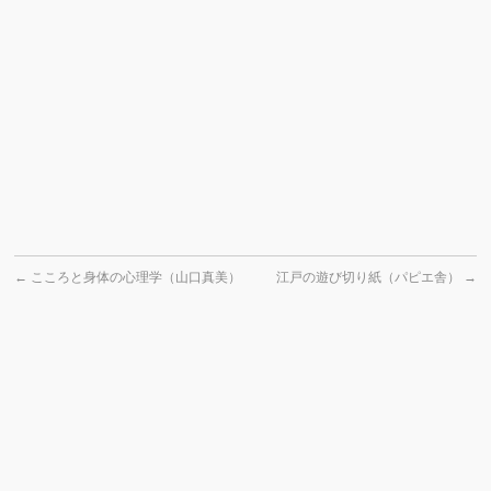
←
こころと身体の心理学（山口真美）
江戸の遊び切り紙（パピエ舎）
→