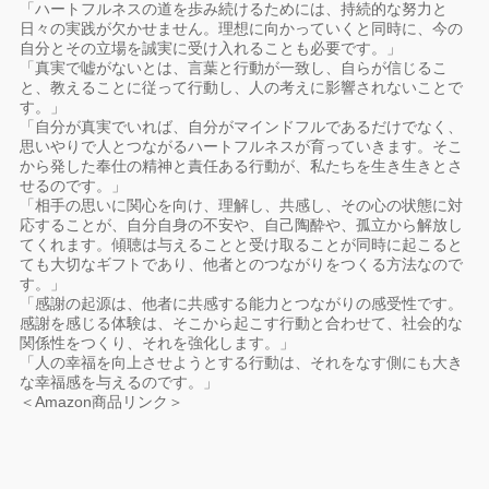
「ハートフルネスの道を歩み続けるためには、持続的な努力と
日々の実践が欠かせません。理想に向かっていくと同時に、今の
自分とその立場を誠実に受け入れることも必要です。」
「真実で嘘がないとは、言葉と行動が一致し、自らが信じるこ
と、教えることに従って行動し、人の考えに影響されないことで
す。」
「自分が真実でいれば、自分がマインドフルであるだけでなく、
思いやりで人とつながるハートフルネスが育っていきます。そこ
から発した奉仕の精神と責任ある行動が、私たちを生き生きとさ
せるのです。」
「相手の思いに関心を向け、理解し、共感し、その心の状態に対
応することが、自分自身の不安や、自己陶酔や、孤立から解放し
てくれます。傾聴は与えることと受け取ることが同時に起こると
ても大切なギフトであり、他者とのつながりをつくる方法なので
す。」
「感謝の起源は、他者に共感する能力とつながりの感受性です。
感謝を感じる体験は、そこから起こす行動と合わせて、社会的な
関係性をつくり、それを強化します。」
「人の幸福を向上させようとする行動は、それをなす側にも大き
な幸福感を与えるのです。」
＜Amazon商品リンク＞