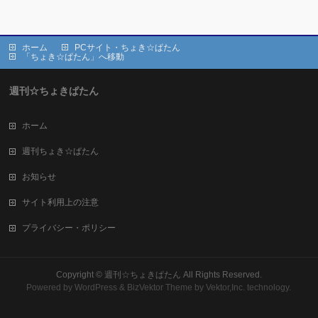
ホーム
PCサイト・ちょき☆ぱたん
「ちょき☆ぱたん」へ移動
週刊☆ちょきぱたん
ホーム
週刊ちょき☆ぱたん
お知らせ
サイト利用上の注意
プライバシー・ポリシー
Copyright ©
週刊☆ちょきぱたん
All Rights Reserved.
Powered by
WordPress
&
BizVektor Theme
by Vektor,Inc. technology.