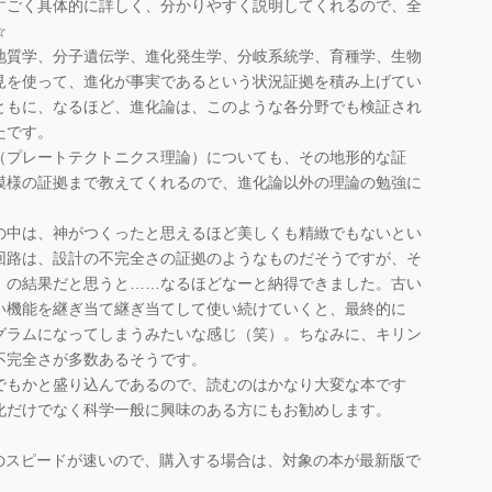
すごく具体的に詳しく、分かりやすく説明してくれるので、全
☆
質学、分子遺伝学、進化発生学、分岐系統学、育種学、生物
見を使って、進化が事実であるという状況証拠を積み上げてい
ともに、なるほど、進化論は、このような各分野でも検証され
たです。
プレートテクトニクス理論）についても、その地形的な証
模様の証拠まで教えてくれるので、進化論以外の理論の勉強に
中は、神がつくったと思えるほど美しくも精緻でもないとい
回路は、設計の不完全さの証拠のようなものだそうですが、そ
」の結果だと思うと……なるほどなーと納得できました。古い
い機能を継ぎ当て継ぎ当てして使い続けていくと、最終的に
グラムになってしまうみたいな感じ（笑）。ちなみに、キリン
不完全さが多数あるそうです。
もかと盛り込んであるので、読むのはかなり大変な本です
化だけでなく科学一般に興味のある方にもお勧めします。
のスピードが速いので、購入する場合は、対象の本が最新版で