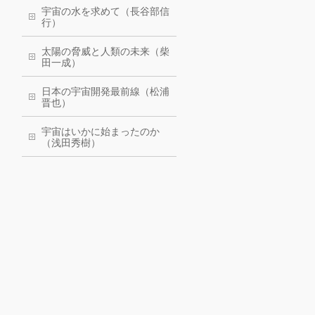
宇宙の水を求めて（長谷部信
行）
太陽の脅威と人類の未来（柴
田一成）
日本の宇宙開発最前線（松浦
晋也）
宇宙はいかに始まったのか
（浅田秀樹）