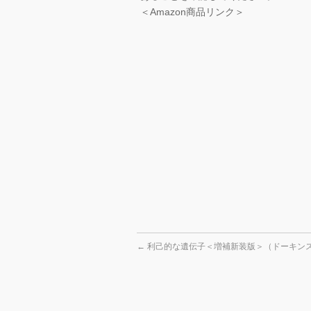
＜Amazon商品リンク＞
←
利己的な遺伝子＜増補新装版＞（ドーキン