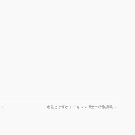
ス）
進化とは何か:ドーキンス博士の特別講義
→