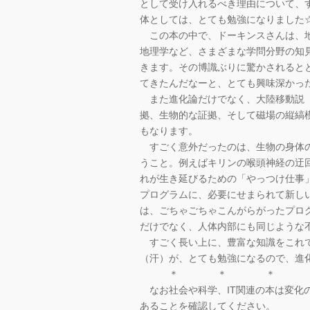
として受け入れるべき理由について、
体としては、とても勉強になりました
この本の中で、ドーキンスさんは、地
地理学など、さまざまな学問分野の知
きます。その博識ぶりに驚かされると
てきたんだなーと、とても興味深かっ
また進化論だけでなく、大陸移動説（
拠、生物的な証拠、そして磁場の縦縞
もなります。
すごく意外だったのは、生物の身体の
うこと。例えばキリンの喉頭神経の迂
れが生き延びるための「やっつけ仕事
プログラムに、必要にせまられて新し
は、ごちゃごちゃこんがらがったプロ
だけでなく、人体内部にも同じような
すごく長い上に、豊富な知識をこれで
（汗）が、とても勉強になるので、進
＊ ＊ ＊
なお社会や科学、IT関連の本は変化
あることを確認してください。