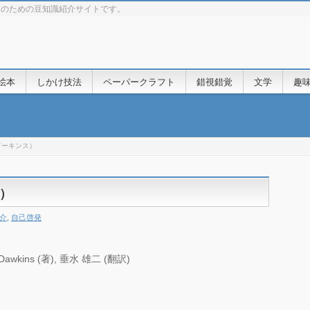
きのための豆知識紹介サイトです。
絵本
しかけ技法
ペーパークラフト
錯視錯覚
文学
趣
ドーキンス）
）
介
,
自己啓発
wkins (著), 垂水 雄二 (翻訳)