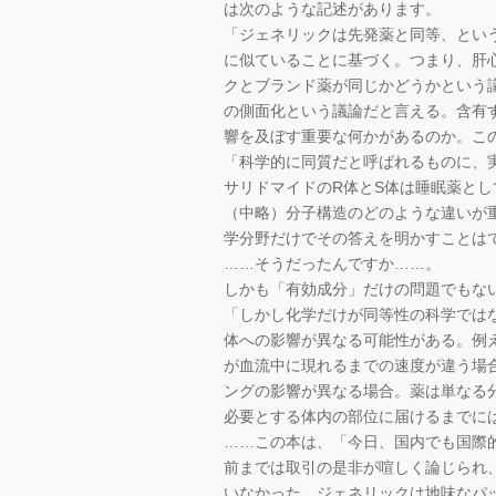
は次のような記述があります。
「ジェネリックは先発薬と同等、とい
に似ていることに基づく。つまり、肝
クとブランド薬が同じかどうかという
の側面化という議論だと言える。含有
響を及ぼす重要な何かがあるのか。こ
「科学的に同質だと呼ばれるものに、
サリドマイドのR体とS体は睡眠薬と
（中略）分子構造のどのような違いが
学分野だけでその答えを明かすことは
……そうだったんですか……。
しかも「有効成分」だけの問題でもな
「しかし化学だけが同等性の科学では
体への影響が異なる可能性がある。例
が血流中に現れるまでの速度が違う場
ングの影響が異なる場合。薬は単なる
必要とする体内の部位に届けるまでに
……この本は、「今日、国内でも国際
前までは取引の是非が喧しく論じられ
いなかった。ジェネリックは地味なパ