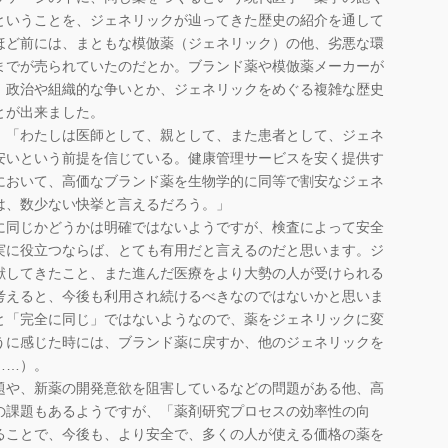
ということを、ジェネリックが辿ってきた歴史の紹介を通して
ほど前には、まともな模倣薬（ジェネリック）の他、劣悪な環
までが売られていたのだとか。ブランド薬や模倣薬メーカーが
、政治や組織的な争いとか、ジェネリックをめぐる複雑な歴史
とが出来ました。
。「わたしは医師として、親として、また患者として、ジェネ
安いという前提を信じている。健康管理サービスを安く提供す
において、高価なブランド薬を生物学的に同等で割安なジェネ
は、数少ない快挙と言えるだろう。」
に同じかどうかは明確ではないようですが、検査によって安全
実に役立つならば、とても有用だと言えるのだと思います。ジ
献してきたこと、また進んだ医療をより大勢の人が受けられる
考えると、今後も利用され続けるべきなのではないかと思いま
と「完全に同じ」ではないようなので、薬をジェネリックに変
うに感じた時には、ブランド薬に戻すか、他のジェネリックを
……）。
題や、新薬の開発意欲を阻害しているなどの問題がある他、高
の課題もあるようですが、「薬剤研究プロセスの効率性の向
ることで、今後も、より安全で、多くの人が使える価格の薬を