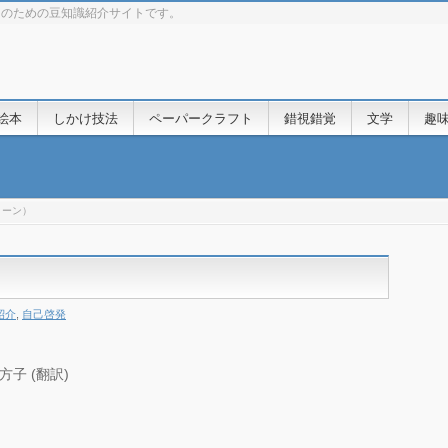
きのための豆知識紹介サイトです。
絵本
しかけ技法
ペーパークラフト
錯視錯覚
文学
趣
リーン）
紹介
,
自己啓発
方子 (翻訳)