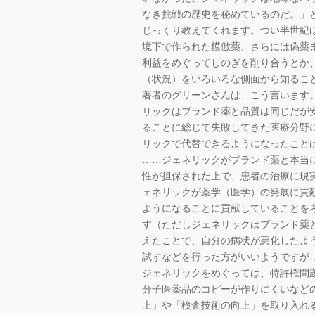
なき挑戦の歴史を秘めているのだ。」
じっくり教えてくれます。つい半世紀
境下で作られた模倣薬、さらには偽薬
利益をめぐってしのぎを削り合うとか
（状況）をいろいろな側面から知るこ
著者のグリーンさんは、こう言います
リックはブランド薬と品質は同じだが
ることに総じて失敗してきた医療分野
リックで代替できるようになったこと
……ジェネリックがブランド薬と本当
性が担保された上で、患者の治療に現
ェネリックが薬学（医学）の発展に貢
ようになることに貢献していることを
す（ただしジェネリックはブランド薬
えたことで、自分の病状が悪化したよ
試すなどを行った方がいいようですが
ジェネリックをめぐっては、特許権問
分子医薬品のコピーが作りにくいなど
上」や「検査技術の向上」を取り入れ