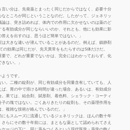
う言い分は、先発薬とまったく同じだからではなく、必要十分
心なところが同じということなのだ。したがって、ジェネリッ
議論は、突き詰めれば、体内での作用に欠かせないのは薬のど
する有効成分が同じならいいのか、それとも、他にも効果に影
の答えを出すのは、思うほど簡単ではない。」
実は大きな違いが潜んでいることがあるのだ。例えば、鎮静剤
しての効果は同じだが、先天異常をもたらすのはS体だけだ。
重要で、どれが重要でないかは、完全にはわかっておらず、化
できない。」
いようです。
ない。二種の錠剤が、同じ有効成分を同量含有していても、人
えば、胃の中で溶ける時間が違った場合、あるいは、有効成分
合。果ては、結合剤、賦形剤、着色料、シェラック・コーティ
分子の塊ではない。ごくありきたりの錠剤も、その薬理作用を
は、複雑な技術が絡んでいるのだ。」
的にもスムーズに流通しているジェネリックは、ほんの数十年
、さらにその数十年前には、まともな薬として認められてさえ
ッケージの下に、同じ薬をつくるという現代医学・薬学の飽く