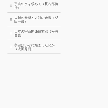
宇宙の水を求めて（長谷部信
行）
太陽の脅威と人類の未来（柴
田一成）
日本の宇宙開発最前線（松浦
晋也）
宇宙はいかに始まったのか
（浅田秀樹）