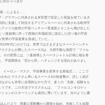
こに向かうべきか
革新」によると……
プ・グラマンに代表される米官需で安定した収益を得ている大
策的に支援して対抗するアリアンスペースに代表される欧州宇
たアメリカ政府の宇宙ベンチャー育成策とそこから飛び出した
結とソ連崩壊に伴って西側の市場経済に流出した旧ソ連の宇宙
が世界の宇宙産業を形成していた。」
2010年代にかけては、世界ではさまざまなスペースベンチャ
マスクさんが興したスペースXは、大胆不敵な発想で「ファル
す。その背景には、ソ連崩壊とスペースシャトル計画に端を発
た、宇宙開発を「官から民」へチェンジする流れがありまし
 イーロン・マスク、宇宙事業を変革する異端児」。ここで
つかれたマスクさん率いるスペースXの快進撃が、詳しく紹介
的ながらも非常に合理的なやり方で、多くの「失敗」経験をも
ようです。この方法でマスクさんは、「ファルコン９ロケッ
ーションのスターリンクも成功に導いています。次のように書
り込んだ上で、簡素な実験機から開発を始め、失敗しても短期