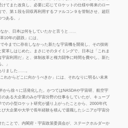
受けてまた改良し、必要に応じてロケットの仕様や将来のロー
方で、第１段を回収再利用するファルコン９を管制させ、超巨
つつある。」
なか、日本は何をしていたかと言うと……
革10年の蹉跌」には、
発で今までに存在しなかった新たな宇宙機を開発し、その技術
と変革しはじめた。まさにそのタイミングで、日本は「これま
は宇宙利用だ」と、体制改革と権力闘争に時間を費やし、新た
る。」
ありました……。
これからどこに向かうべきか」には、それなりに明るい未来
後半から徐々に活発化した。かつてはNASDAや宇宙研、航空宇
引のある大企業のみが宇宙分野の仕事をしていたが、キューブ
での小型ロケット研究が盛り上がったことから、2000年代
よび大企業や大学で長年経験を積んで退職したシニアが宇宙分
けたことで、内閣府・宇宙政策委員会が、ステークホルダーか