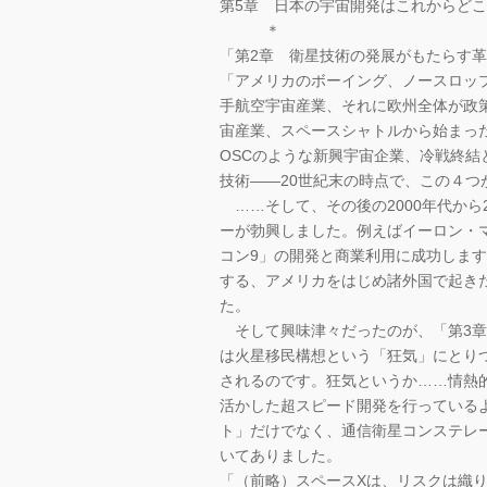
第5章 日本の宇宙開発はこれからど
＊
「第2章 衛星技術の発展がもたらす
「アメリカのボーイング、ノースロッ
手航空宇宙産業、それに欧州全体が政
宙産業、スペースシャトルから始まっ
OSCのような新興宇宙企業、冷戦終
技術――20世紀末の時点で、この４つ
……そして、その後の2000年代から
ーが勃興しました。例えばイーロン・
コン9」の開発と商業利用に成功しま
する、アメリカをはじめ諸外国で起き
た。
そして興味津々だったのが、「第3章
は火星移民構想という「狂気」にとり
されるのです。狂気というか……情熱
活かした超スピード開発を行っている
ト」だけでなく、通信衛星コンステレ
いてありました。
「（前略）スペースXは、リスクは織