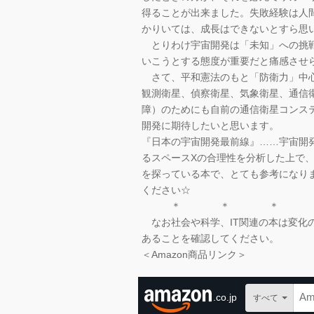
得ることが出来ました。失敗経験は人
かりいては、成長はできないとすら思
とりわけ宇宙開発は「未知」への挑戦
いこうとする態度が重要だと痛感させ
さて、平和憲法のもと「防衛力」中心
観測衛星、偵察衛星、気象衛星、通信
障）のためにも自前の通信衛星コンス
開発に期待したいと思います。
『日本の宇宙開発最前線』……宇宙開
るスペースXの合理性を分析した上で
を探っている本で、とても参考になり
ください☆
＊ ＊ ＊
なお社会や科学、IT関連の本は変化
あることを確認してください。
＜Amazon商品リンク＞