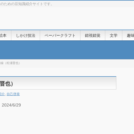
きのための豆知識紹介サイトです。
絵本
しかけ技法
ペーパークラフト
錯視錯覚
文学
趣
前線（松浦晋也）
晋也）
紹介
,
自己啓発
24/6/29