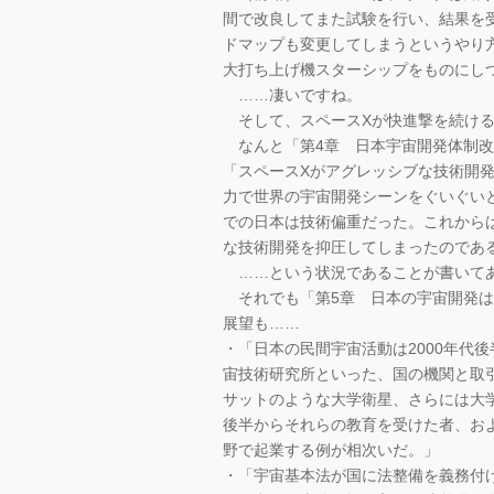
間で改良してまた試験を行い、結果を
ドマップも変更してしまうというやり
大打ち上げ機スターシップをものにし
……凄いですね。
そして、スペースXが快進撃を続ける
なんと「第4章 日本宇宙開発体制改
「スペースXがアグレッシブな技術開
力で世界の宇宙開発シーンをぐいぐい
での日本は技術偏重だった。これから
な技術開発を抑圧してしまったのであ
……という状況であることが書いて
それでも「第5章 日本の宇宙開発は
展望も……
・「日本の民間宇宙活動は2000年代
宙技術研究所といった、国の機関と取
サットのような大学衛星、さらには大学
後半からそれらの教育を受けた者、お
野で起業する例が相次いだ。」
・「宇宙基本法が国に法整備を義務付