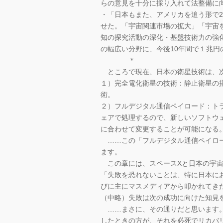
らの意見を十分に採り入れて法整備に
・「日本もまた、アメリカを追う形で2
せた。「宇宙関連市場の拡大」「宇宙
知の探究活動の深化・基盤技術力の強
の幅広い分野に、今後10年間で１兆円
＊
ところで現在、日本の衛星技術は、次
１）完全電化衛星の技術：静止衛星の
術。
２）フルデジタル通信ペイロード：ト
ェアで処理するので、新しいソフトウ
に合わせて変更することが可能になる
……この「フルデジタル通信ペイロー
ます。
この章には、スペースXと日本の宇宙
「失敗を恐れないことは、特に日本に
びに主にマスメディアから叩かれてき
（中略）失敗は次の成功に向けた知見
……まさに、その通りだと思います。
したときの方が、それを必死でリカバ