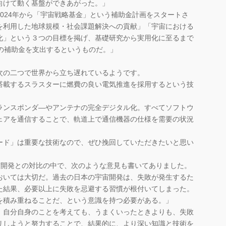
向けて動く基盤ができあがった。」
024年から「宇宙戦略基金」という補助金計画をスタートさ
を利用した地球規模・社会課題解決への貢献」「宇宙における
化」という３つの目標を掲げ、基礎研究から実用化に至るまで
の補助金を支出するというものだ。」
の二つで世界から立ち遅れているようです。
搭載するスラスターに燃費の良い電気推進を採用するという技
ランスポンダ―やアンテナの完全デジタル化。すべてソフトウ
ェアを通信することで、軌道上で通信機器の仕様を需要の状況
。
ド」は重要な技術なので、ぜひ挽回していただきたいと思い
開発との対比の中で、次のような意見も書いてありました。
おいては大切だ。過去の日本の宇宙開発は、失敗が発生するた
た結果、必要以上に失敗を忌避する習慣が根付いてしまった。
を積み重ねることだ、という意識を持つ必要がある。」
自分自身のことを考えても、うまくいったときよりも、失敗
リしようと努力することで、結果的に、より深い知識と技術を