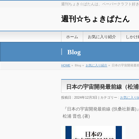
週刊ちょき☆ぱたんは、ペーパークラフト好
週刊☆ちょきぱたん
ホーム
お気に入り紹介
しかけ
Blog
HOME
»
Blog »
お気に入り紹介
»
日本の宇宙開発最
日本の宇宙開発最前線（松浦
投稿日 : 2024年12月3日 | カテゴリー :
お気に入り
『日本の宇宙開発最前線 (扶桑社新書)』20
松浦 晋也 (著)