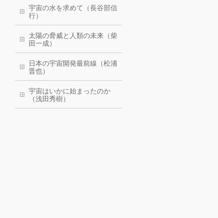
宇宙の水を求めて（長谷部信
行）
太陽の脅威と人類の未来（柴
田一成）
日本の宇宙開発最前線（松浦
晋也）
宇宙はいかに始まったのか
（浅田秀樹）