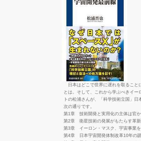
日本はどこで世界に遅れを取ることに
とは。そして、これから学ぶべきイー
トの松浦さんが、「科学技術立国」日
次の通りです。
第1章 技術開発と実用化の主体は官
第2章 衛星技術の発展がもたらす革新
第3章 イーロン・マスク、宇宙事業
第4章 日本宇宙開発体制改革10年の