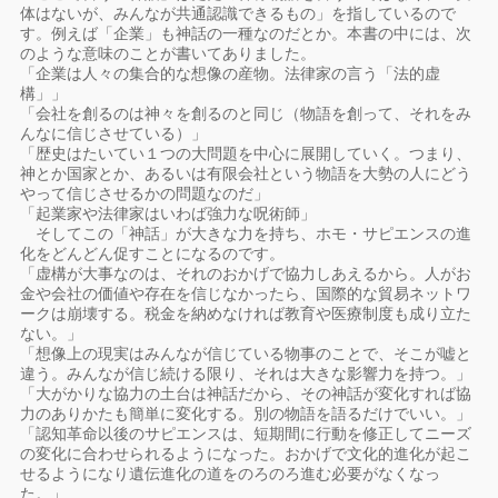
体はないが、みんなが共通認識できるもの」を指しているので
す。例えば「企業」も神話の一種なのだとか。本書の中には、次
のような意味のことが書いてありました。
「企業は人々の集合的な想像の産物。法律家の言う「法的虚
構」」
「会社を創るのは神々を創るのと同じ（物語を創って、それをみ
んなに信じさせている）」
「歴史はたいてい１つの大問題を中心に展開していく。つまり、
神とか国家とか、あるいは有限会社という物語を大勢の人にどう
やって信じさせるかの問題なのだ」
「起業家や法律家はいわば強力な呪術師」
そしてこの「神話」が大きな力を持ち、ホモ・サピエンスの進
化をどんどん促すことになるのです。
「虚構が大事なのは、それのおかげで協力しあえるから。人がお
金や会社の価値や存在を信じなかったら、国際的な貿易ネットワ
ークは崩壊する。税金を納めなければ教育や医療制度も成り立た
ない。」
「想像上の現実はみんなが信じている物事のことで、そこが嘘と
違う。みんなが信じ続ける限り、それは大きな影響力を持つ。」
「大がかりな協力の土台は神話だから、その神話が変化すれば協
力のありかたも簡単に変化する。別の物語を語るだけでいい。」
「認知革命以後のサピエンスは、短期間に行動を修正してニーズ
の変化に合わせられるようになった。おかげで文化的進化が起こ
せるようになり遺伝進化の道をのろのろ進む必要がなくなっ
た。」