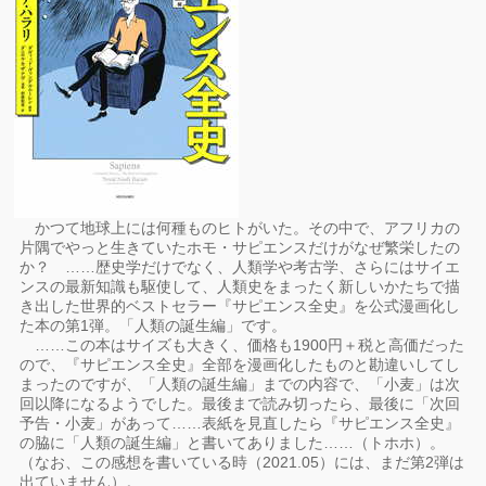
かつて地球上には何種ものヒトがいた。その中で、アフリカの
片隅でやっと生きていたホモ・サピエンスだけがなぜ繁栄したの
か？ ……歴史学だけでなく、人類学や考古学、さらにはサイエ
ンスの最新知識も駆使して、人類史をまったく新しいかたちで描
き出した世界的ベストセラー『サピエンス全史』を公式漫画化し
た本の第1弾。「人類の誕生編」です。
……この本はサイズも大きく、価格も1900円＋税と高価だった
ので、『サピエンス全史』全部を漫画化したものと勘違いしてし
まったのですが、「人類の誕生編」までの内容で、「小麦」は次
回以降になるようでした。最後まで読み切ったら、最後に「次回
予告・小麦」があって……表紙を見直したら『サピエンス全史』
の脇に「人類の誕生編」と書いてありました……（トホホ）。
（なお、この感想を書いている時（2021.05）には、まだ第2弾は
出ていません）。