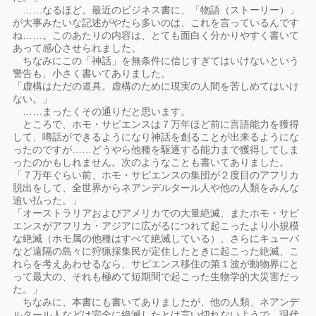
……なるほど。最近のビジネス書に、「物語（ストーリー）」
が大事みたいな記述がやたら多いのは、これを言っているんです
ね……。このあたりの内容は、とても面白く分かりやすく書いて
あって感心させられました。
ちなみにこの「神話」を無条件に信じすぎてはいけないという
警告も、小さく書いてありました。
「虚構はただの道具。虚構のために現実の人間を苦しめてはいけ
ない。」
……まったくその通りだと思います。
ところで、ホモ・サピエンスは７万年ほど前に言語能力を獲得
して、噂話ができるようになり神話を創ることが出来るようにな
ったのですが……どうやら他種を駆逐する能力まで獲得してしま
ったのかもしれません。次のようなことも書いてありました。
「７万年ぐらい前、ホモ・サピエンスの集団が２度目のアフリカ
脱出をして、全世界からネアンデルタール人や他の人類をみんな
追い払った。」
「オーストラリアおよびアメリカでの大量絶滅、またホモ・サピ
エンスがアフリカ・アジアに広がるにつれて起こったより小規模
な絶滅（ホモ属の他種はすべて絶滅している）、さらにキューバ
など遠隔の島々に狩猟採集民が定住したときに起こった絶滅、こ
れらを考えあわせるなら、サピエンス移住の第１波が動物界にと
って最大の、それも極めて短期間で起こった生物学的大災害だっ
た。」
ちなみに、本書にも書いてありましたが、他の人類、ネアンデ
ルタール人などは完全に絶滅したとは言い切れないようで、現代