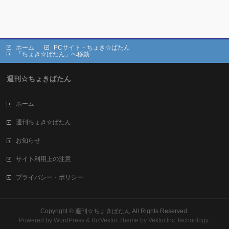
ホーム
PCサイト・ちょき☆ぱたん
「ちょき☆ぱたん」へ移動
週刊☆ちょきぱたん
ホーム
週刊ちょき☆ぱたん
お知らせ
サイト利用上の注意
プライバシー・ポリシー
Copyright ©
週刊☆ちょきぱたん
All Rights Reserved.
Powered by
WordPress
&
BizVektor Theme
by Vektor,Inc. technology.