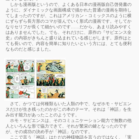
しかも漫画版というので、よくある日本の漫画版自己啓発書の
ように、ダイナミックな画面構成で描かれた普通の漫画を期待し
てしまったのですが、これはアメリカン・コミックスのように横
にずらずら長方形のコマが並んでいく形式の漫画です。そしてか
なりセリフが長くて細かいのです……だから、あまり読みやすく
はありませんでした。でも、それだけに、原作の『サピエンス全
史』の内容がきちんと盛り込まれている感じがします。原作はと
ても長いので、内容を簡単に知りたいという方には、とても便利
なものだと感じました。
さて、かつては何種類もいた人類の中で、なぜホモ・サピエン
スだけが生き残ったのかがこの本のテーマ。それは「神話」を生
み出す能力があったことのようです。
ホモ・サピエンスは、そのコミュニケーション能力で無数の他
人といろんな形で協力できて、それが繁栄の鍵となったのです
が、その成功の決め手が「神話」なのです。
ここで言う「神話」はただの神様物語を言うのではなく、「実