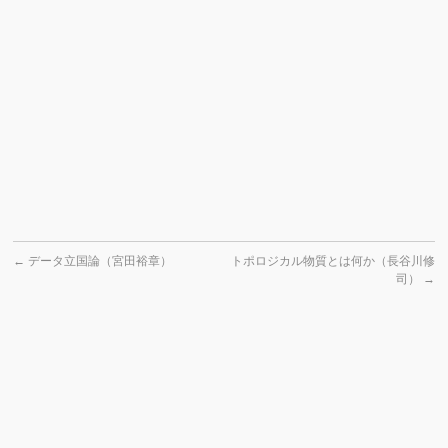
←
データ立国論（宮田裕章）
トポロジカル物質とは何か（長谷川修
司）
→