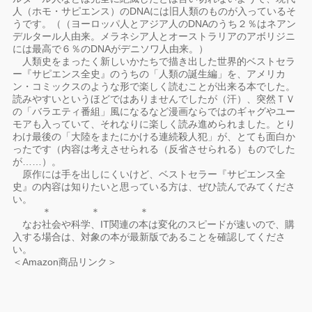
人（ホモ・サピエンス）のDNAには旧人類のものが入っているそ
うです。（（ヨーロッパ人とアジア人のDNAのうち２％はネアン
デルタール人由来。メラネシア人とオーストラリアのアボリジニ
には最高で６％のDNAがデニソワ人由来。）
人類史をまったく新しいかたちで描き出した世界的ベストセラ
ー『サピエンス全史』のうちの「人類の誕生編」を、アメリカ
ン・コミックスのような形で楽しく読むことが出来る本でした。
読みやすいというほどではありませんでしたが（汗）、突然ＴＶ
の「バラエティ番組」風になるなど漫画ならではのギャグやユー
モアも入っていて、それなりに楽しく読み進められました。とり
わけ最後の「大陸をまたにかける連続殺人犯」が、とても面白か
ったです（内容は考えさせられる（反省させられる）ものでした
が……）。
原作には手を出しにくいけど、ベストセラー『サピエンス全
史』の内容は知りたいと思っている方は、ぜひ読んでみてくださ
い。
＊ ＊ ＊
なお社会や科学、IT関連の本は変化のスピードが速いので、購
入する場合は、対象の本が最新版であることを確認してくださ
い。
＜Amazon商品リンク＞