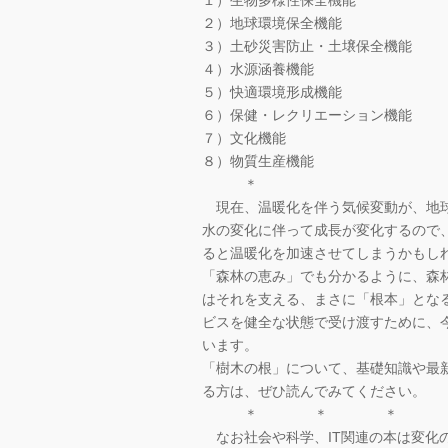
１）生物多様性保全機能
２）地球環境保全機能
３）土砂災害防止・土壌保全機能
４）水源涵養機能
５）快適環境形成機能
６）保健・レクリエーション機能
７）文化機能
８）物質生産機能
＊
現在、温暖化を伴う気候変動が、地球
水の変化に伴って成長が変化するので
ると温暖化を加速させてしまうかもし
「森林の恵み」でも分かるように、森
はそれを支える、まさに「根本」とな
ビスを健全な状態で受け渡すために、
います。
「樹木の根」について、基礎知識や最
る方は、ぜひ読んでみてください。
＊ ＊ ＊
なお社会や科学、IT関連の本は変化