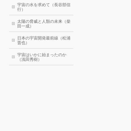
宇宙の水を求めて（長谷部信
行）
太陽の脅威と人類の未来（柴
田一成）
日本の宇宙開発最前線（松浦
晋也）
宇宙はいかに始まったのか
（浅田秀樹）