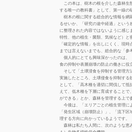
この本は、樹木の根を介した森林生態
する唯一の教科書」として、第一線の
樹木の根に関する総合的な情報を網羅
るせいか、「研究の途中経過」という
に整理された内容ではないように感じ
特性、他の植生・菌類、気候など）と
「確定的な情報」を出しにくく、現時
までは言えないまでも、総合的な「参
個人的にとても興味深かったのは、「
食の抑制や表層崩壊の防止の働きに役
そして「土壌浸食を抑制する管理方法
実施したところ、土壌侵食を抑制する
として、「高木種を適切に間伐して抵
えて、低木種を下層に育成することで
ができる」とか、森林を管理する上で
今後は、「エリアごとの植生管理によ
「発生区域（崩壊防止）」、「流下区
理する方向に向かっているようです。
森林は私たち人間に、次のような恵み