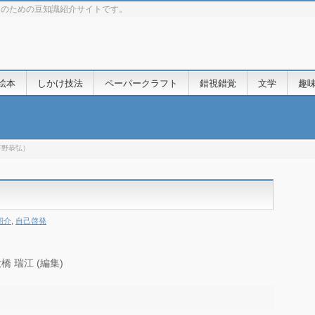
きのための豆知識紹介サイトです。
絵本
しかけ技法
ペーパークラフト
錯視錯覚
文学
趣
平野恭弘）
紹介
,
自己啓発
大橋 瑞江 (編集)