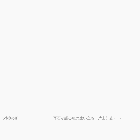
非対称の形
耳石が語る魚の生い立ち（片山知史）
→