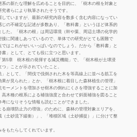
系の新たな理解を広めることを目的に、「樹木の根を対象と
研究者らにより執筆されたそうです。
していますが、最新の研究内容を数多く含む内容になってい
感じの不確定な記述が多数あり、「教科書」というほど体系的
ました。「樹木の根」は周辺環境（幹や葉、周辺土壌の化学的
密接に関連しあっているので、単体での研究がとても困難で
点ではこれがせいいっぱいなのでしょう。だから「教科書」と
考書」として、とても役に立つと思います。
第5章 樹木根の発揮する減災機能」で、「樹木根が土壌浸
立つ」ことが示されていたこと。
」として、「間伐で伐倒された木を等高線上に並べる筋工を
効果が見られた」とか、「樹木根に着目した森林植生の管理」
抗モーメントを増加させ樹木の倒れにくさを増強することに加
、高木種の根系による補強強度と合わせて斜面補強を図ること
参考になりそうな情報も読むことができました。
る崩壊防止力の増強」のために、森林の管理対象エリアを、
域（土砂流下緩衝）」、「堆積区域（土砂捕捉）」に分けて整
をもたらしてくれています。