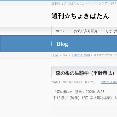
週刊ちょき☆ぱたんは、ペーパークラフト好
週刊☆ちょきぱたん
ホーム
お気に入り紹介
しかけ
Blog
HOME
»
Blog »
お気に入り紹介
»
森の根の生態学（
森の根の生態学（平野恭弘）
投稿日 : 2021年3月30日 | カテゴリー :
お気に入り
『森の根の生態学』2020/12/23
平野 恭弘 (編集), 野口 享太郎 (編集), 