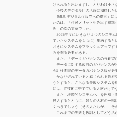
げられると思いますし、とりわけ小さ
今後のデジタル庁の活躍に期待した
「第8章 デジタル庁設立への提言」に
たのは、「住民メリット生み出す標準化を―Jap
氏」の次の文章でした。
「2025年度にいきなり１つのシステ
ていたシステムを１つに）集約すると
おきにシステムをブラッシュアップす
ろを探る必要がある。」
また、「データガバナンスの強化望む―
「データに対する政府のガバナンスが
会計検査院のデータガバナンス版が必
かなり遅れていると感じられる政府や
うとすると、さらなる失敗システムを
には、IT技術に秀でている人材だけで
また「段階的システム化」を円滑・着
投入するとともに、残りの人材の一部
くべきでしょう（その人たちが、「そ
これまでの失敗を教訓としてどう活か