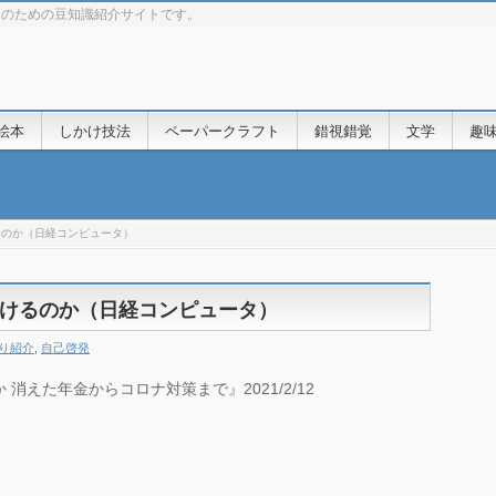
きのための豆知識紹介サイトです。
絵本
しかけ技法
ペーパークラフト
錯視錯覚
文学
趣
るのか（日経コンピュータ）
けるのか（日経コンピュータ）
り紹介
,
自己啓発
消えた年金からコロナ対策まで』2021/2/12