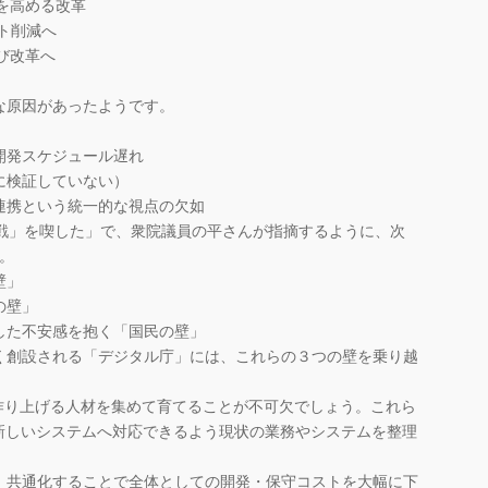
力を高める改革
スト削減へ
再び改革へ
な原因があったようです。
開発スケジュール遅れ
に検証していない）
連携という統一的な視点の欠如
敗戦」を喫した」で、衆院議員の平さんが指摘するように、次
す。
壁」
の壁」
した不安感を抱く「国民の壁」
創設される「デジタル庁」には、これらの３つの壁を乗り越
作り上げる人材を集めて育てることが不可欠でしょう。これら
、新しいシステムへ対応できるよう現状の業務やシステムを整理
共通化することで全体としての開発・保守コストを大幅に下