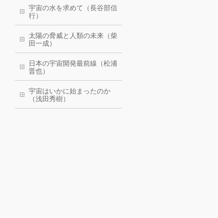
宇宙の水を求めて（長谷部信
行）
太陽の脅威と人類の未来（柴
田一成）
日本の宇宙開発最前線（松浦
晋也）
宇宙はいかに始まったのか
（浅田秀樹）