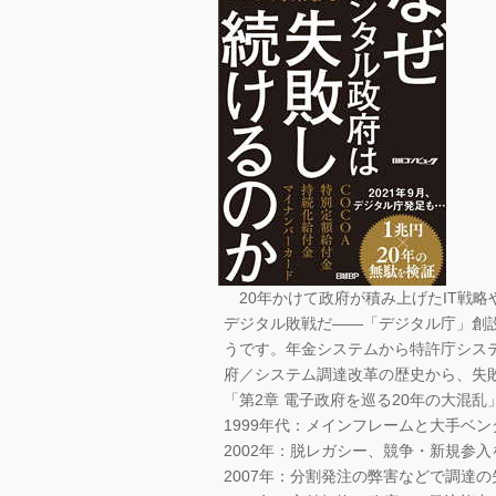
20年かけて政府が積み上げたIT戦略
デジタル敗戦だ――「デジタル庁」創
うです。年金システムから特許庁シス
府／システム調達改革の歴史から、失
「第2章 電子政府を巡る20年の大混
1999年代：メインフレームと大手ベ
2002年：脱レガシー、競争・新規参
2007年：分割発注の弊害などで調達