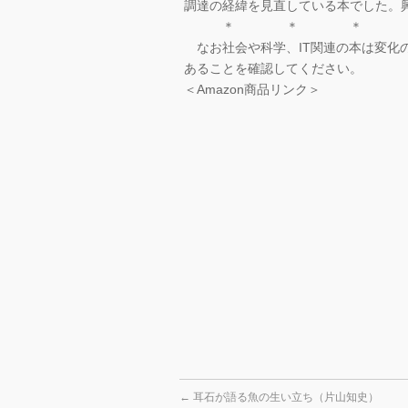
調達の経緯を見直している本でした。
＊ ＊ ＊
なお社会や科学、IT関連の本は変化
あることを確認してください。
＜Amazon商品リンク＞
←
耳石が語る魚の生い立ち（片山知史）