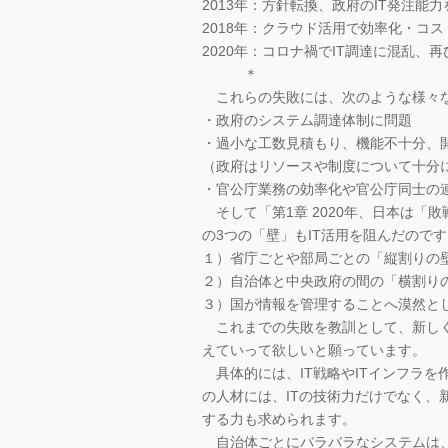
2013年：方針転換、政府のIT発注能
2018年：クラウド活用で効率化・コ
2020年：コロナ禍でIT調達に混乱、
＊
これらの失敗には、次のような様々
・政府のシステム調達体制に問題
・過小な工数見積もり、機能不十分、
（政府はリソースや制度について十分
・官公庁業務の効率化や官公庁同士の
そして「第1章 2020年、日本は「
の3つの「壁」もIT活用を阻んだので
１）省庁ごとや部局ごとの「縦割りの
２）自治体と中央政府の間の「横割り
３）国が情報を管理することへ漠然と
これまでの失敗を教訓として、新しく
えていって欲しいと願っています。
具体的には、IT戦略やITインフラを
の人材には、ITの技術力だけでなく
する力も求められます。
自治体ごとにバラバラなシステムは、