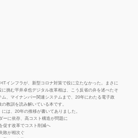
やITインフラが、新型コロナ対策で役に立たなかった。まさに
設に挑む平井卓也デジタル改革相は、こう反省の弁を述べたそ
テム、マイナンバー関連システムまで、20年にわたる電子政
敗の教訓を読み解いている本です。
乱」には、20年の推移が書いてありました。
ンダーに依存、高コスト構造が問題に
入を促す改革でコスト削減へ
の失敗が相次ぐ