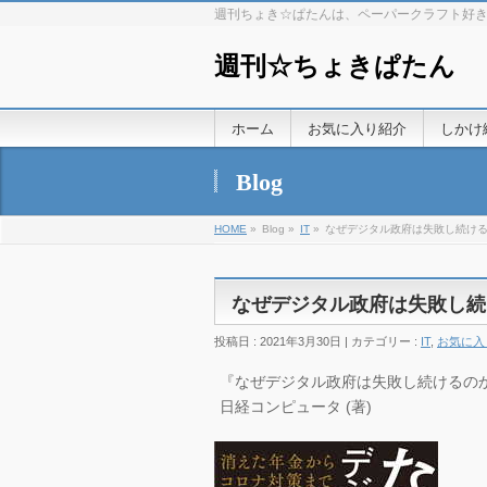
週刊ちょき☆ぱたんは、ペーパークラフト好
週刊☆ちょきぱたん
ホーム
お気に入り紹介
しかけ
Blog
HOME
»
Blog »
IT
»
なぜデジタル政府は失敗し続け
なぜデジタル政府は失敗し続
投稿日 : 2021年3月30日 | カテゴリー :
IT
,
お気に入
『なぜデジタル政府は失敗し続けるのか 
日経コンピュータ (著)