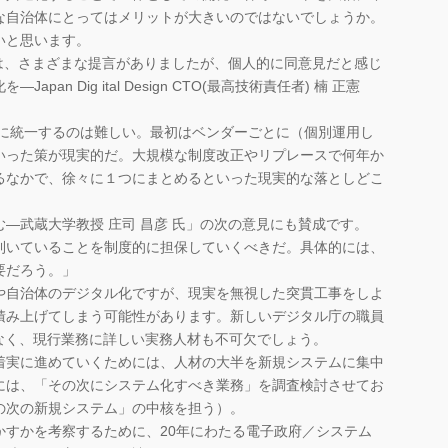
な自治体にとってはメリットが大きいのではないでしょうか。
いと思います。
は、さまざまな提言がありましたが、個人的に同意見だと感じ
an Dig ital Design CTO(最高技術責任者) 楠 正憲
ムに統一するのは難しい。最初はベンダーごとに（個別運用し
いった策が現実的だ。大規模な制度改正やリプレースで何年か
るなかで、徐々に１つにまとめるといった現実的な落としどこ
武蔵大学教授 庄司 昌彦 氏」の次の意見にも賛成です。
利いていることを制度的に担保していくべきだ。具体的には、
要だろう。」
自治体のデジタル化ですが、現実を無視した突貫工事をしよ
積み上げてしまう可能性があります。新しいデジタル庁の職員
なく、現行業務に詳しい実務人材も不可欠でしょう。
実に進めていくためには、人材の大半を新規システムに集中
には、「その次にシステム化すべき業務」を調査検討させてお
の次の新規システム」の中核を担う）。
すかを考察するために、20年にわたる電子政府／システム