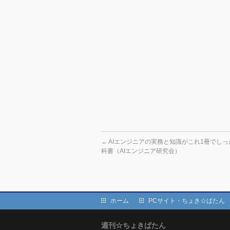
←
AIエンジニアの実務と知識がこれ1冊でし
科書（AIエンジニア研究会）
ホーム
PCサイト・ちょき☆ぱたん
週刊☆ちょきぱたん