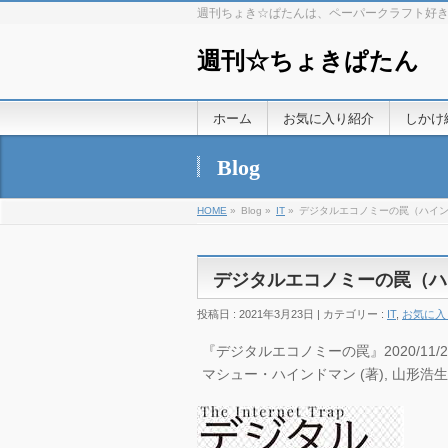
週刊ちょき☆ぱたんは、ペーパークラフト好
週刊☆ちょきぱたん
ホーム
お気に入り紹介
しかけ
Blog
HOME
»
Blog »
IT
»
デジタルエコノミーの罠（ハイ
デジタルエコノミーの罠（ハ
投稿日 : 2021年3月23日 | カテゴリー :
IT
,
お気に入
『デジタルエコノミーの罠』2020/11/2
マシュー・ハインドマン (著), 山形浩生 