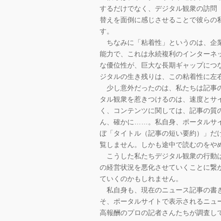
するだけでなく、デジタル観衆の訪問
替えを面倒に感じさせることで彼らの
す。
ちなみに「粘着性」というのは、企業
能力で、これは永続複利のインターネ
な優位性が、巨大な長期ギャップにつ
ジタルの生き残りは、この粘着性に左
少し意外だったのは、私たちは記事の
タル観衆を惹きつけるのは、速度とサ
く、コンテンツに関しては、記事の質
ん、確かに……。私自身、ポータルサ
ぼ「タイトル（記事の短い要約）」だ
覧しません。しかも途中で読むのをや
こうした私たちデジタル観衆の行動は
の経営状況を悪化させていくことに繋
ていくのかもしれません。
私自身も、現在のニュース記事の書き
そ、ポータルサイトで表示されるニュ
高報酬のプロの記者さんたちが調査し