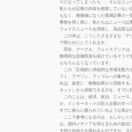
りになってしまったら……そんなニュ
私たちが記事の内容を精査していない
もなく、無価値になった憶測記事の一
事態を招く前に、私たちはニュース記
フェイクニュースを排除し、高品質な
この本は、こうしたさまざまな「デジ
で明らかにしてくれます。
現在、グーグル、フェイスブックは、
物理的な設備投資を続けているそうで
もちろんなくなっています。
この「圧倒的に持続的な市場支配力を
フト、アマゾン、アップルへの集中は
れば、故意に「検索結果から排除する
ネット）から排除できる力を、すでに
このことは、経済、政治、ニュース、
か。インターネットの巨人企業のすべ
すでに彼らに握られているような気が
ここで参考になるのは、もしかしたら
は、国内メディアを抑えるための政治
主的な自由さを損ねるものですが、少