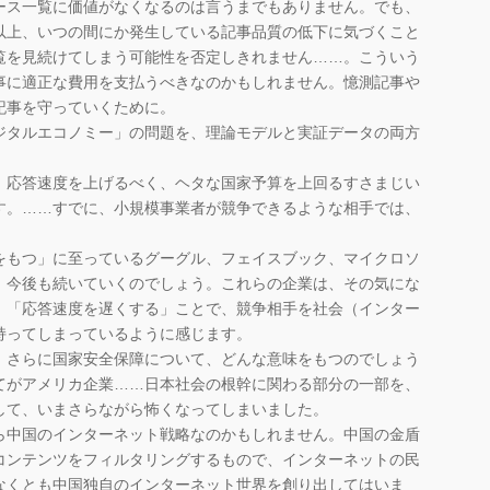
ース一覧に価値がなくなるのは言うまでもありません。でも、
以上、いつの間にか発生している記事品質の低下に気づくこと
覧を見続けてしまう可能性を否定しきれません……。こういう
事に適正な費用を支払うべきなのかもしれません。憶測記事や
記事を守っていくために。
タルエコノミー」の問題を、理論モデルと実証データの両方
応答速度を上げるべく、ヘタな国家予算を上回るすさまじい
す。……すでに、小規模事業者が競争できるような相手では、
もつ」に至っているグーグル、フェイスブック、マイクロソ
、今後も続いていくのでしょう。これらの企業は、その気にな
」「応答速度を遅くする」ことで、競争相手を社会（インター
持ってしまっているように感じます。
さらに国家安全保障について、どんな意味をもつのでしょう
てがアメリカ企業……日本社会の根幹に関わる部分の一部を、
して、いまさらながら怖くなってしまいました。
中国のインターネット戦略なのかもしれません。中国の金盾
コンテンツをフィルタリングするもので、インターネットの民
なくとも中国独自のインターネット世界を創り出してはいま