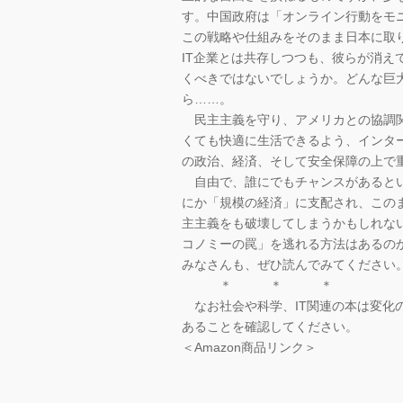
す。中国政府は「オンライン行動をモ
この戦略や仕組みをそのまま日本に取
IT企業とは共存しつつも、彼らが消
くべきではないでしょうか。どんな巨
ら……。
民主主義を守り、アメリカとの協調関
くても快適に生活できるよう、インタ
の政治、経済、そして安全保障の上で
自由で、誰にでもチャンスがあるとい
にか「規模の経済」に支配され、この
主主義をも破壊してしまうかもしれな
コノミーの罠」を逃れる方法はあるの
みなさんも、ぜひ読んでみてください
＊ ＊ ＊
なお社会や科学、IT関連の本は変化
あることを確認してください。
＜Amazon商品リンク＞