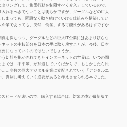
ニタリングして、集団行動を制限すべく介入」しているので、
り入れるべきでないことは明らかですが、グーグルなどの巨大
えてしまっても、問題なく動き続けていける仕組みを構築してい
大企業であっても、突然「倒産」する可能性があるはずですか
係を保ちつつ、グーグルなどの巨大IT企業にはあまり頼らな
ーネットの中核部分を日本の手に取り戻すことが、今後、日本
重要になっていくのではないでしょうか。
う幻想を抱かされてきたインターネットの世界は、いつの間
ままでは「不平等」が加速していくばかりで、もしかしたら民
い……少数の巨大デジタル企業に支配されていく「デジタルエ
か、真剣に考えていく必要があると考えさせられる本でした。
。
のスピードが速いので、購入する場合は、対象の本が最新版で