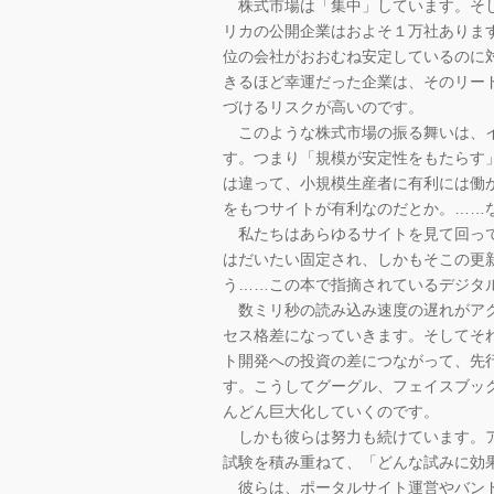
株式市場は「集中」しています。そし
リカの公開企業はおよそ１万社ありま
位の会社がおおむね安定しているのに
きるほど幸運だった企業は、そのリー
づけるリスクが高いのです。
このような株式市場の振る舞いは、イ
す。つまり「規模が安定性をもたらす
は違って、小規模生産者に有利には働
をもつサイトが有利なのだとか。……
私たちはあらゆるサイトを見て回って
はだいたい固定され、しかもそこの更
う……この本で指摘されているデジタ
数ミリ秒の読み込み速度の遅れがアク
セス格差になっていきます。そしてそ
ト開発への投資の差につながって、先
す。こうしてグーグル、フェイスブッ
んどん巨大化していくのです。
しかも彼らは努力も続けています。ア
試験を積み重ねて、「どんな試みに効
彼らは、ポータルサイト運営やバンド