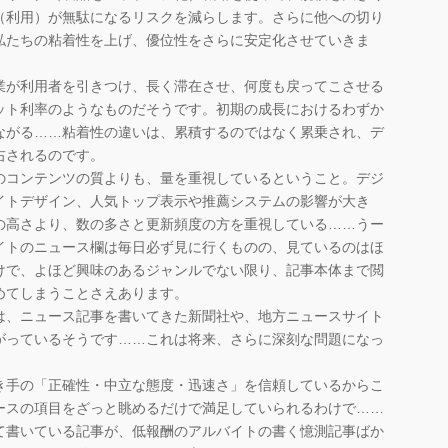
（利用）が無駄になるリスクを減らします。さらに他への切り
私たちの粘着性を上げ、優位性をさらに安定化させていきま
が利用者を引きつけ、長く滞在させ、何度も戻ってこさせる
ット利率のようなものだそうです。初期の成長におけるわずか
ながる……粘着性の違いは、累積するのではなく累乗され、デ
右されるのです。
コンテンツの質よりも、量を重視しているということ。デジ
イトデザイン、人気トップ表示や推薦システムの影響が大き
の高さより、数の多さと更新頻度の方を重視している……うー
イトのニュース欄は毎日必ず見に行くものの、見ているのはほ
けで、よほど興味のあるジャンルでない限り、記事本体まで閲
めてしまうことさえあります。
、ニュース記事を書いてきた新聞社や、地方ニュースサイト
がっているそうです……これは将来、さらに深刻な問題になっ
手の「正確性・中立な態度・迅速さ」を信頼しているからこ
ースの項目をざっと眺めるだけで満足していられるわけで……
て書いている記事が、低報酬のアルバイトの書く憶測記事ばか