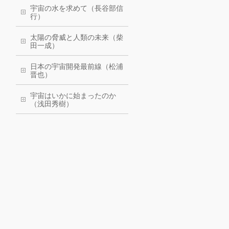
宇宙の水を求めて（長谷部信
行）
太陽の脅威と人類の未来（柴
田一成）
日本の宇宙開発最前線（松浦
晋也）
宇宙はいかに始まったのか
（浅田秀樹）