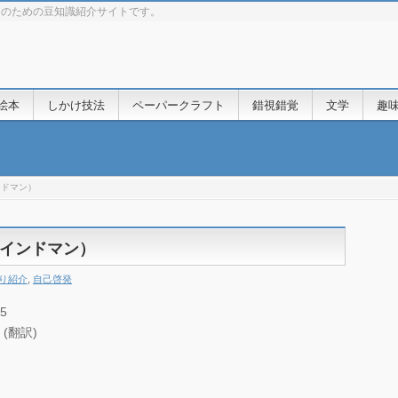
きのための豆知識紹介サイトです。
絵本
しかけ技法
ペーパークラフト
錯視錯覚
文学
趣
ンドマン）
インドマン）
り紹介
,
自己啓発
5
(翻訳)