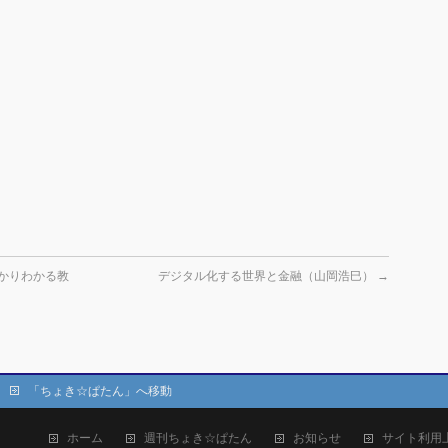
っかりわかる教
デジタル化する世界と金融（山岡浩巳）
→
「ちょき☆ぱたん」へ移動
ホーム
週刊ちょき☆ぱたん
お知らせ
サイト利用