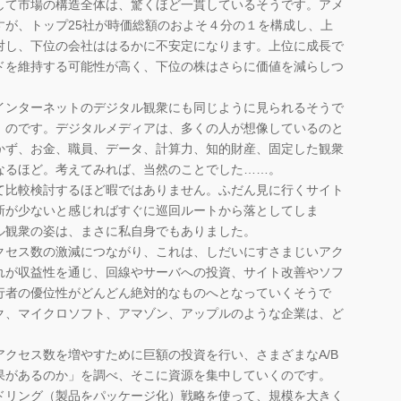
て市場の構造全体は、驚くほど一貫しているそうです。アメ
すが、トップ25社が時価総額のおよそ４分の１を構成し、上
対し、下位の会社ははるかに不安定になります。上位に成長で
ドを維持する可能性が高く、下位の株はさらに価値を減らしつ
ンターネットのデジタル観衆にも同じように見られるそうで
」のです。デジタルメディアは、多くの人が想像しているのと
かず、お金、職員、データ、計算力、知的財産、固定した観衆
なるほど。考えてみれば、当然のことでした……。
比較検討するほど暇ではありません。ふだん見に行くサイト
新が少ないと感じればすぐに巡回ルートから落としてしま
ル観衆の姿は、まさに私自身でもありました。
セス数の激減につながり、これは、しだいにすさまじいアク
れが収益性を通じ、回線やサーバへの投資、サイト改善やソフ
行者の優位性がどんどん絶対的なものへとなっていくそうで
ク、マイクロソフト、アマゾン、アップルのような企業は、ど
クセス数を増やすために巨額の投資を行い、さまざまなA/B
果があるのか」を調べ、そこに資源を集中していくのです。
リング（製品をパッケージ化）戦略を使って、規模を大きく